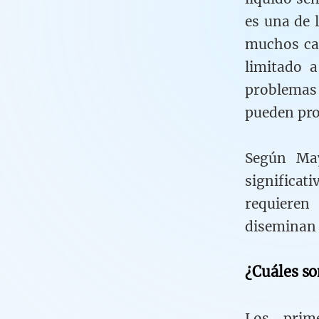
es una de 
muchos cas
limitado 
problemas
pueden pro
Según May
significa
requieren
diseminan 
¿Cuáles so
Los prim