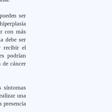
pueden ser
iperplasia
nar con más
ma debe ser
recibir el
es podrían
a de cáncer
s síntomas
ealizar una
a presencia