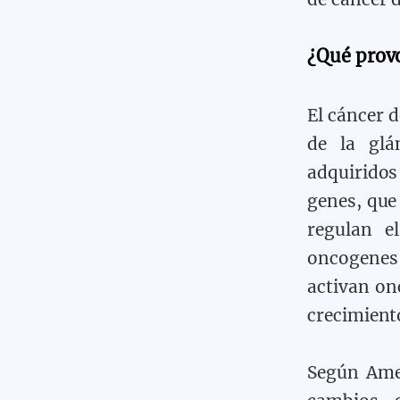
¿Qué provo
El cáncer 
de la glá
adquiridos
genes, que
regulan e
oncogenes
activan on
crecimient
Según Amer