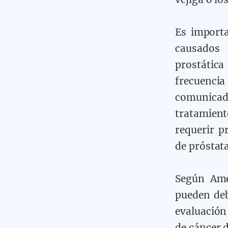
Es import
causados 
prostática
frecuencia
comunicad
tratamien
requerir p
de próstata
Según Ame
pueden deb
evaluación
de cáncer d