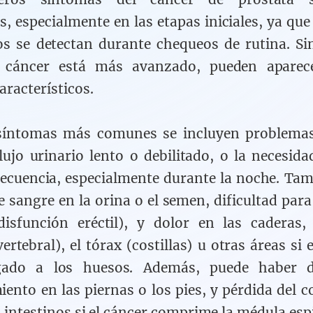
s, especialmente en las etapas iniciales, ya qu
os se detectan durante chequeos de rutina. S
 cáncer está más avanzado, pueden aparec
aracterísticos.
 síntomas más comunes se incluyen problemas 
ujo urinario lento o debilitado, o la necesida
ecuencia, especialmente durante la noche. Ta
e sangre en la orina o el semen, dificultad para
disfunción eréctil), y dolor en las caderas,
rtebral), el tórax (costillas) u otras áreas si 
ado a los huesos. Además, puede haber d
ento en las piernas o los pies, y pérdida del co
s intestinos si el cáncer comprime la médula esp