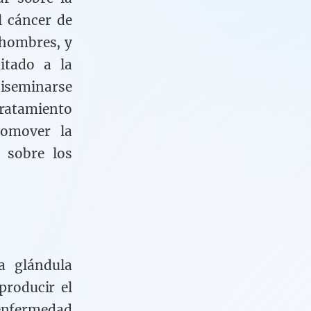
l cáncer de
 hombres, y
itado a la
iseminarse
ratamiento
romover la
 sobre los
a glándula
roducir el
 enfermedad