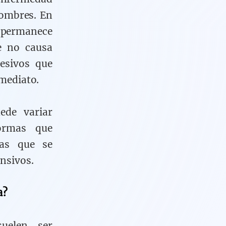
hombres. En
y permanece
e no causa
esivos que
mediato.
ede variar
formas que
las que se
nsivos.
a?
uelen ser