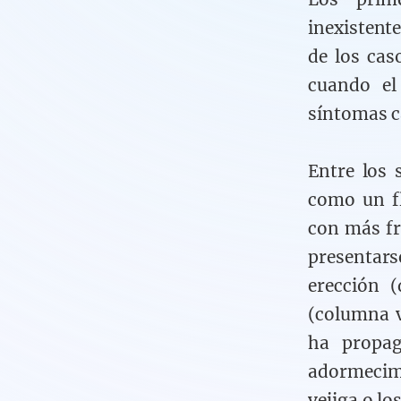
inexistente
de los cas
cuando el
síntomas c
Entre los
como un fl
con más fr
presentars
erección (
(columna ve
ha propag
adormecimi
vejiga o lo