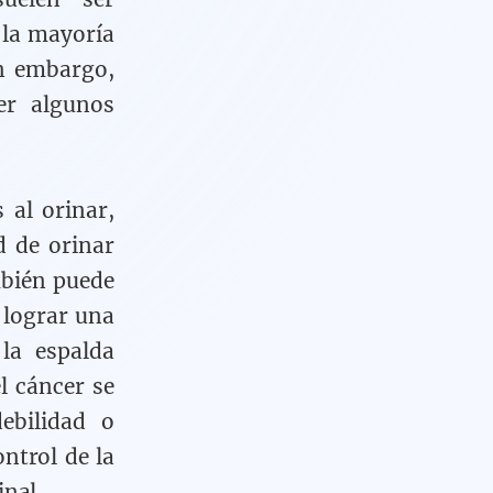
e la mayoría
in embargo,
er algunos
al orinar,
d de orinar
mbién puede
 lograr una
 la espalda
el cáncer se
ebilidad o
ntrol de la
inal.