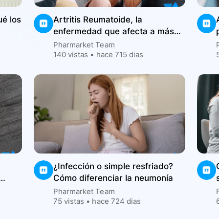
é los
Artritis Reumatoide, la
enfermedad que afecta a más
mujeres en Colombia
Pharmarket Team
140
vistas •
hace 715 dias
¿Infección o simple resfriado?
Cómo diferenciar la neumonía
Pharmarket Team
75
vistas •
hace 724 dias