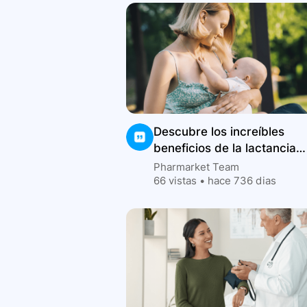
Descubre los increíbles
beneficios de la lactancia
materna para tu bebé
Pharmarket Team
66
vistas •
hace 736 dias