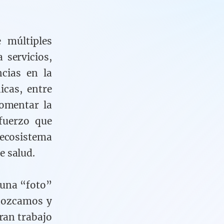
 múltiples
 servicios,
ncias en la
icas, entre
fomentar la
sfuerzo que
ecosistema
de salud.
 una “foto”
onozcamos y
ran trabajo