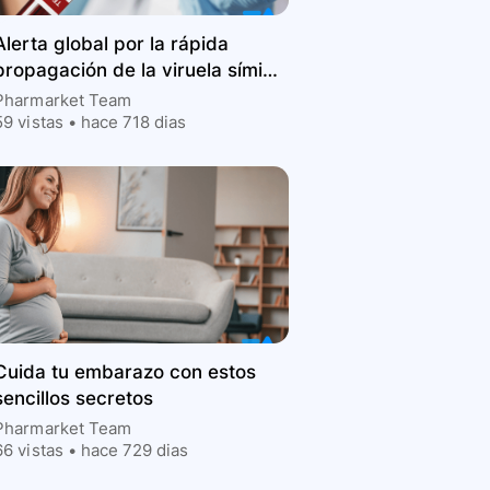
Alerta global por la rápida
propagación de la viruela símica
pone en peligro al mundo, según
Pharmarket Team
OMS.
59
vistas •
hace 718 dias
Cuida tu embarazo con estos
sencillos secretos
Pharmarket Team
66
vistas •
hace 729 dias