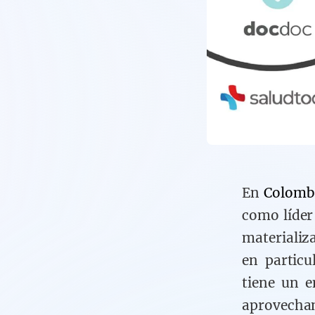
En
Colomb
como líder
materializ
en particu
tiene un 
aprovechan