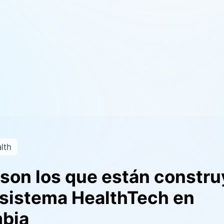
lth
 son los que están constr
osistema HealthTech en
bia