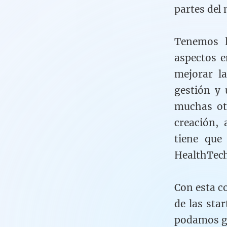
partes del
Tenemos l
aspectos e
mejorar la
gestión y 
muchas otr
creación, 
tiene que
HealthTech
Con esta c
de las sta
podamos ge