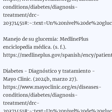
conditions/diabetes/diagnosis-
treatment/drc-
20371451#:~:text=Un%20nivel%20de%20gl
Manejo de su glucemia: MedlinePlus
enciclopedia médica. (s. f.).
https://medlineplus.gov/spanish/ency/
Diabetes - Diagnóstico y tratamiento -
Mayo Clinic. (2024b, marzo 27).
https://www.mayoclinic.org/es/diseases-
conditions/diabetes/diagnosis-
treatment/drc-
20371451#:~:text=Un%20nivel%20de%20gl