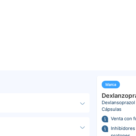
Marca
Dexlanzopr
Dexlansoprazol
Cápsulas
Venta con 
Inhibidores
protones