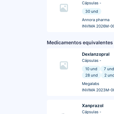
Cápsulas
-
30 und
Annora pharma
INVIMA 2026M-0
Medicamentos equivalentes 
Dexlanzopral
Cápsulas
-
10 und
7 und
28 und
2 un
Megalabs
INVIMA 2023M-0
Xanprazol
Cápsulas
-