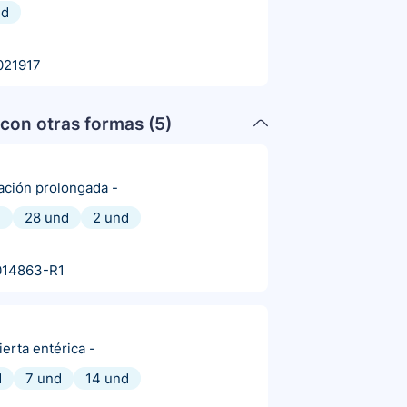
nd
021917
con otras formas (
5
)
ración prolongada
-
d
28 und
2 und
014863-R1
erta entérica
-
d
7 und
14 und