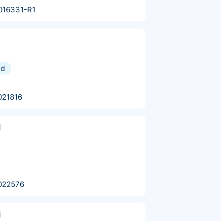
016331-R1
nd
021816
l
022576
l