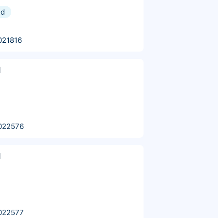
nd
021816
l
022576
l
022577