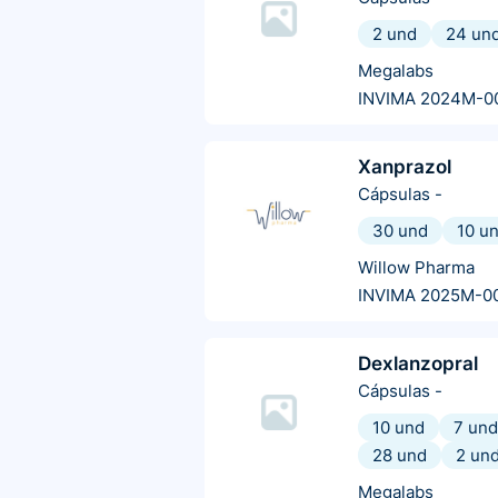
2 und
24 un
Megalabs
INVIMA 2024M-0
Xanprazol
Cápsulas
-
30 und
10 u
Willow Pharma
INVIMA 2025M-0
Dexlanzopral
Cápsulas
-
10 und
7 und
28 und
2 un
Megalabs