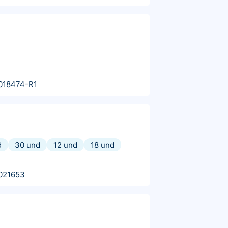
018474-R1
d
30 und
12 und
18 und
021653