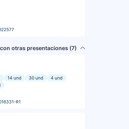
022577
con otras presentaciones (
7
)
14 und
30 und
4 und
d
016331-R1