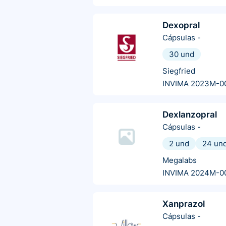
Dexopral
Cápsulas
-
30 und
Siegfried
INVIMA 2023M-0
Dexlanzopral
Cápsulas
-
2 und
24 un
Megalabs
INVIMA 2024M-0
Xanprazol
Cápsulas
-