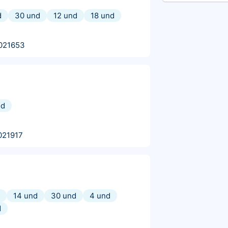
d
30 und
12 und
18 und
021653
nd
021917
14 und
30 und
4 und
d