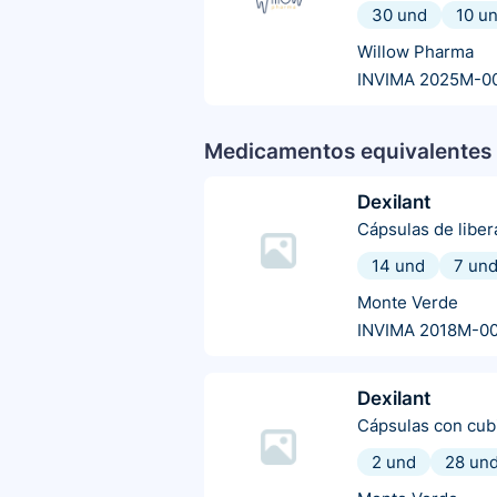
30 und
10 u
Willow Pharma
INVIMA 2025M-0
Medicamentos equivalentes 
Dexilant
Cápsulas de libe
14 und
7 un
Monte Verde
INVIMA 2018M-0
Dexilant
Cápsulas con cubi
2 und
28 un