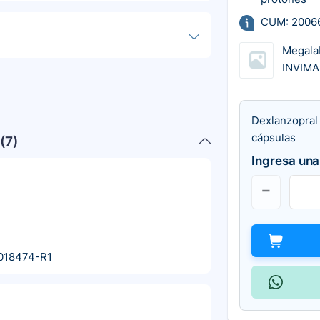
CUM: 2006
Megala
INVIMA
Dexlanzopral
cápsulas
(
7
)
Ingresa una
018474-R1