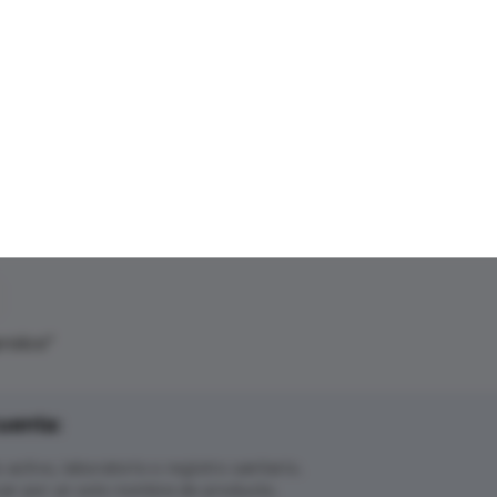
roico
"
uenta:
ctivo, laboratorio o registro sanitario.
ar por un solo nombre de producto.