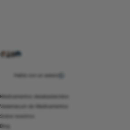
Conéctate con nuestra
comunidad farmacéutica
Explora nuestras soluciones y servicios para el sector
salud y farmacéutico.
+ 2000
proveedores
nos recomiendan
Habla con un asesor
Menú de navegación
Medicamentos desabastecidos
Vademecum de Medicamentos
Sobre nosotros
Blog