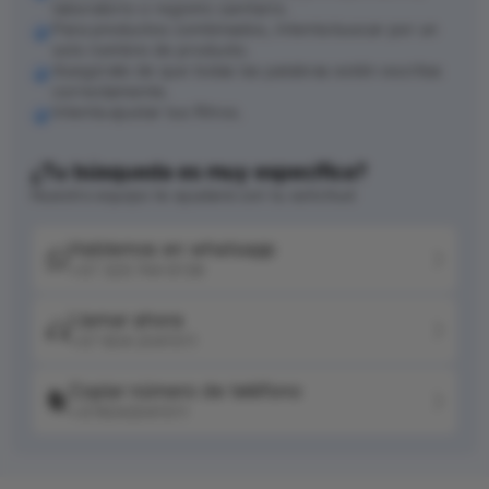
laboratorio o registro sanitario.
Para productos combinados, intenta buscar por un
solo nombre de producto.
Asegúrate de que todas las palabras estén escritas
correctamente.
Intenta ajustar tus filtros.
¿Tu búsqueda es muy específica?
Nuestro equipo te ayudará con tu solicitud
Hablemos en whatsapp
+57 320 744 6139
Llamar ahora
+57 604 2041511
Copiar número de teléfono
+576042041511