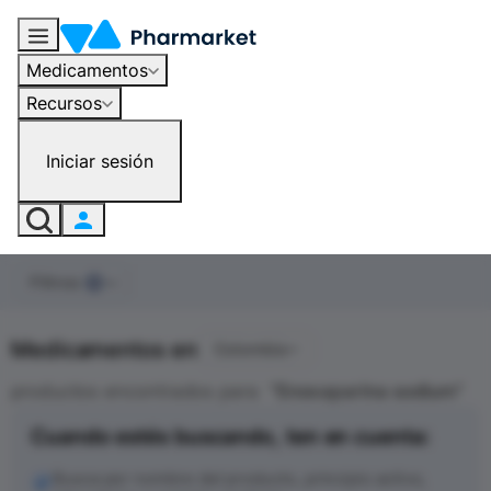
Enoxaparina sodium - Medicamentos en Colombia | Pharmarket
Medicamentos
Recursos
Iniciar sesión
Filtros
0
Medicamentos en
Colombia
productos encontrados para
"
Enoxaparina sodium
"
Cuando estés buscando, ten en cuenta:
Busca por nombre del producto, principio activo,