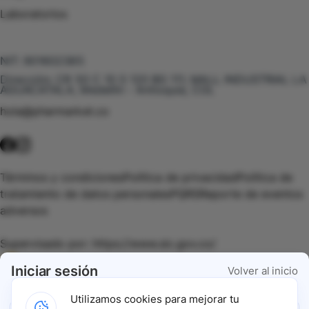
Laboratorios
Te puede interesar
NIT:
901602385
Dirección:
CR 50 C 10 S 120 BG 111, MALL INDUSTRIAL LA
AGUACATALA, Medellín - Antioquia, COL
hola@pharmarket.co
©
2026
Pharmarket. Todos los derechos reservados.
Términos y condiciones
Política de privacidad
Política de
tratamiento de datos personales
PQRS
Reporte de eventos
adversos
Supervisado por:
https://www.sic.gov.co/
Iniciar sesión
Volver al inicio
Vigilado por:
https://www.dssa.gov.co/
Utilizamos cookies para mejorar tu