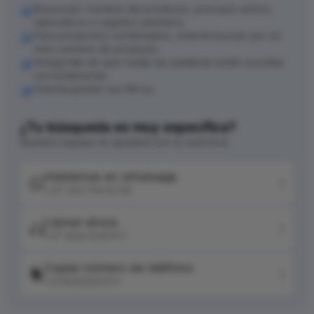
Busca por nombre del producto, principio activo,
laboratorio o registro sanitario.
Para productos combinados, intenta buscar por un
solo nombre de producto.
Asegúrate de que todas las palabras estén escritas
correctamente.
Intenta ajustar tus filtros.
¿Tu búsqueda es muy específica?
Nuestro equipo te ayudará con tu solicitud
Hablemos en whatsapp
+57 320 744 6139
Llamar ahora
+57 604 2041511
Copiar número de teléfono
+576042041511