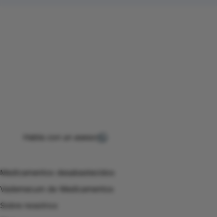
Conéctate con nuestra
comunidad farmacéutica
Explora nuestras soluciones y servicios para el sector
salud y farmacéutico.
+ 2000
proveedores
nos recomiendan
Habla con un asesor
Menú de navegación
Medicamentos desabastecidos
Vademecum de Medicamentos
Sobre nosotros