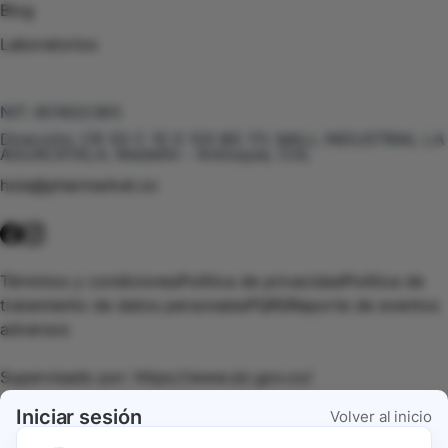
Blog
Laboratorios
Te puede interesar
NIT:
901602385
Dirección:
CR 50 C 10 S 120 BG 111, MALL INDUSTRIAL LA
AGUACATALA, Medellín - Antioquia, COL
hola@pharmarket.co
©
2026
Pharmarket. Todos los derechos reservados.
Términos y condiciones
Política de privacidad
Política de
tratamiento de datos personales
PQRS
Reporte de eventos
adversos
Supervisado por:
https://www.sic.gov.co/
Iniciar sesión
Volver al inicio
Vigilado por:
https://www.dssa.gov.co/