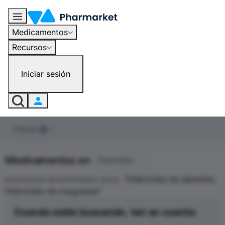
Hidróxido de aluminio, Hidróxido de magnesio - Medicamentos en Colombia | Pharmarket
Medicamentos
Recursos
Iniciar sesión
Filtros
0
Medicamentos en
Colombia
productos encontrados para
"
Hidróxido de aluminio,
Hidróxido de magnesio
"
Cuando estés buscando, ten en cuenta: