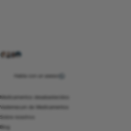
Conéctate con nuestra
comunidad farmacéutica
Explora nuestras soluciones y servicios para el sector
salud y farmacéutico.
+ 2000
proveedores
nos recomiendan
Habla con un asesor
Menú de navegación
Medicamentos desabastecidos
Vademecum de Medicamentos
Sobre nosotros
Blog