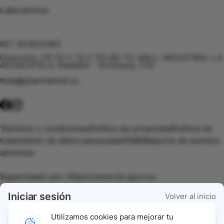
Laboratorios
Te puede interesar
NIT:
901602385
Dirección:
CR 50 C 10 S 120 BG 111, MALL INDUSTRIAL LA
AGUACATALA, Medellín - Antioquia, COL
hola@pharmarket.co
©
2026
Pharmarket. Todos los derechos reservados.
Términos y condiciones
Política de privacidad
Política de
tratamiento de datos personales
PQRS
Reporte de eventos
adversos
Supervisado por:
https://www.sic.gov.co/
Iniciar sesión
Volver al inicio
Vigilado por:
https://www.dssa.gov.co/
Utilizamos cookies para mejorar tu