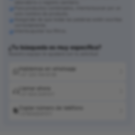
laboratorio o registro sanitario.
Para productos combinados, intenta buscar por un
solo nombre de producto.
Asegúrate de que todas las palabras estén escritas
correctamente.
Intenta ajustar tus filtros.
¿Tu búsqueda es muy específica?
Nuestro equipo te ayudará con tu solicitud
Hablemos en whatsapp
+57 320 744 6139
Llamar ahora
+57 604 2041511
Copiar número de teléfono
+576042041511