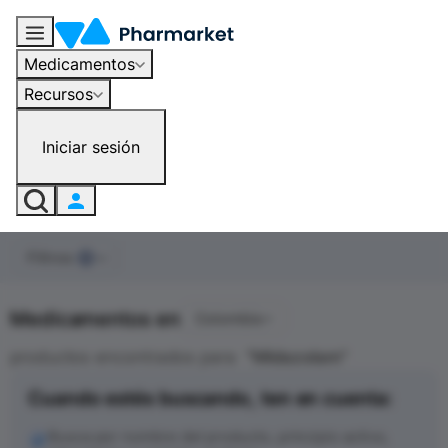
Medicamentos
Recursos
Iniciar sesión
Filtros
0
Medicamentos en
Colombia
productos encontrados para
"
Midazolam
"
Cuando estés buscando, ten en cuenta:
Busca por nombre del producto, principio activo,