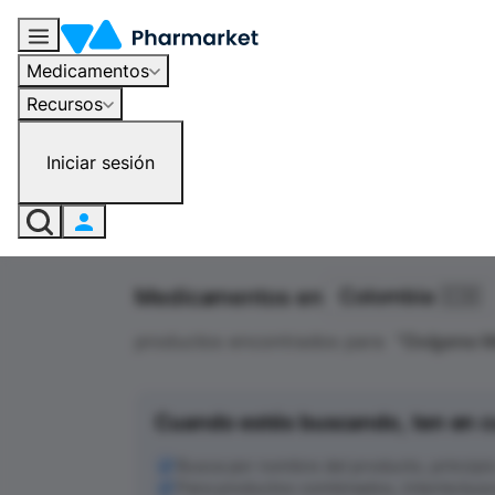
Oxígeno Medicinal - Medicamentos en Colombia | Pharmarket
Medicamentos
Recursos
Iniciar sesión
Medicamentos en
Colombia 🇨🇴
productos encontrados para
"
Oxígeno M
Cuando estés buscando, ten en c
Busca por nombre del producto, principio a
Para productos combinados, intenta busc