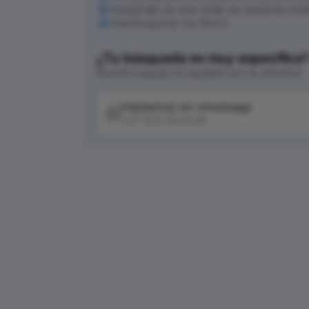
Asegúrate de que todas las palabras est
Intenta ajustar tus filtros.
¿Tu búsqueda es muy específica
Nuestro equipo te ayudará con tu solicitud
Hablemos en whatsapp
+57 320 744 6139