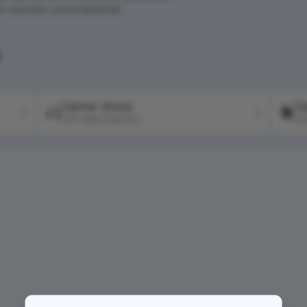
én escritas correctamente.
?
Llamar ahora
Co
+57 604 2041511
+5