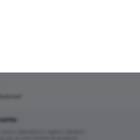
edicinal
"
uenta:
ctivo, laboratorio o registro sanitario.
ar por un solo nombre de producto.