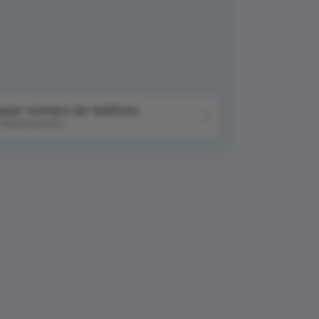
piar número de teléfono
76042041511