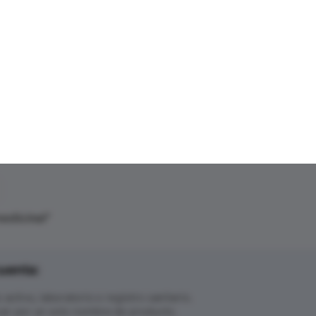
edicinal
"
uenta:
ctivo, laboratorio o registro sanitario.
ar por un solo nombre de producto.