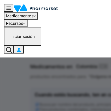
Oxígeno medicinal - Medicamentos en Colombia | Pharmarket
Medicamentos
Recursos
Iniciar sesión
Medicamentos en
Colombia 🇨🇴
productos encontrados para
"
Oxígeno m
Cuando estés buscando, ten en c
Busca por nombre del producto, principio a
Para productos combinados, intenta busc