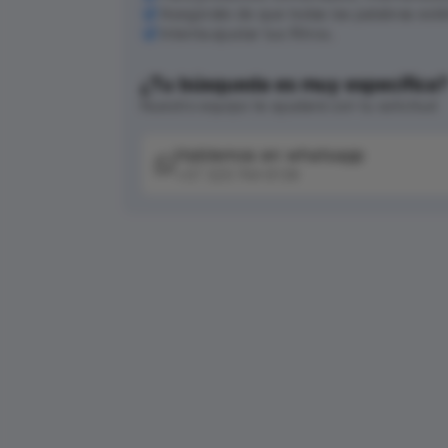
Asegúrate de que todas las palabras est
Intenta ajustar tus filtros.
¿Tu búsqueda es muy específica
Nuestro equipo te ayudará con tu solicitud
Hablemos en whatsapp
+57 320 744 6139