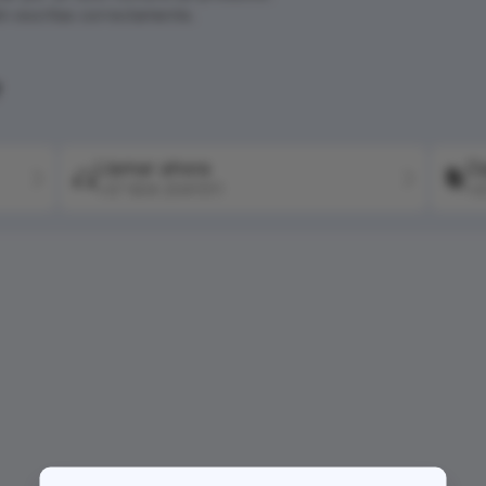
én escritas correctamente.
?
Llamar ahora
Co
+57 604 2041511
+5