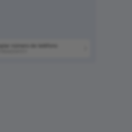
piar número de teléfono
76042041511