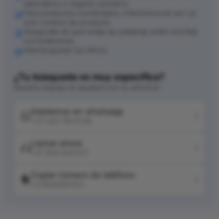
laboratorio o registro sanitario.
Para productos combinados, intenta buscar por un
solo nombre de producto.
Asegúrate de que todas las palabras estén escritas
correctamente.
Intenta ajustar tus filtros.
¿Tu búsqueda es muy específica?
Nuestro equipo te ayudará con tu solicitud
Hablemos en whatsapp
+57 320 744 6139
Llamar ahora
+57 604 2041511
Copiar número de teléfono
+576042041511