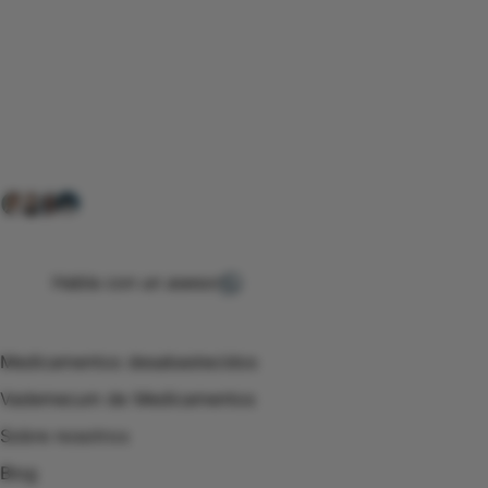
Conéctate con nuestra
comunidad farmacéutica
Explora nuestras soluciones y servicios para el sector
salud y farmacéutico.
+ 2000
proveedores
nos recomiendan
Habla con un asesor
Menú de navegación
Medicamentos desabastecidos
Vademecum de Medicamentos
Sobre nosotros
Blog