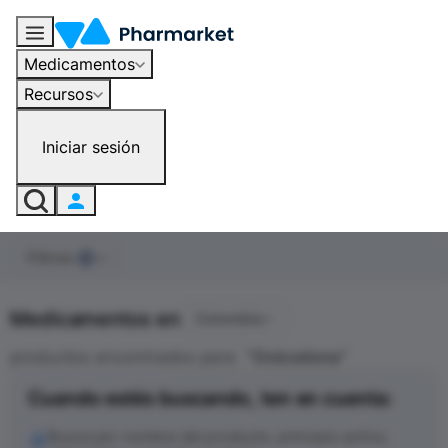
Medicamentos
Recursos
Iniciar sesión
Filtros
0
Medicamentos en
Colombia
productos encontrados para
"
Oxicodona
"
Cuando estés buscando, ten en cuenta:
Busca por nombre del producto, principio activo,