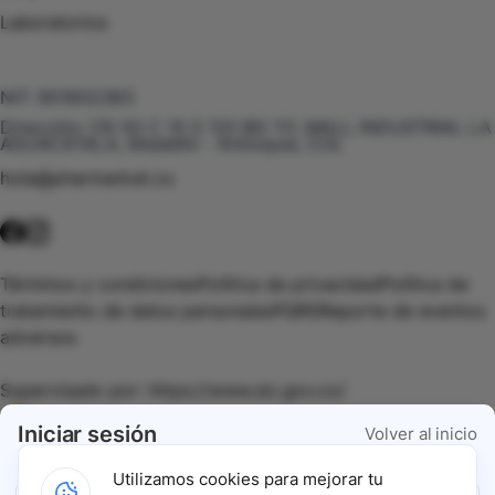
Laboratorios
Te puede interesar
NIT:
901602385
Dirección:
CR 50 C 10 S 120 BG 111, MALL INDUSTRIAL LA
AGUACATALA, Medellín - Antioquia, COL
hola@pharmarket.co
©
2026
Pharmarket. Todos los derechos reservados.
Términos y condiciones
Política de privacidad
Política de
tratamiento de datos personales
PQRS
Reporte de eventos
adversos
Supervisado por:
https://www.sic.gov.co/
Iniciar sesión
Volver al inicio
Vigilado por:
https://www.dssa.gov.co/
Utilizamos cookies para mejorar tu