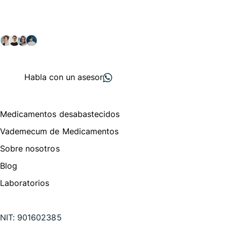
Explora nuestras soluciones y servicios para el sector
salud y farmacéutico.
+ 2000
proveedores
nos recomiendan
Habla con un asesor
Menú de navegación
Medicamentos desabastecidos
Vademecum de Medicamentos
Sobre nosotros
Blog
Laboratorios
Te puede interesar
NIT:
901602385