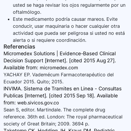
usted se haga revisar los ojos regularmente por un
oftalmólogo.
Este medicamento podría causar mareos. Evite
conducir, usar maquinaria o hacer cualquier otra
actividad que pueda ser peligrosa si usted no está
alerta o si requiere coordinación.
Referencias
Micromedex Solutions | Evidence-Based Clinical
Decision Support [Internet]. [cited 2015 Aug 27].
Available
from:
micromedex.com
YACHAY EP. Vademécum Farmacoterapéutico del
Ecuador 2015. Quito; 2015.
INVIMA. Sistema de Tramites en Linea - Consultas
Publicas [Internet]. [cited 2015 Sep 18]. Available
from:
web.sivicos.gov.co
Sean S, editor. Martindale. The complete drug
reference. 36th ed. London: The royal pharmaceutical
society of Great Britain; 2009. 3694 p.
Taketomo CK, Hodding JH, Kraus DM. Pediatric