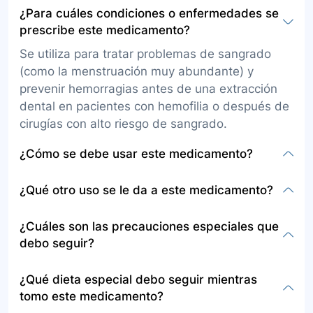
¿Para cuáles condiciones o enfermedades se
prescribe este medicamento?
Se utiliza para tratar problemas de sangrado
(como la menstruación muy abundante) y
prevenir hemorragias antes de una extracción
dental en pacientes con hemofilia o después de
cirugías con alto riesgo de sangrado.
¿Cómo se debe usar este medicamento?
Las presentaciones de este medicamento son
¿Qué otro uso se le da a este medicamento?
solución (líquido) para administrar por vía
intravenosa y tabletas para administrar por vía
Además de su uso principal, este medicamento
¿Cuáles son las precauciones especiales que
oral. La dosis exacta y la frecuencia serán
se emplea en la prevención de hemorragias en
debo seguir?
indicadas por su médico. Las tabletas se deben
diversas cirugías.
tomar al iniciar el período menstrual, 3 veces al
Antes de usar este medicamento, informe a su
¿Qué dieta especial debo seguir mientras
día por un máximo de 5 días durante la
médico sobre posibles alergias al ácido
tomo este medicamento?
menstruación.
tranexámico, enfermedades previas, embarazo