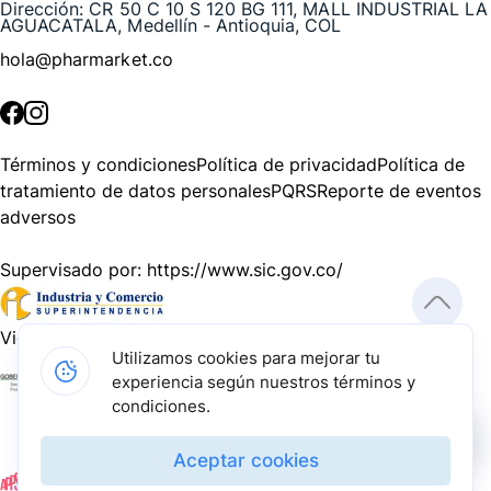
Dirección:
CR 50 C 10 S 120 BG 111, MALL INDUSTRIAL LA
AGUACATALA, Medellín - Antioquia, COL
hola@pharmarket.co
©
2026
Pharmarket. Todos los derechos reservados.
Términos y condiciones
Política de privacidad
Política de
tratamiento de datos personales
PQRS
Reporte de eventos
adversos
Supervisado por:
https://www.sic.gov.co/
Vigilado por:
https://www.dssa.gov.co/
Utilizamos cookies para mejorar tu
experiencia según nuestros términos y
Gracias a nuestros impulsadores, podemos presentarte la
condiciones.
solución tecnológica más avanzada para resolver los
desafíos farmacéuticos de la actualidad.
Aceptar cookies