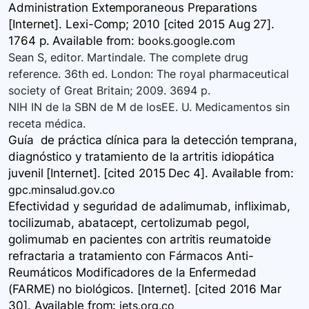
Administration Extemporaneous Preparations
[Internet]. Lexi-Comp; 2010 [cited 2015 Aug 27].
1764 p. Available
from:
books.google.com
Sean S, editor. Martindale. The complete drug
reference. 36th ed. London: The royal pharmaceutical
society of Great Britain; 2009. 3694 p.
NIH IN de la SBN de M de losEE. U. Medicamentos sin
receta médica.
Guía de práctica clínica para la detección temprana,
diagnóstico y tratamiento de la artritis idiopática
juvenil [Internet]. [cited 2015 Dec 4]. Available
from:
gpc.minsalud.gov.co
Efectividad y seguridad de adalimumab, infliximab,
tocilizumab, abatacept, certolizumab pegol,
golimumab en pacientes con artritis reumatoide
refractaria a tratamiento con Fármacos Anti-
Reumáticos Modificadores de la Enfermedad
(FARME) no biológicos. [Internet]. [cited 2016 Mar
30]. Available
from:
iets.org.co