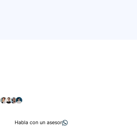
Conéctate con nuestra
comunidad farmacéutica
Explora nuestras soluciones y servicios para el sector
salud y farmacéutico.
+ 2000
proveedores
nos recomiendan
Habla con un asesor
Menú de navegación