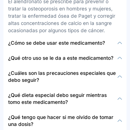
El alendronato se prescribe para prevenir o
tratar la osteoporosis en hombres y mujeres,
tratar la enfermedad ósea de Paget y corregir
altas concentraciones de calcio en la sangre
ocasionadas por algunos tipos de cáncer.
¿Cómo se debe usar este medicamento?
El alendronato debe administrarse por vía oral,
¿Qué otro uso se le da a este medicamento?
en cápsula blanda o tableta recubierta. La
dosificación y frecuencia son determinadas por
Además de su uso para tratar la osteoporosis y
¿Cuáles son las precauciones especiales que
el médico y pueden ser diarias o semanales.
la enfermedad de Paget, el alendronato se
debo seguir?
Debe tomarse en la mañana, antes de consumir
utiliza para manejar niveles elevados de calcio
alimentos o bebidas, con un vaso lleno de agua
en sangre relacionados con algunos tipos de
Antes de usar alendronato, informe a su médico
¿Qué dieta especial debo seguir mientras
y sin triturar, masticar o chupar las tabletas. Es
cáncer.
sobre alergias, problemas en el esófago, bajos
tomo este medicamento?
importante no acostarse hasta pasar al menos
niveles de calcio, problemas estomacales,
30 minutos después de su ingesta.
anemia, infecciones, enfermedad dental o renal.
Durante el tratamiento con alendronato, su
¿Qué tengo que hacer si me olvido de tomar
Advierta sobre otros medicamentos que esté
médico le recetará suplementos de calcio y
una dosis?
tomando, especialmente si incluyen inhibidores
vitamina D que debe tomar diariamente.