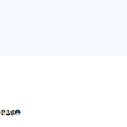
Conéctate con nuestra
comunidad farmacéutica
Explora nuestras soluciones y servicios para el sector
salud y farmacéutico.
+ 2000
proveedores
nos recomiendan