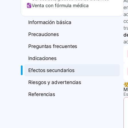
A
Venta con fórmula médica
en
a
co
Información básica
t
Precauciones
d
a
Preguntas frecuentes
Indicaciones
Efectos secundarios
Riesgos y advertencias
M
Referencias
Es