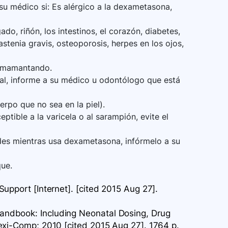
su médico si: Es alérgico a la dexametasona,
o, riñón, los intestinos, el corazón, diabetes,
stenia gravis, osteoporosis, herpes en los ojos,
 amamantando.
tal, informe a su médico u odontólogo que está
erpo que no sea en la piel).
ible a la varicela o al sarampión, evite el
des mientras usa dexametasona, infórmelo a su
que.
upport [Internet]. [cited 2015 Aug 27].
ndbook: Including Neonatal Dosing, Drug
exi-Comp; 2010 [cited 2015 Aug 27]. 1764 p.