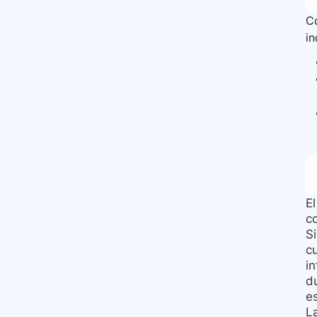
Co
i
E
c
S
cu
i
d
e
La