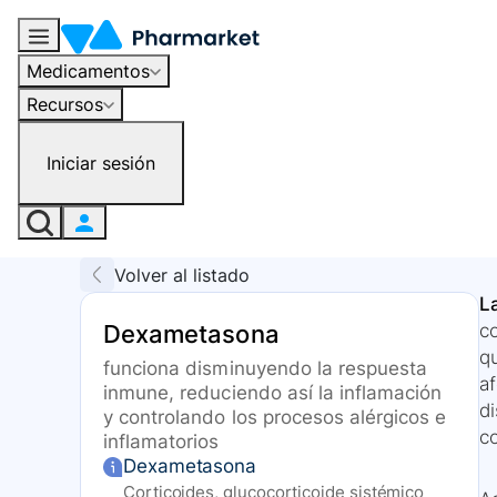
Medicamentos
Recursos
Iniciar sesión
Volver al listado
L
Dexametasona
c
q
funciona disminuyendo la respuesta
a
inmune, reduciendo así la inflamación
di
y controlando los procesos alérgicos e
c
inflamatorios
Dexametasona
Corticoides, glucocorticoide sistémico