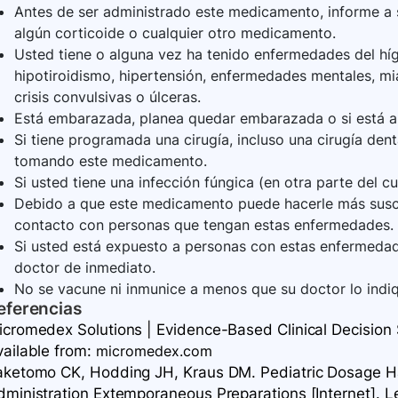
Antes de ser administrado este medicamento, informe a 
algún corticoide o cualquier otro medicamento.
Usted tiene o alguna vez ha tenido enfermedades del hígad
hipotiroidismo, hipertensión, enfermedades mentales, mia
crisis convulsivas o úlceras.
Está embarazada, planea quedar embarazada o si está
Si tiene programada una cirugía, incluso una cirugía den
tomando este medicamento.
Si usted tiene una infección fúngica (en otra parte del cu
Debido a que este medicamento puede hacerle más suscept
contacto con personas que tengan estas enfermedades.
Si usted está expuesto a personas con estas enfermeda
doctor de inmediato.
No se vacune ni inmunice a menos que su doctor lo indi
eferencias
icromedex Solutions | Evidence-Based Clinical Decision S
vailable
from:
micromedex.com
aketomo CK, Hodding JH, Kraus DM. Pediatric Dosage Ha
dministration Extemporaneous Preparations [Internet]. L