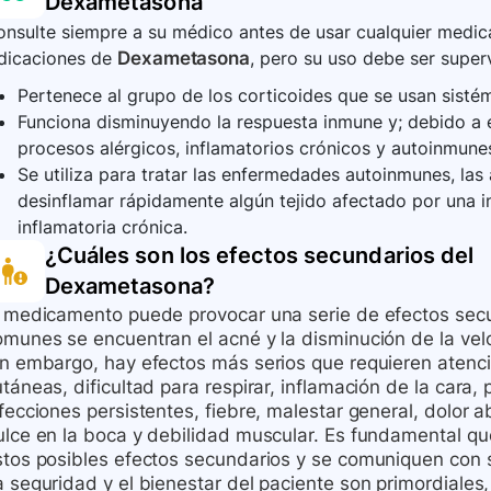
Dexametasona
interactuar con otros medicamentos.
nsulte siempre a su médico antes de usar cualquier medica
ndicaciones de
Dexametasona
, pero su uso debe ser super
Pertenece al grupo de los corticoides que se usan sisté
Funciona disminuyendo la respuesta inmune y; debido a el
procesos alérgicos, inflamatorios crónicos y autoinmune
Se utiliza para tratar las enfermedades autoinmunes, las
desinflamar rápidamente algún tejido afectado por una i
inflamatoria crónica.
¿Cuáles son los efectos secundarios del
Dexametasona
?
l medicamento puede provocar una serie de efectos secun
omunes se encuentran el acné y la disminución de la vel
in embargo, hay efectos más serios que requieren aten
táneas, dificultad para respirar, inflamación de la cara, 
nfecciones persistentes, fiebre, malestar general, dolor
ulce en la boca y debilidad muscular. Es fundamental qu
stos posibles efectos secundarios y se comuniquen con s
 seguridad y el bienestar del paciente son primordiales,