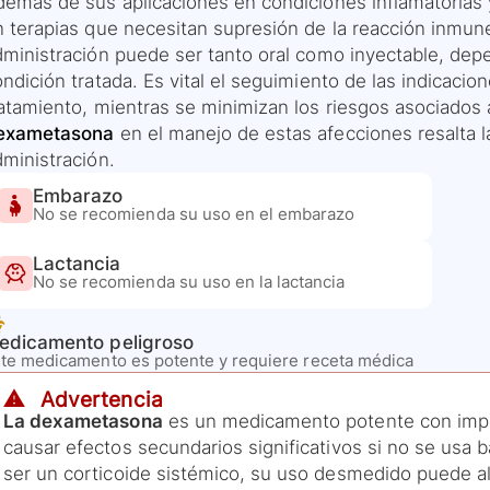
demás de sus aplicaciones en condiciones inflamatorias 
 terapias que necesitan supresión de la reacción inmune 
dministración puede ser tanto oral como inyectable, depe
ndición tratada. Es vital el seguimiento de las indicacio
ratamiento, mientras se minimizan los riesgos asociados 
exametasona
en el manejo de estas afecciones resalta l
dministración.
Embarazo
No se recomienda su uso en el embarazo
Lactancia
No se recomienda su uso en la lactancia
edicamento peligroso
te medicamento es potente y requiere receta médica
⚠️ Advertencia
La dexametasona
es un medicamento potente con impor
causar efectos secundarios significativos si no se usa b
ser un corticoide sistémico, su uso desmedido puede alte