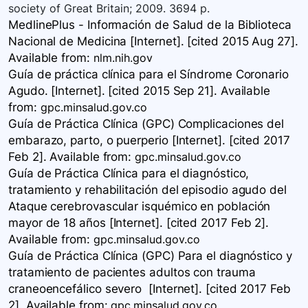
society of Great Britain; 2009. 3694 p.
MedlinePlus - Información de Salud de la Biblioteca
Nacional de Medicina [Internet]. [cited 2015 Aug 27].
Available
from:
nlm.nih.gov
Guía de práctica clínica para el Síndrome Coronario
Agudo. [Internet]. [cited 2015 Sep 21]. Available
from:
gpc.minsalud.gov.co
Guía de Práctica Clínica ​(GPC) Complicaciones del
embarazo, parto, o puerperio​ [Internet]. [cited 2017
Feb 2]. Available
from:
gpc.minsalud.gov.co
Guía de Práctica Clínica para el diagnóstico,
tratamiento y rehabilitación del episodio agudo del
Ataque cerebrovascular isquémico en población
mayor de 18 años​ [Internet]. [cited 2017 Feb 2].
Available
from:
gpc.minsalud.gov.co
Guía de Práctica Clínica ​(GPC) Para el diagnóstico y
tratamiento de pacientes adultos con trauma
craneoencefálico severo ​ [Internet]. [cited 2017 Feb
2]. Available
from:
gpc.minsalud.gov.co