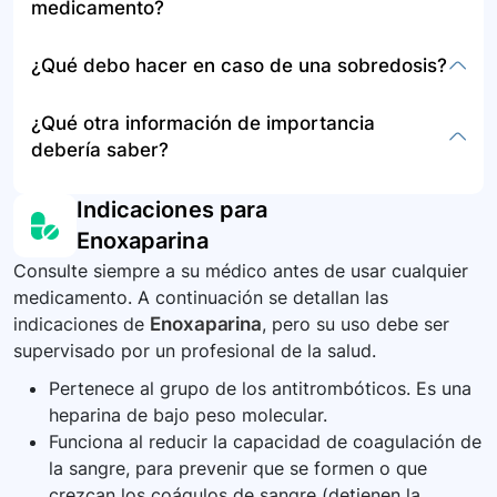
medicamento?
el sitio de inyección, moretones fácilmente, y en
casos graves, sangrado anormal, problemas
No use la enoxaparina si ha pasado la fecha de
¿Qué debo hacer en caso de una sobredosis?
respiratorios, o síntomas de alergia grave.
vencimiento, si observa partículas o cambios de
Consulte a su médico si experimenta estos
color, o si la jeringa está dañada. Deseche las
En caso de una sobredosis de enoxaparina, es
¿Qué otra información de importancia
síntomas.
jeringas y agujas de forma segura y siga las
crucial buscar atención médica inmediata. Los
debería saber?
recomendaciones de su médico o farmacéutico
riesgos incluyen sangrado excesivo y
para el desecho.
complicaciones más serias que pueden requerir
Es importante seguir atentamente las
Indicaciones para
tratamiento médico urgente.
instrucciones de su médico, informarle sobre
Enoxaparina
cualquier cambio en su salud, y cumplir con
Consulte siempre a su médico antes de usar cualquier
todas las citas de control, incluyendo análisis de
medicamento. A continuación se detallan las
sangre, para monitorizar la respuesta al
indicaciones de
Enoxaparina
, pero su uso debe ser
medicamento y ajustar la dosis si es necesario.
supervisado por un profesional de la salud.
Pertenece al grupo de los antitrombóticos. Es una
heparina de bajo peso molecular.
Funciona al reducir la capacidad de coagulación de
la sangre, para prevenir que se formen o que
crezcan los coágulos de sangre (detienen la