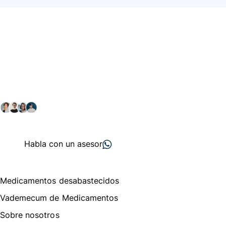
Conéctate con nuestra
comunidad farmacéutica
Explora nuestras soluciones y servicios para el sector
salud y farmacéutico.
+ 2000
proveedores
nos recomiendan
Habla con un asesor
Menú de navegación
Medicamentos desabastecidos
Vademecum de Medicamentos
Sobre nosotros