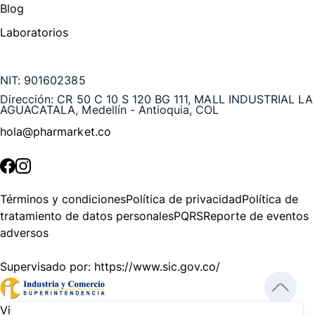
Blog
Laboratorios
Te puede interesar
NIT:
901602385
Dirección:
CR 50 C 10 S 120 BG 111, MALL INDUSTRIAL LA
AGUACATALA, Medellín - Antioquia, COL
hola@pharmarket.co
©
2026
Pharmarket. Todos los derechos reservados.
Términos y condiciones
Política de privacidad
Política de
tratamiento de datos personales
PQRS
Reporte de eventos
adversos
Supervisado por:
https://www.sic.gov.co/
Vigilado por:
https://www.dssa.gov.co/