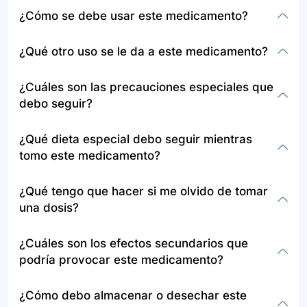
¿Cómo se debe usar este medicamento?
La enoxaparina es una solución inyectable que
¿Qué otro uso se le da a este medicamento?
se administra una o dos veces al día, ya sea en
un vaso sanguíneo (vena o arteria) o por vía
Además de las indicaciones para prevenir y
¿Cuáles son las precauciones especiales que
subcutánea. Se debe administrar
tratar coágulos sanguíneos, en el contexto local,
debo seguir?
preferentemente mientras el paciente se
la enoxaparina ha sido sugerida para la
encuentre acostado, inyectándola bajo la piel en
profilaxis antitrombótica en pacientes adultos
Antes de usar enoxaparina, informe a su médico
¿Qué dieta especial debo seguir mientras
el área inferior del estómago, alternando los
con trauma craneoencefálico severo.
sobre alergias, enfermedades previas, y si está
tomo este medicamento?
lados.
embarazada o amamantando. Evite actividades
o medicamentos que puedan aumentar el riesgo
Aunque la enoxaparina en sí no requiere una
¿Qué tengo que hacer si me olvido de tomar
de sangrado y es vital informar sobre cualquier
dieta especial, es importante revisar las
una dosis?
cirugía planeada o medicamentos que esté
interacciones fármaco-alimento y evitar aquellos
tomando.
alimentos listados en esa sección,
Si olvida una dosis de enoxaparina, deberá
¿Cuáles son los efectos secundarios que
especialmente si pueden afectar la coagulación
administrarse tan pronto como lo recuerde y
podría provocar este medicamento?
de la sangre o interactuar con el tratamiento.
continuar con el horario regular. Sin embargo,
consulte con su médico para instrucciones
Los efectos secundarios pueden incluir
¿Cómo debo almacenar o desechar este
específicas basadas en su situación.
confusión, náuseas, diarrea, dolor o irritación en