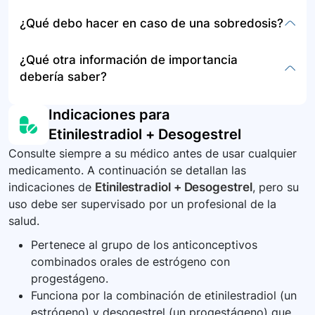
adormecimiento o debilidad a un costado del
No se proporciona información específica sobre
¿Qué debo hacer en caso de una sobredosis?
cuerpo, problemas con la visión, sangrados
el almacenamiento o disposición. Generalmente,
inusuales, sarpullido, hinchazón en partes del
mantenga el medicamento en su envase
En caso de sobredosis, busque atención médica
¿Qué otra información de importancia
cuerpo, dolor en el pecho. Si presenta alguno,
original, cerrado herméticamente y fuera del
de emergencia o contacte inmediatamente a los
debería saber?
consulte de inmediato con su médico.
alcance de los niños. Deseche de manera
servicios de intoxicación para recibir
adecuada según las instrucciones de su
instrucciones.
Es importante informar a las pacientes sobre el
Indicaciones para
farmacia local o médico.
riesgo de tromboembolismo asociado a los
Etinilestradiol + Desogestrel
anticonceptivos hormonales combinados y
Consulte siempre a su médico antes de usar cualquier
reportar los eventos adversos al Programa
medicamento. A continuación se detallan las
Nacional de Farmacovigilancia del INVIMA.
indicaciones de
Etinilestradiol + Desogestrel
, pero su
uso debe ser supervisado por un profesional de la
salud.
Pertenece al grupo de los anticonceptivos
combinados orales de estrógeno con
progestágeno.
Funciona por la combinación de etinilestradiol (un
estrógeno) y desogestrel (un progestágeno) que