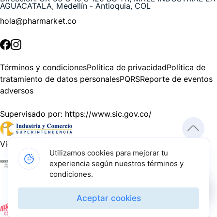
AGUACATALA, Medellín - Antioquia, COL
hola@pharmarket.co
©
2026
Pharmarket. Todos los derechos reservados.
Términos y condiciones
Política de privacidad
Política de
tratamiento de datos personales
PQRS
Reporte de eventos
adversos
Supervisado por:
https://www.sic.gov.co/
Vigilado por:
https://www.dssa.gov.co/
Utilizamos cookies para mejorar tu
experiencia según nuestros términos y
Gracias a nuestros impulsadores, podemos presentarte la
condiciones.
solución tecnológica más avanzada para resolver los
desafíos farmacéuticos de la actualidad.
Aceptar cookies