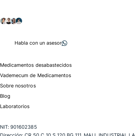
Explora nuestras soluciones y servicios para el sector
salud y farmacéutico.
+ 2000
proveedores
nos recomiendan
Habla con un asesor
Menú de navegación
Medicamentos desabastecidos
Vademecum de Medicamentos
Sobre nosotros
Blog
Laboratorios
Te puede interesar
NIT:
901602385
Dirección:
CR 50 C 10 S 120 BG 111, MALL INDUSTRIAL LA