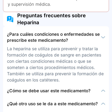
y supervisión médica.
Preguntas frecuentes sobre
Heparina
¿Para cuáles condiciones o enfermedades se
prescribe este medicamento?
La heparina se utiliza para prevenir y tratar la
formación de coágulos de sangre en pacientes
con ciertas condiciones médicas o que se
someten a ciertos procedimientos médicos.
También se utiliza para prevenir la formación de
coágulos en los catéteres.
¿Cómo se debe usar este medicamento?
La heparina se administra por vía intravenosa o
¿Qué otro uso se le da a este medicamento?
subcutánea, principalmente en ambientes
hospitalarios. La dosis adecuada será