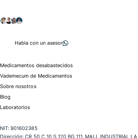
Explora nuestras soluciones y servicios para el sector
salud y farmacéutico.
+ 2000
proveedores
nos recomiendan
Habla con un asesor
Menú de navegación
Medicamentos desabastecidos
Vademecum de Medicamentos
Sobre nosotros
Blog
Laboratorios
Te puede interesar
NIT:
901602385
Dirección:
CR 50 C 10 S 120 BG 111, MALL INDUSTRIAL LA