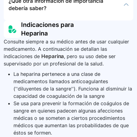
¿Qué otra información de importancia
estos síntomas.
adecuadamente las agujas y jeringas usadas
crucial buscar atención médica de emergencia
debería saber?
siguiendo las normativas locales para la
inmediatamente. Una sobredosis puede
eliminación de elementos punzocortantes.
aumentar el riesgo de sangrado severo.
Es importante cumplir con todas las citas
Indicaciones para
médicas y seguir atentamente las instrucciones
Heparina
de su médico mientras esté recibiendo
Consulte siempre a su médico antes de usar cualquier
heparina. Informe a todos sus proveedores de
medicamento. A continuación se detallan las
atención médica que está siendo tratado con
indicaciones de
Heparina
, pero su uso debe ser
heparina, especialmente si va a ser sometido a
supervisado por un profesional de la salud.
una cirugía o procedimiento dental.
La heparina pertenece a una clase de
medicamentos llamados anticoagulantes
(''diluyentes de la sangre''). Funciona al disminuir la
capacidad de coagulación de la sangre
Se usa para prevenir la formación de coágulos de
sangre en quienes padecen algunas afecciones
médicas o se someten a ciertos procedimientos
médicos que aumentan las probabilidades de que
éstos se formen.