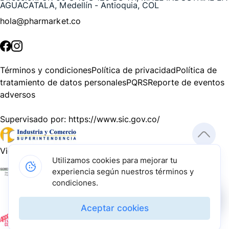
AGUACATALA, Medellín - Antioquia, COL
hola@pharmarket.co
©
2026
Pharmarket. Todos los derechos reservados.
Términos y condiciones
Política de privacidad
Política de
tratamiento de datos personales
PQRS
Reporte de eventos
adversos
Supervisado por:
https://www.sic.gov.co/
Vigilado por:
https://www.dssa.gov.co/
Utilizamos cookies para mejorar tu
experiencia según nuestros términos y
Gracias a nuestros impulsadores, podemos presentarte la
condiciones.
solución tecnológica más avanzada para resolver los
desafíos farmacéuticos de la actualidad.
Aceptar cookies