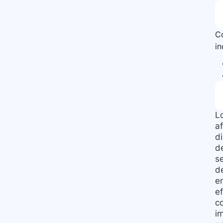
Co
i
L
a
d
d
s
de
e
e
c
i