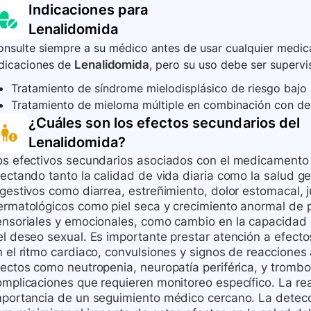
Indicaciones para
tratamiento. Además, informar a los profesionales de l
Lenalidomida
asociado al uso de lenalidomida al programa de farmaco
nsulte siempre a su médico antes de usar cualquier medica
antecedentes de infección previa por VHB deben ser v
ndicaciones de
Lenalidomida
, pero su uso debe ser supervi
Tratamiento de síndrome mielodisplásico de riesgo bajo 
Tratamiento de mieloma múltiple en combinación con de
¿Cuáles son los efectos secundarios del
Lenalidomida
?
os efectivos secundarios asociados con el medicamento 
fectando tanto la calidad de vida diaria como la salud g
igestivos como diarrea, estreñimiento, dolor estomacal, 
ermatológicos como piel seca y crecimiento anormal de 
ensoriales y emocionales, como cambio en la capacidad 
l deseo sexual. Es importante prestar atención a efectos
n el ritmo cardiaco, convulsiones y signos de reacciones
fectos como neutropenia, neuropatía periférica, y tromb
omplicaciones que requieren monitoreo específico. La rea
mportancia de un seguimiento médico cercano. La detec