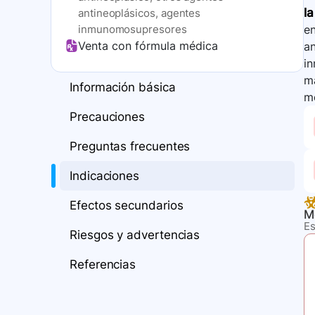
l
antineoplásicos, agentes
inmunomosupresores
en
Venta con fórmula médica
an
in
ma
Información básica
mo
Precauciones
Preguntas frecuentes
Indicaciones
Efectos secundarios
M
Es
Riesgos y advertencias
Referencias