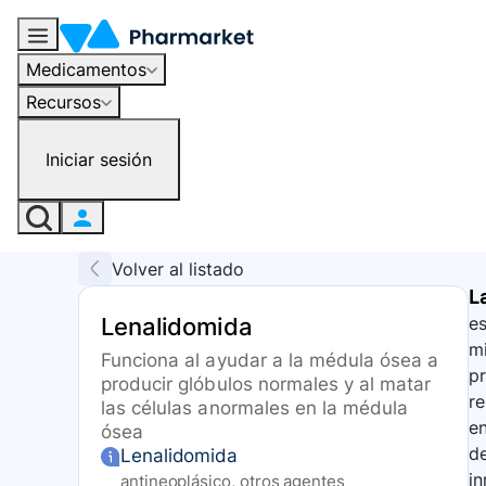
Medicamentos
Recursos
Iniciar sesión
Volver al listado
L
Lenalidomida
es
mi
Funciona al ayudar a la médula ósea a
pr
producir glóbulos normales y al matar
re
las células anormales en la médula
en
ósea
de
Lenalidomida
in
antineoplásico, otros agentes