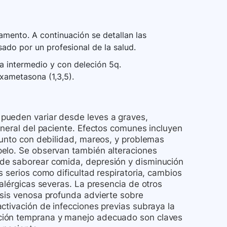
a salud acerca de cualquier evento adverso
vigilancia local. Los pacientes con
mento. A continuación se detallan las
igilados estrechamente.
sado por un profesional de la salud.
a intermedio y con deleción 5q.
xametasona (1,3,5).
pueden variar desde leves a graves,
eneral del paciente. Efectos comunes incluyen
junto con debilidad, mareos, y problemas
pelo. Se observan también alteraciones
de saborear comida, depresión y disminución
 serios como dificultad respiratoria, cambios
 alérgicas severas. La presencia de otros
osis venosa profunda advierte sobre
ctivación de infecciones previas subraya la
ción temprana y manejo adecuado son claves