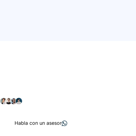
Conéctate con nuestra
comunidad farmacéutica
Explora nuestras soluciones y servicios para el sector
salud y farmacéutico.
+ 2000
proveedores
nos recomiendan
Habla con un asesor
Menú de navegación