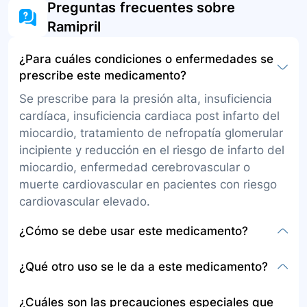
Preguntas frecuentes sobre
Ramipril
¿Para cuáles condiciones o enfermedades se
prescribe este medicamento?
Se prescribe para la presión alta, insuficiencia
cardíaca, insuficiencia cardiaca post infarto del
miocardio, tratamiento de nefropatía glomerular
incipiente y reducción en el riesgo de infarto del
miocardio, enfermedad cerebrovascular o
muerte cardiovascular en pacientes con riesgo
cardiovascular elevado.
¿Cómo se debe usar este medicamento?
El ramipril se administra por vía oral, en cápsulas
¿Qué otro uso se le da a este medicamento?
o comprimidos, una o dos veces al día, con o sin
alimentos. Debe tomarse aproximadamente a la
Además de tratar la presión alta e insuficiencia
¿Cuáles son las precauciones especiales que
misma hora todos los días. Las cápsulas