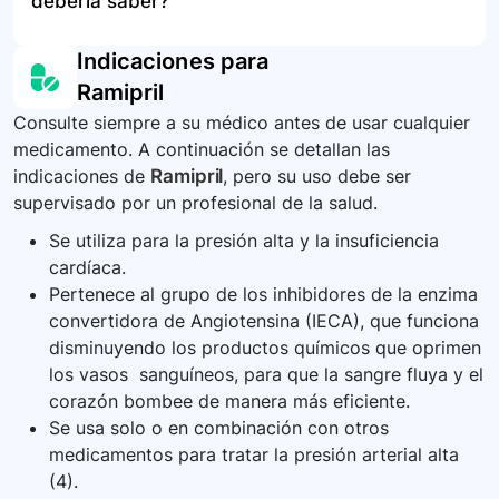
debería saber?
adormecimiento.
niños. Los medicamentos no deben desecharse
inmediato, o diríjase al servicio de urgencias
por el desagüe ni en la basura doméstica.
más cercano. Los síntomas de sobredosis
Es importante controlar regularmente su presión
Indicaciones para
Pregunte a su farmacéutico cómo desechar los
pueden incluir mareos severos o desmayo.
arterial para determinar la respuesta de su
Ramipril
medicamentos que ya no necesita.
cuerpo al ramipril. El médico podría pedir
Consulte siempre a su médico antes de usar cualquier
exámenes de laboratorio para monitorear esta
medicamento. A continuación se detallan las
respuesta y ajustar la dosis si fuera necesario.
indicaciones de
Ramipril
, pero su uso debe ser
No deje de tomar el medicamento sin consultar
supervisado por un profesional de la salud.
a su médico.
Se utiliza para la presión alta y la insuficiencia
cardíaca.
Pertenece al grupo de los inhibidores de la enzima
convertidora de Angiotensina (IECA), que funciona
disminuyendo los productos químicos que oprimen
los vasos sanguíneos, para que la sangre fluya y el
corazón bombee de manera más eficiente.
Se usa solo o en combinación con otros
medicamentos para tratar la presión arterial alta
(4).