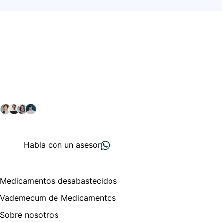
Conéctate con nuestra
comunidad farmacéutica
Explora nuestras soluciones y servicios para el sector
salud y farmacéutico.
+ 2000
proveedores
nos recomiendan
Habla con un asesor
Menú de navegación
Medicamentos desabastecidos
Vademecum de Medicamentos
Sobre nosotros