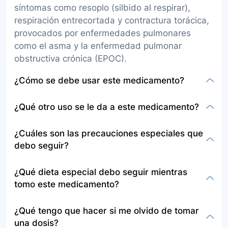
síntomas como resoplo (silbido al respirar),
respiración entrecortada y contractura torácica,
provocados por enfermedades pulmonares
como el asma y la enfermedad pulmonar
obstructiva crónica (EPOC).
¿Cómo se debe usar este medicamento?
Este medicamento se encuentra disponible
¿Qué otro uso se le da a este medicamento?
como jarabe para tomar por vía oral, usualmente
de 3 a 4 veces al día, según lo determine el
Además de sus usos para tratar afecciones
¿Cuáles son las precauciones especiales que
médico. Debe tomarse alrededor de las mismas
pulmonares, no se especifican otros usos
debo seguir?
horas todos los días y exactamente como fue
directos en la información proporcionada, pero
prescrito, sin usar más ni menos de lo indicado.
el contexto clínico sugiere su empleo en guías
Antes de tomar salbutamol, informe a su
¿Qué dieta especial debo seguir mientras
de práctica clínica para el manejo de síntomas
médico si es alérgico al salbutamol o a otros
tomo este medicamento?
específicos relacionados con el asma y EPOC.
medicamentos, si ha tenido problemas al usar
medicamentos para su enfermedad, si padece
No se especifica una dieta especial a seguir
¿Qué tengo que hacer si me olvido de tomar
de tensión alta, hipertiroidismo, problemas de
mientras se toma este medicamento en la
una dosis?
corazón, niveles bajos de potasio en sangre,
información proporcionada, pero es importante