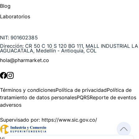
Blog
Laboratorios
Te puede interesar
NIT:
901602385
Dirección:
CR 50 C 10 S 120 BG 111, MALL INDUSTRIAL LA
AGUACATALA, Medellín - Antioquia, COL
hola@pharmarket.co
©
2026
Pharmarket. Todos los derechos reservados.
Términos y condiciones
Política de privacidad
Política de
tratamiento de datos personales
PQRS
Reporte de eventos
adversos
Supervisado por:
https://www.sic.gov.co/
Vigilado por:
https://www.dssa.gov.co/