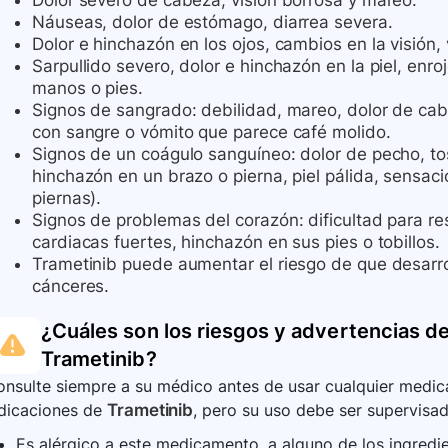
Dolor severo de cabeza, visión borrosa y mareo.
Náuseas, dolor de estómago, diarrea severa.
Dolor e hinchazón en los ojos, cambios en la visión, 
Sarpullido severo, dolor e hinchazón en la piel, enr
manos o pies.
Signos de sangrado: debilidad, mareo, dolor de cab
con sangre o vómito que parece café molido.
Signos de un coágulo sanguíneo: dolor de pecho, tos 
hinchazón en un brazo o pierna, piel pálida, sensaci
piernas).
Signos de problemas del corazón: dificultad para res
cardiacas fuertes, hinchazón en sus pies o tobillos.
Trametinib puede aumentar el riesgo de que desarro
cánceres.
¿Cuáles son los riesgos y advertencias de
Trametinib
?
nsulte siempre a su médico antes de usar cualquier medica
ndicaciones de
Trametinib
, pero su uso debe ser supervisad
Es alérgico a este medicamento, a alguno de los ingredi