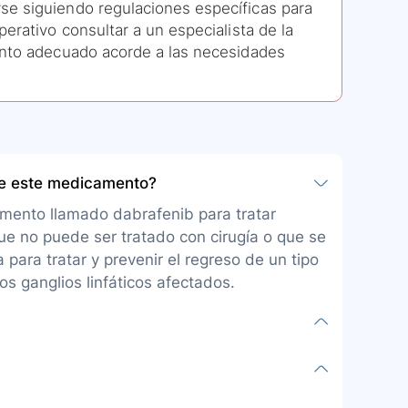
se siguiendo regulaciones específicas para
erativo consultar a un especialista de la
ento adecuado acorde a las necesidades
be este medicamento?
mento llamado dabrafenib para tratar
ue no puede ser tratado con cirugía o que se
 para tratar y prevenir el regreso de un tipo
s ganglios linfáticos afectados.
 en forma de tabletas para administración
l estómago vacío (1 hora antes o 2 horas
rse, romperse ni masticarse.
s tipos de melanoma, el trametinib pertenece