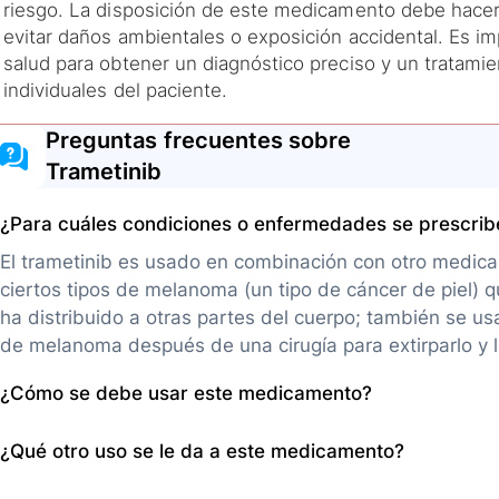
riesgo. La disposición de este medicamento debe hacer
evitar daños ambientales o exposición accidental. Es imp
salud para obtener un diagnóstico preciso y un tratami
individuales del paciente.
Preguntas frecuentes sobre
Trametinib
¿Para cuáles condiciones o enfermedades se prescri
El trametinib es usado en combinación con otro medica
ciertos tipos de melanoma (un tipo de cáncer de piel) q
ha distribuido a otras partes del cuerpo; también se usa
de melanoma después de una cirugía para extirparlo y lo
¿Cómo se debe usar este medicamento?
Este medicamento se encuentra disponible en Colombia
¿Qué otro uso se le da a este medicamento?
por vía oral; generalmente se toma una vez al día con e
después de las comidas). Las tabletas no deben tritura
Además de su uso principal en el tratamiento de cierto