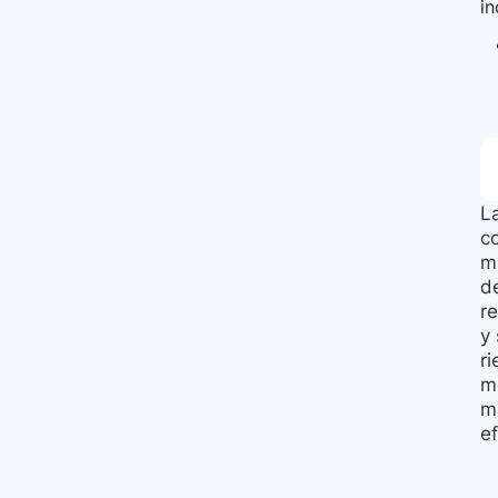
i
L
c
m
de
re
y
ri
m
m
e