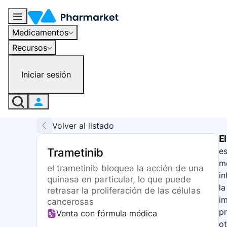
Medicamentos
Recursos
Iniciar sesión
Volver al listado
El
Trametinib
es
me
el trametinib bloquea la acción de una
in
quinasa en particular, lo que puede
la
retrasar la proliferación de las células
im
cancerosas
p
Venta con fórmula médica
ot