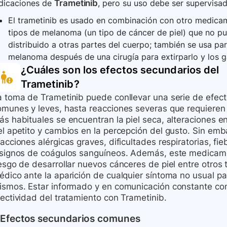
ndicaciones de
Trametinib
, pero su uso debe ser supervisad
El trametinib es usado en combinación con otro medicam
tipos de melanoma (un tipo de cáncer de piel) que no pu
distribuido a otras partes del cuerpo; también se usa par
melanoma después de una cirugía para extirparlo y los ga
¿Cuáles son los efectos secundarios del
Trametinib
?
a toma de Trametinib puede conllevar una serie de efec
omunes y leves, hasta reacciones severas que requieren 
ás habituales se encuentran la piel seca, alteraciones e
l apetito y cambios en la percepción del gusto. Sin emba
acciones alérgicas graves, dificultades respiratorias, fie
 signos de coágulos sanguíneos. Además, este medicame
esgo de desarrollar nuevos cánceres de piel entre otros 
édico ante la aparición de cualquier síntoma no usual p
ismos. Estar informado y en comunicación constante con 
fectividad del tratamiento con Trametinib.
Efectos secundarios comunes