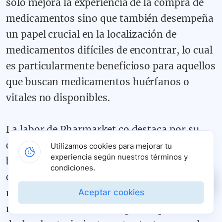
solo mejora la experiencia de la compra de
medicamentos sino que también desempeña
un papel crucial en la localización de
medicamentos difíciles de encontrar, lo cual
es particularmente beneficioso para aquellos
que buscan medicamentos huérfanos o
vitales no disponibles.
La labor de Pharmarket.co destaca por su
compromiso con la accesibilidad, operando
Utilizamos cookies para mejorar tu
experiencia según nuestros términos y
bajo estrictos estándares de seguridad y
condiciones.
calidad para garantizar que los
medicamentos lleguen a los usuarios de
Aceptar cookies
manera confiable. Al mitigar los problemas