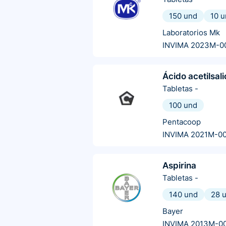
150 und
10 
Laboratorios Mk
INVIMA 2023M-0
Ácido acetilsali
Tabletas
-
100 und
Pentacoop
INVIMA 2021M-0
Aspirina
Tabletas
-
140 und
28 
Bayer
INVIMA 2013M-0