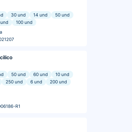
nd
30 und
14 und
50 und
 und
100 und
a
021207
cilico
nd
50 und
60 und
10 und
250 und
6 und
200 und
006186-R1