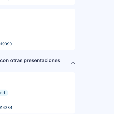
019390
con otras presentaciones
und
014234