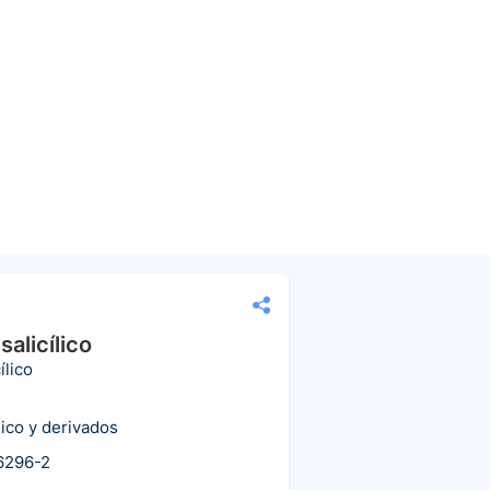
salicílico
ílico
lico y derivados
6296-2