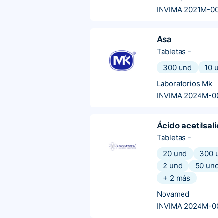
INVIMA 2021M-0
Asa
Tabletas
-
300 und
10 
Laboratorios Mk
INVIMA 2024M-0
Ácido acetilsali
Tabletas
-
20 und
300 
2 und
50 un
+
2
más
Novamed
INVIMA 2024M-0