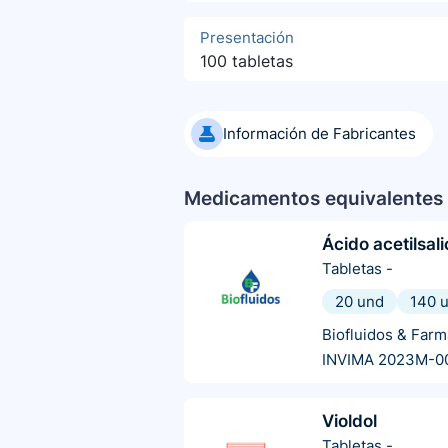
Presentación
100 tabletas
Información de Fabricantes
Medicamentos equivalentes 
Ácido acetilsali
Tabletas
-
20 und
140 
Biofluidos & Farm
INVIMA 2023M-0
Violdol
Tabletas
-