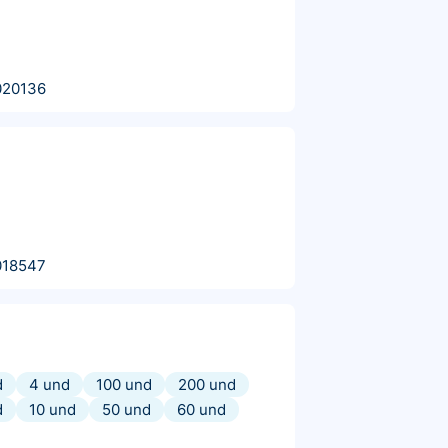
020136
018547
d
4 und
100 und
200 und
d
10 und
50 und
60 und