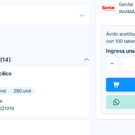
Genfar
INVIMA
Ácido acetils
con 100 table
Ingresa una
(
14
)
cílico
und
280 und
a
021019