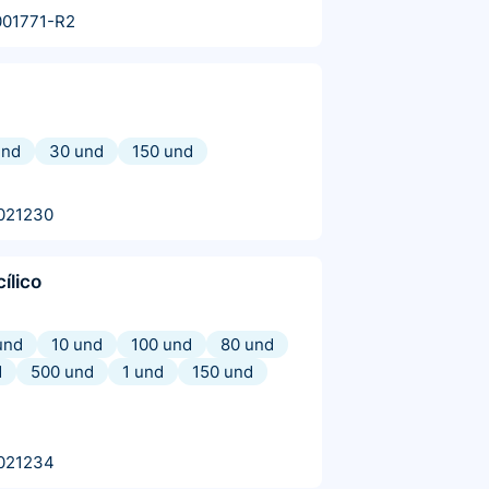
001771-R2
und
30 und
150 und
021230
cílico
und
10 und
100 und
80 und
d
500 und
1 und
150 und
021234