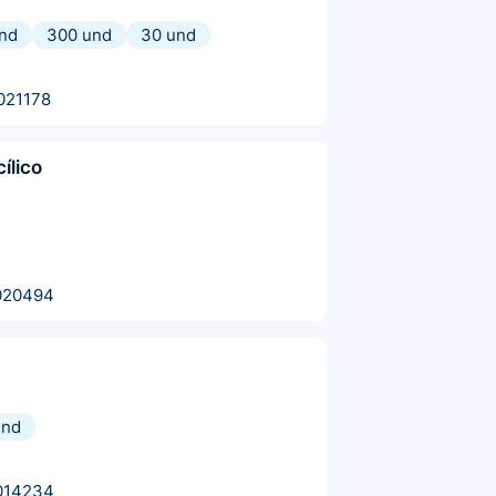
und
300 und
30 und
021178
cílico
020494
und
014234