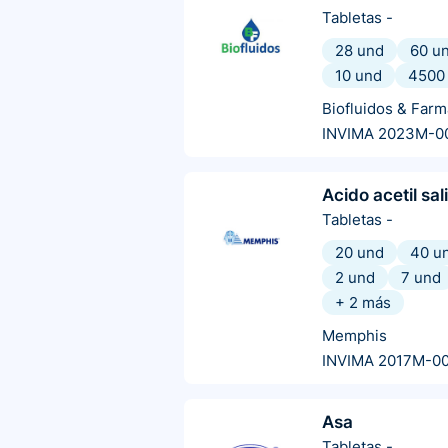
Tabletas
-
28 und
60 u
10 und
4500
Biofluidos & Farm
INVIMA 2023M-0
Acido acetil sali
Tabletas
-
20 und
40 u
2 und
7 und
+
2
más
Memphis
INVIMA 2017M-0
Asa
Tabletas
-