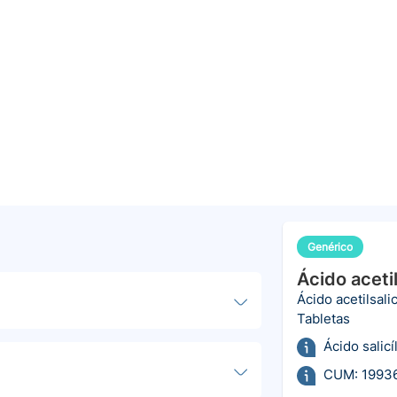
Genérico
Ácido acetil
Ácido acetilsalic
Tabletas
Ácido salicí
CUM: 1993