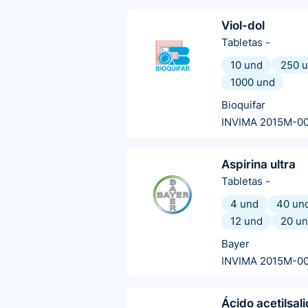
Viol-dol
Tabletas
-
10 und
250 
1000 und
Bioquifar
INVIMA 2015M-0
Aspirina ultra
Tabletas
-
4 und
40 un
12 und
20 u
Bayer
INVIMA 2015M-0
Ácido acetilsali