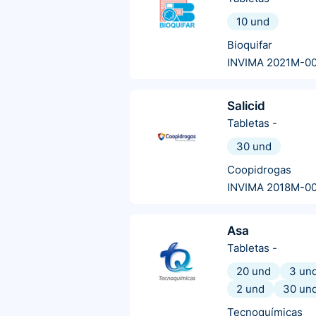
10 und
Bioquifar
INVIMA 2021M-0
Salicid
Tabletas
-
30 und
Coopidrogas
INVIMA 2018M-0
Asa
Tabletas
-
20 und
3 un
2 und
30 un
Tecnoquímicas