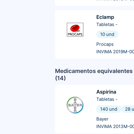
Eclamp
Tabletas
-
10 und
Procaps
INVIMA 2019M-0
Medicamentos equivalentes 
(
14
)
Aspirina
Tabletas
-
140 und
28 
Bayer
INVIMA 2013M-0