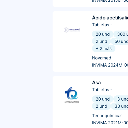
INVIMA 2015M-0
Ácido acetilsali
Tabletas
-
20 und
300 
2 und
50 un
+
2
más
Novamed
INVIMA 2024M-0
Asa
Tabletas
-
20 und
3 un
2 und
30 un
Tecnoquímicas
INVIMA 2021M-0