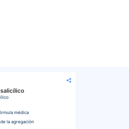
salicílico
ílico
fórmula médica
 de la agregación