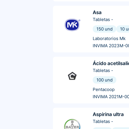
Asa
Tabletas
-
150 und
10 
Laboratorios Mk
INVIMA 2023M-0
Ácido acetilsali
Tabletas
-
100 und
Pentacoop
INVIMA 2021M-0
Aspirina ultra
Tabletas
-