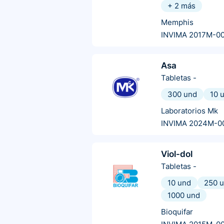
+
2
más
Memphis
INVIMA 2017M-0
Asa
Tabletas
-
300 und
10 
Laboratorios Mk
INVIMA 2024M-0
Viol-dol
Tabletas
-
10 und
250 
1000 und
Bioquifar