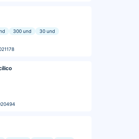
und
300 und
30 und
021178
cílico
020494