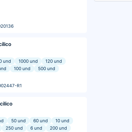
020136
cílico
0 und
1000 und
120 und
und
100 und
500 und
002447-R1
cilico
nd
50 und
60 und
10 und
250 und
6 und
200 und