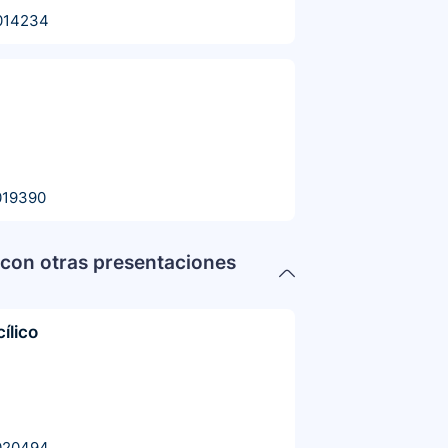
014234
019390
con otras presentaciones
cílico
020494