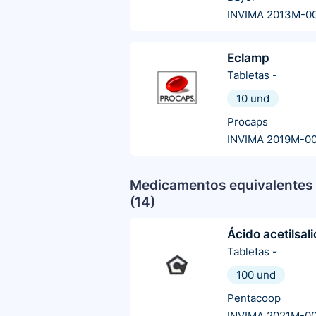
INVIMA 2013M-0
Eclamp
Tabletas
-
10 und
Procaps
INVIMA 2019M-0
Medicamentos equivalentes 
(
14
)
Ácido acetilsali
Tabletas
-
100 und
Pentacoop
INVIMA 2021M-0