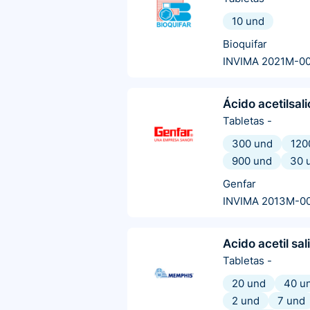
10 und
Bioquifar
INVIMA 2021M-0
Ácido acetilsali
Tabletas
-
300 und
120
900 und
30 
Genfar
INVIMA 2013M-0
Acido acetil sali
Tabletas
-
20 und
40 u
2 und
7 und