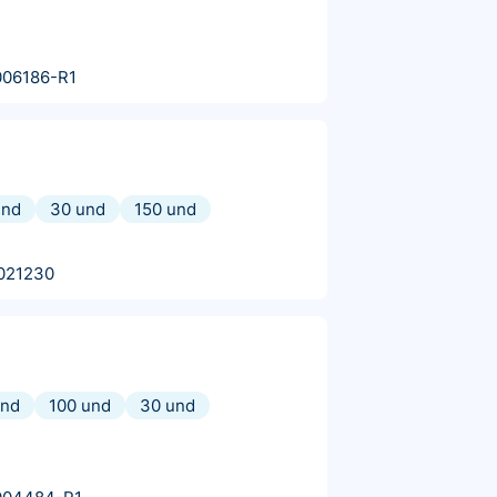
006186-R1
und
30 und
150 und
021230
und
100 und
30 und