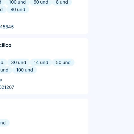
d
100 und
60 und
8 und
nd
80 und
015845
cílico
nd
30 und
14 und
50 und
 und
100 und
a
021207
und