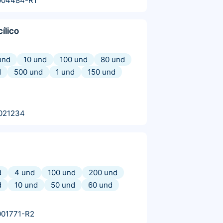
004484-R1
cílico
und
10 und
100 und
80 und
d
500 und
1 und
150 und
021234
d
4 und
100 und
200 und
d
10 und
50 und
60 und
001771-R2