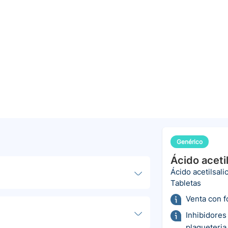
Genérico
Ácido acetil
Ácido acetilsalic
Tabletas
Venta con 
Inhibidores
plaqueteria