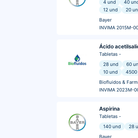
4 und
40 un
12 und
20 u
Bayer
INVIMA 2015M-0
Ácido acetilsali
Tabletas
-
28 und
60 u
10 und
4500
Biofluidos & Farm
INVIMA 2023M-0
Aspirina
Tabletas
-
140 und
28 
Bayer