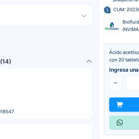
CUM: 2023
Bioflui
INVIMA
Ácido acetils
con 20 tablet
(
14
)
Ingresa una
018547