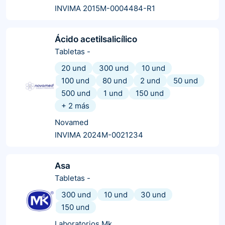
INVIMA 2015M-0004484-R1
Ácido acetilsalicílico
Tabletas
-
20 und
300 und
10 und
100 und
80 und
2 und
50 und
500 und
1 und
150 und
+
2
más
Novamed
INVIMA 2024M-0021234
Asa
Tabletas
-
300 und
10 und
30 und
150 und
Laboratorios Mk