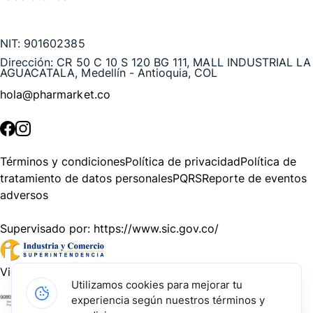
Te puede interesar
NIT:
901602385
Dirección:
CR 50 C 10 S 120 BG 111, MALL INDUSTRIAL LA
AGUACATALA, Medellín - Antioquia, COL
hola@pharmarket.co
©
2026
Pharmarket. Todos los derechos reservados.
Términos y condiciones
Política de privacidad
Política de
tratamiento de datos personales
PQRS
Reporte de eventos
adversos
Supervisado por:
https://www.sic.gov.co/
Vigilado por:
https://www.dssa.gov.co/
Utilizamos cookies para mejorar tu
experiencia según nuestros términos y