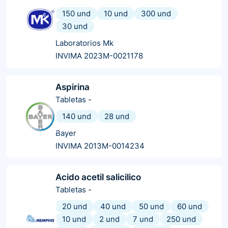
150 und
10 und
300 und
30 und
Laboratorios Mk
INVIMA 2023M-0021178
Aspirina
Tabletas
-
140 und
28 und
Bayer
INVIMA 2013M-0014234
Acido acetil salicilico
Tabletas
-
20 und
40 und
50 und
60 und
10 und
2 und
7 und
250 und