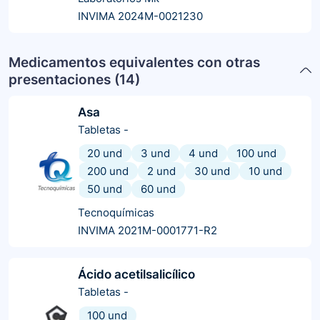
INVIMA 2024M-0021230
Medicamentos equivalentes con otras
presentaciones (
14
)
Asa
Tabletas
-
20 und
3 und
4 und
100 und
200 und
2 und
30 und
10 und
50 und
60 und
Tecnoquímicas
INVIMA 2021M-0001771-R2
Ácido acetilsalicílico
Tabletas
-
100 und