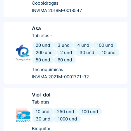
Coopidrogas
INVIMA 2018M-0018547
Asa
Tabletas
-
20 und
3 und
4 und
100 und
200 und
2 und
30 und
10 und
50 und
60 und
Tecnoquímicas
INVIMA 2021M-0001771-R2
Viol-dol
Tabletas
-
10 und
250 und
100 und
30 und
1000 und
Bioquifar