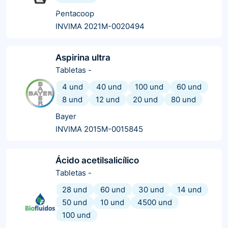
Pentacoop
INVIMA 2021M-0020494
Aspirina ultra
Tabletas
-
4 und
40 und
100 und
60 und
8 und
12 und
20 und
80 und
Bayer
INVIMA 2015M-0015845
Ácido acetilsalicílico
Tabletas
-
28 und
60 und
30 und
14 und
50 und
10 und
4500 und
100 und