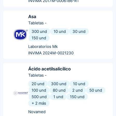
INVIMA 2017M-0006186-R1
Asa
Tabletas
-
300 und
10 und
30 und
150 und
Laboratorios Mk
INVIMA 2024M-0021230
Ácido acetilsalicílico
Tabletas
-
20 und
300 und
10 und
100 und
80 und
2 und
50 und
500 und
1 und
150 und
+
2
más
Novamed