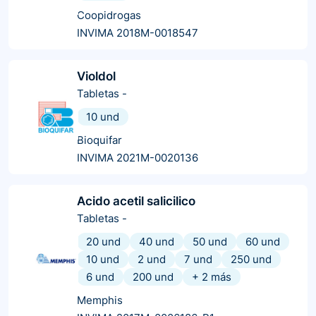
Coopidrogas
INVIMA 2018M-0018547
Violdol
Tabletas
-
10 und
Bioquifar
INVIMA 2021M-0020136
Acido acetil salicilico
Tabletas
-
20 und
40 und
50 und
60 und
10 und
2 und
7 und
250 und
6 und
200 und
+
2
más
Memphis