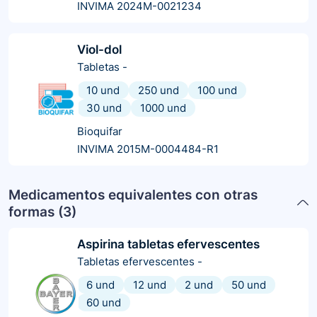
INVIMA 2024M-0021234
Viol-dol
Tabletas
-
10 und
250 und
100 und
30 und
1000 und
Bioquifar
INVIMA 2015M-0004484-R1
Medicamentos equivalentes con otras
formas (
3
)
Aspirina tabletas efervescentes
Tabletas efervescentes
-
6 und
12 und
2 und
50 und
60 und