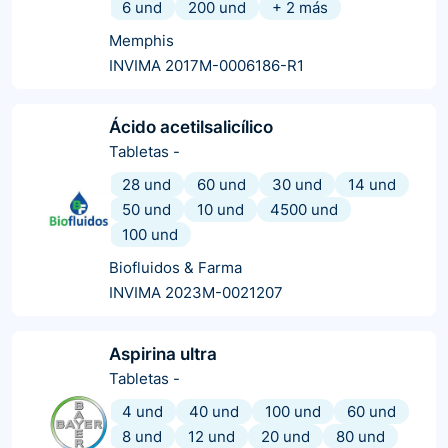
6 und
200 und
+
2
más
Memphis
INVIMA 2017M-0006186-R1
Ácido acetilsalicílico
Tabletas
-
28 und
60 und
30 und
14 und
50 und
10 und
4500 und
100 und
Biofluidos & Farma
INVIMA 2023M-0021207
Aspirina ultra
Tabletas
-
4 und
40 und
100 und
60 und
8 und
12 und
20 und
80 und