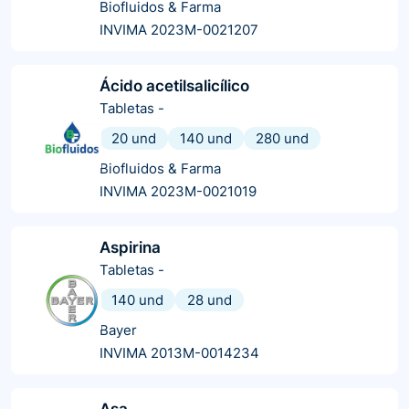
Biofluidos & Farma
INVIMA 2023M-0021207
Ácido acetilsalicílico
Tabletas
-
20 und
140 und
280 und
Biofluidos & Farma
INVIMA 2023M-0021019
Aspirina
Tabletas
-
140 und
28 und
Bayer
INVIMA 2013M-0014234
Asa