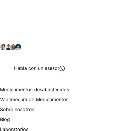
Conéctate con nuestra
comunidad farmacéutica
Explora nuestras soluciones y servicios para el sector
salud y farmacéutico.
+ 2000
proveedores
nos recomiendan
Habla con un asesor
Menú de navegación
Medicamentos desabastecidos
Vademecum de Medicamentos
Sobre nosotros
Blog
Laboratorios