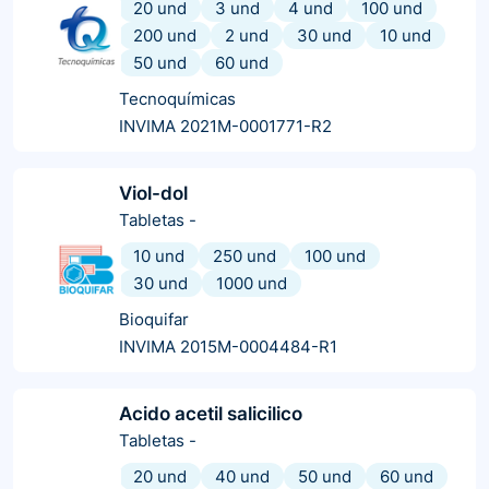
20 und
3 und
4 und
100 und
200 und
2 und
30 und
10 und
50 und
60 und
Tecnoquímicas
INVIMA 2021M-0001771-R2
Viol-dol
Tabletas
-
10 und
250 und
100 und
30 und
1000 und
Bioquifar
INVIMA 2015M-0004484-R1
Acido acetil salicilico
Tabletas
-
20 und
40 und
50 und
60 und