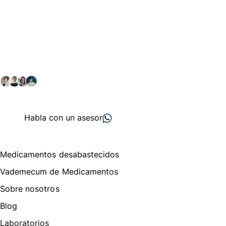
Conéctate con nuestra
comunidad farmacéutica
Explora nuestras soluciones y servicios para el sector
salud y farmacéutico.
+ 2000
proveedores
nos recomiendan
Habla con un asesor
Menú de navegación
Medicamentos desabastecidos
Vademecum de Medicamentos
Sobre nosotros
Blog
Laboratorios