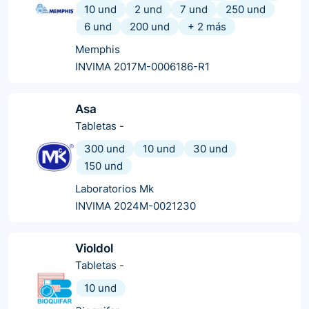
10 und
2 und
7 und
250 und
6 und
200 und
+
2
más
Memphis
INVIMA 2017M-0006186-R1
Asa
Tabletas
-
300 und
10 und
30 und
150 und
Laboratorios Mk
INVIMA 2024M-0021230
Violdol
Tabletas
-
10 und