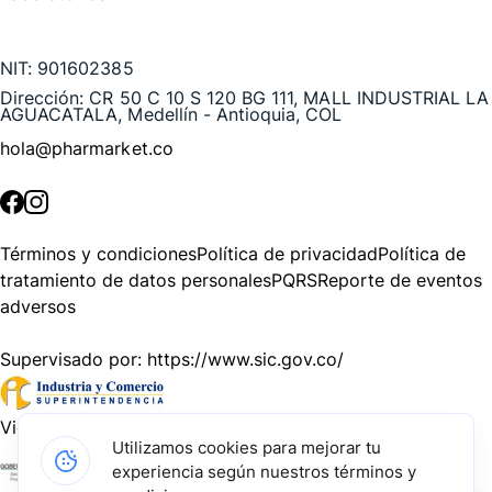
Te puede interesar
NIT:
901602385
Dirección:
CR 50 C 10 S 120 BG 111, MALL INDUSTRIAL LA
AGUACATALA, Medellín - Antioquia, COL
hola@pharmarket.co
©
2026
Pharmarket. Todos los derechos reservados.
Términos y condiciones
Política de privacidad
Política de
tratamiento de datos personales
PQRS
Reporte de eventos
adversos
Supervisado por:
https://www.sic.gov.co/
Vigilado por:
https://www.dssa.gov.co/
Utilizamos cookies para mejorar tu
experiencia según nuestros términos y