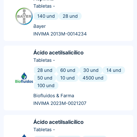
Tabletas
-
140 und
28 und
Bayer
INVIMA 2013M-0014234
Ácido acetilsalicílico
Tabletas
-
28 und
60 und
30 und
14 und
50 und
10 und
4500 und
100 und
Biofluidos & Farma
INVIMA 2023M-0021207
Ácido acetilsalicílico
Tabletas
-