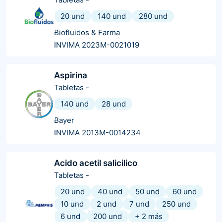
20 und
140 und
280 und
Biofluidos & Farma
INVIMA 2023M-0021019
Aspirina
Tabletas
-
140 und
28 und
Bayer
INVIMA 2013M-0014234
Acido acetil salicilico
Tabletas
-
20 und
40 und
50 und
60 und
10 und
2 und
7 und
250 und
6 und
200 und
+
2
más