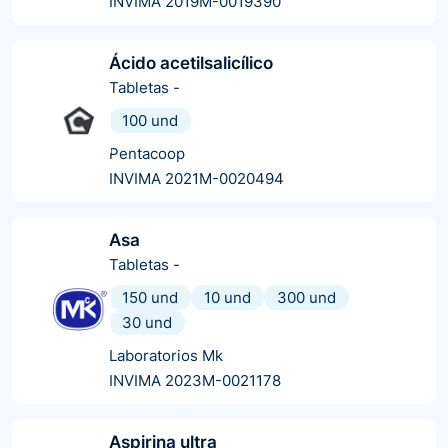
INVIMA 2019M-0019390
Ácido acetilsalicílico
Tabletas
-
100 und
Pentacoop
INVIMA 2021M-0020494
Asa
Tabletas
-
150 und
10 und
300 und
30 und
Laboratorios Mk
INVIMA 2023M-0021178
Aspirina ultra