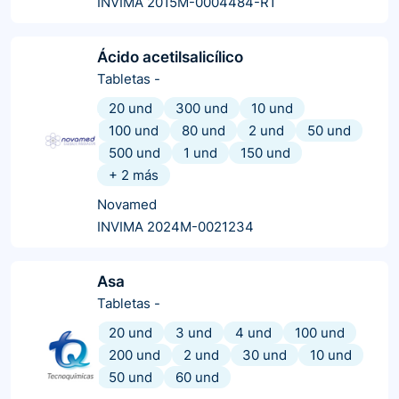
INVIMA 2015M-0004484-R1
Ácido acetilsalicílico
Tabletas
-
20 und
300 und
10 und
100 und
80 und
2 und
50 und
500 und
1 und
150 und
+
2
más
Novamed
INVIMA 2024M-0021234
Asa
Tabletas
-
20 und
3 und
4 und
100 und
200 und
2 und
30 und
10 und
50 und
60 und