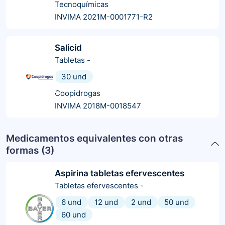
Tecnoquímicas
INVIMA 2021M-0001771-R2
Salicid
Tabletas
-
30 und
Coopidrogas
INVIMA 2018M-0018547
Medicamentos equivalentes con otras
formas (
3
)
Aspirina tabletas efervescentes
Tabletas efervescentes
-
6 und
12 und
2 und
50 und
60 und