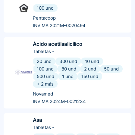
100 und
Pentacoop
INVIMA 2021M-0020494
Ácido acetilsalicílico
Tabletas
-
20 und
300 und
10 und
100 und
80 und
2 und
50 und
500 und
1 und
150 und
+
2
más
Novamed
INVIMA 2024M-0021234
Asa
Tabletas
-