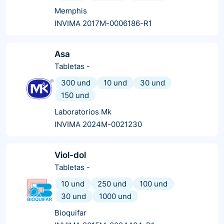
Memphis
INVIMA 2017M-0006186-R1
Asa
Tabletas
-
300 und
10 und
30 und
150 und
Laboratorios Mk
INVIMA 2024M-0021230
Viol-dol
Tabletas
-
10 und
250 und
100 und
30 und
1000 und
Bioquifar