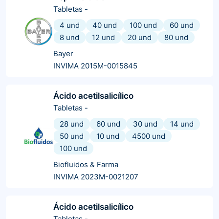
Tabletas
-
4 und
40 und
100 und
60 und
8 und
12 und
20 und
80 und
Bayer
INVIMA 2015M-0015845
Ácido acetilsalicílico
Tabletas
-
28 und
60 und
30 und
14 und
50 und
10 und
4500 und
100 und
Biofluidos & Farma
INVIMA 2023M-0021207
Ácido acetilsalicílico
Tabletas
-