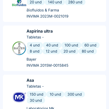
20 und
140 und
280 und
Biofluidos & Farma
INVIMA 2023M-0021019
Aspirina ultra
Tabletas
-
4 und
40 und
100 und
60 und
8 und
12 und
20 und
80 und
Bayer
INVIMA 2015M-0015845
Asa
Tabletas
-
150 und
10 und
300 und
30 und
Laboratorios Mk