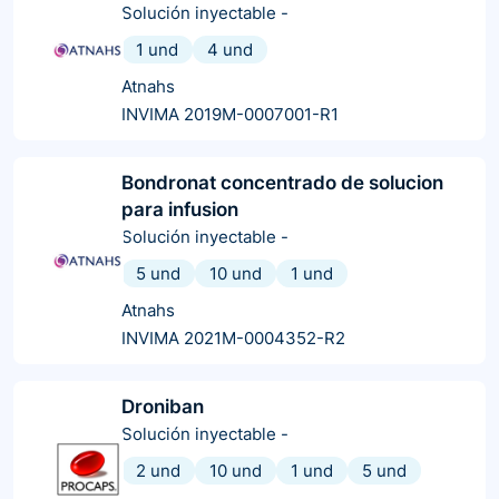
Solución inyectable
-
1 und
4 und
Atnahs
INVIMA 2019M-0007001-R1
Bondronat concentrado de solucion
para infusion
Solución inyectable
-
5 und
10 und
1 und
Atnahs
INVIMA 2021M-0004352-R2
Droniban
Solución inyectable
-
2 und
10 und
1 und
5 und