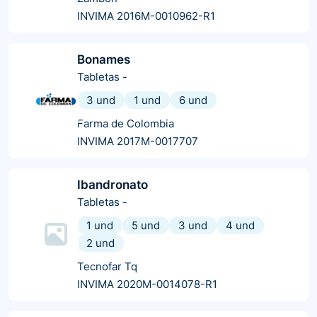
INVIMA 2016M-0010962-R1
Bonames
Tabletas
-
3 und
1 und
6 und
Farma de Colombia
INVIMA 2017M-0017707
Ibandronato
Tabletas
-
1 und
5 und
3 und
4 und
2 und
Tecnofar Tq
INVIMA 2020M-0014078-R1