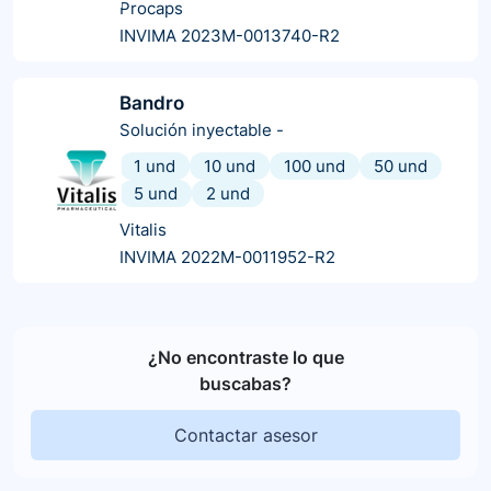
Procaps
INVIMA 2023M-0013740-R2
Bandro
Solución inyectable
-
1 und
10 und
100 und
50 und
5 und
2 und
Vitalis
INVIMA 2022M-0011952-R2
¿No encontraste lo que
buscabas?
Contactar asesor