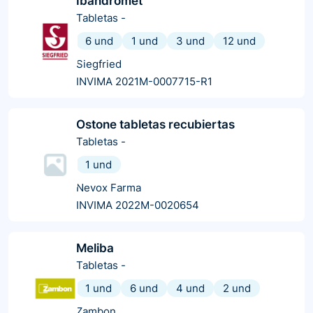
Ibandromet
Tabletas
-
6 und
1 und
3 und
12 und
Siegfried
INVIMA 2021M-0007715-R1
Ostone tabletas recubiertas
Tabletas
-
1 und
Nevox Farma
INVIMA 2022M-0020654
Meliba
Tabletas
-
1 und
6 und
4 und
2 und
Zambon