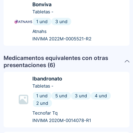
Bonviva
Tabletas
-
1 und
3 und
Atnahs
INVIMA 2022M-0005521-R2
Medicamentos equivalentes con otras
presentaciones (
6
)
Ibandronato
Tabletas
-
1 und
5 und
3 und
4 und
2 und
Tecnofar Tq
INVIMA 2020M-0014078-R1