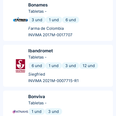
Bonames
Tabletas
-
3 und
1 und
6 und
Farma de Colombia
INVIMA 2017M-0017707
Ibandromet
Tabletas
-
6 und
1 und
3 und
12 und
Siegfried
INVIMA 2021M-0007715-R1
Bonviva
Tabletas
-
1 und
3 und