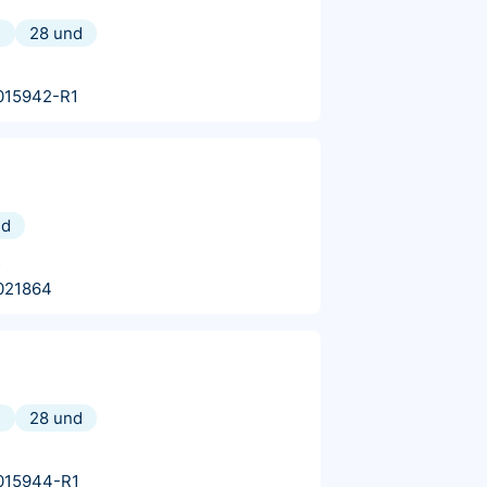
d
28 und
015942-R1
nd
s
021864
d
28 und
015944-R1