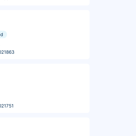
nd
s
021863
021751