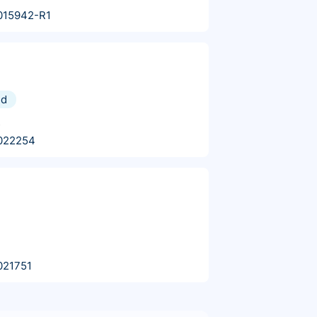
015942-R1
nd
s
022254
021751