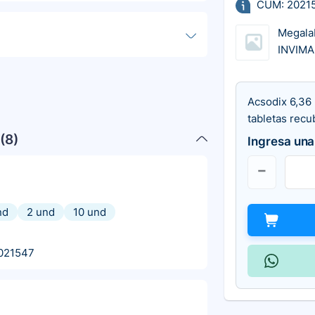
CUM: 2021
Megala
INVIMA
Acsodix 6,36 
tabletas recu
(
8
)
Ingresa una
nd
2 und
10 und
021547