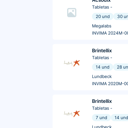
Acsodix
Tabletas
-
20 und
30 u
Megalabs
INVIMA 2024M-0
Brintellix
Tabletas
-
14 und
28 u
Lundbeck
INVIMA 2020M-0
Brintellix
Tabletas
-
7 und
14 un
Lundbeck