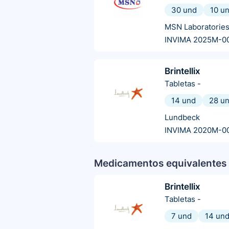
30 und
10 u
MSN Laboratorie
INVIMA 2025M-0
Brintellix
Tabletas
-
14 und
28 u
Lundbeck
INVIMA 2020M-0
Medicamentos equivalentes 
Brintellix
Tabletas
-
7 und
14 un