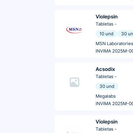
Violepsin
Tabletas
-
10 und
30 u
MSN Laboratorie
INVIMA 2025M-0
Acsodix
Tabletas
-
30 und
Megalabs
INVIMA 2025M-0
Violepsin
Tabletas
-