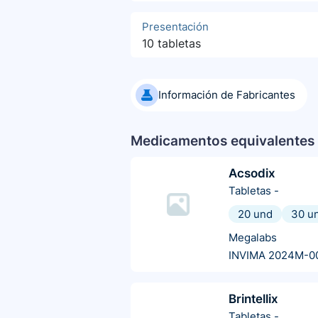
Presentación
10 tabletas
Información de Fabricantes
Medicamentos equivalentes 
Acsodix
Tabletas
-
20 und
30 u
Megalabs
INVIMA 2024M-0
Brintellix
Tabletas
-