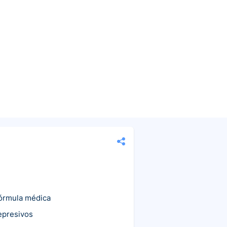
fórmula médica
epresivos