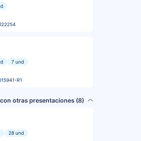
nd
s
022254
nd
7 und
015941-R1
con otras presentaciones (
8
)
d
28 und