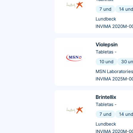
7 und
14 un
Lundbeck
INVIMA 2020M-0
Violepsin
Tabletas
-
10 und
30 u
MSN Laboratorie
INVIMA 2025M-0
Brintellix
Tabletas
-
7 und
14 un
Lundbeck
INVIMA 2020M-0