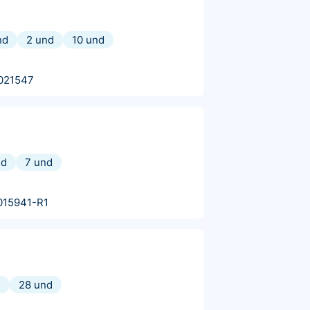
nd
2 und
10 und
021547
nd
7 und
015941-R1
d
28 und