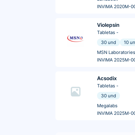
INVIMA 2020M-0
Violepsin
Tabletas
-
30 und
10 u
MSN Laboratorie
INVIMA 2025M-0
Acsodix
Tabletas
-
30 und
Megalabs
INVIMA 2025M-0