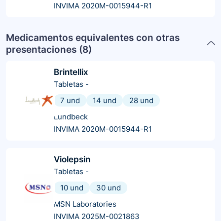
INVIMA 2020M-0015944-R1
Medicamentos equivalentes con otras
presentaciones (
8
)
Brintellix
Tabletas
-
7 und
14 und
28 und
Lundbeck
INVIMA 2020M-0015944-R1
Violepsin
Tabletas
-
10 und
30 und
MSN Laboratories
INVIMA 2025M-0021863