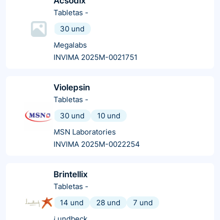
Acsodix
Tabletas
-
30 und
Megalabs
INVIMA 2025M-0021751
Violepsin
Tabletas
-
30 und
10 und
MSN Laboratories
INVIMA 2025M-0022254
Brintellix
Tabletas
-
14 und
28 und
7 und
Lundbeck