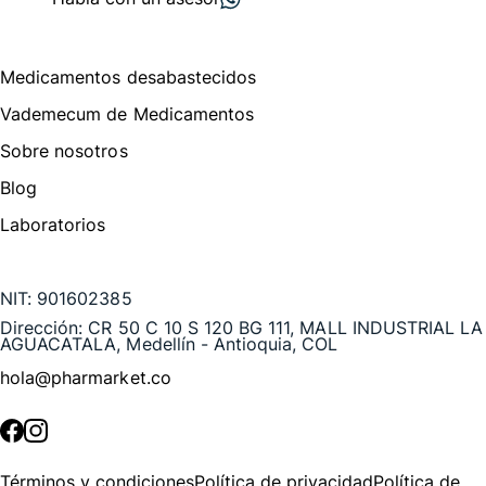
Menú de navegación
Medicamentos desabastecidos
Vademecum de Medicamentos
Sobre nosotros
Blog
Laboratorios
Te puede interesar
NIT:
901602385
Dirección:
CR 50 C 10 S 120 BG 111, MALL INDUSTRIAL LA
AGUACATALA, Medellín - Antioquia, COL
hola@pharmarket.co
©
2026
Pharmarket. Todos los derechos reservados.
Términos y condiciones
Política de privacidad
Política de