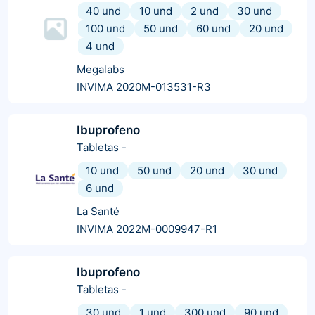
40 und
10 und
2 und
30 und
100 und
50 und
60 und
20 und
4 und
Megalabs
INVIMA 2020M-013531-R3
Ibuprofeno
Tabletas
-
10 und
50 und
20 und
30 und
6 und
La Santé
INVIMA 2022M-0009947-R1
Ibuprofeno
Tabletas
-
30 und
1 und
300 und
90 und