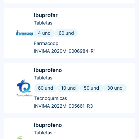
Ibuprofar
Tabletas
-
4 und
60 und
Farmacoop
INVIMA 2020M-0006984-R1
Ibuprofeno
Tabletas
-
60 und
10 und
50 und
30 und
Tecnoquímicas
INVIMA 2022M-005661-R3
Ibuprofeno
Tabletas
-