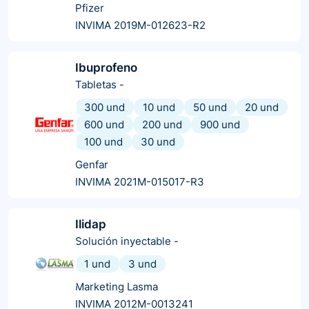
Pfizer
INVIMA 2019M-012623-R2
Ibuprofeno
Tabletas
-
300 und
10 und
50 und
20 und
600 und
200 und
900 und
100 und
30 und
Genfar
INVIMA 2021M-015017-R3
Ilidap
Solución inyectable
-
1 und
3 und
Marketing Lasma
INVIMA 2012M-0013241