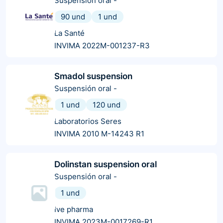
Suspensión oral
-
90 und
1 und
La Santé
INVIMA 2022M-001237-R3
Smadol suspension
Suspensión oral
-
1 und
120 und
Laboratorios Seres
INVIMA 2010 M-14243 R1
Dolinstan suspension oral
Suspensión oral
-
1 und
Ive pharma
INVIMA 2023M-0017269-R1