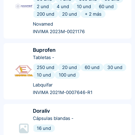
2 und
4 und
10 und
60 und
200 und
20 und
+
2
más
Novamed
INVIMA 2023M-0021176
Buprofen
Tabletas
-
250 und
20 und
60 und
30 und
10 und
100 und
Labquifar
INVIMA 2021M-0007646-R1
Doraliv
Cápsulas blandas
-
16 und