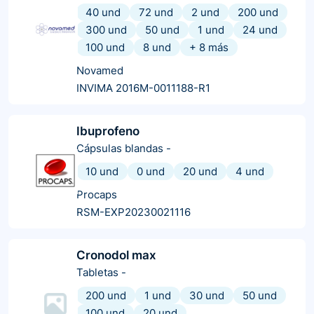
40 und
72 und
2 und
200 und
300 und
50 und
1 und
24 und
100 und
8 und
+
8
más
Novamed
INVIMA 2016M-0011188-R1
Ibuprofeno
Cápsulas blandas
-
10 und
0 und
20 und
4 und
Procaps
RSM-EXP20230021116
Cronodol max
Tabletas
-
200 und
1 und
30 und
50 und
100 und
20 und