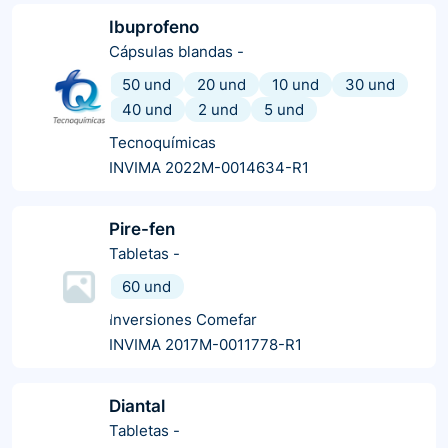
Ibuprofeno
Cápsulas blandas
-
50 und
20 und
10 und
30 und
40 und
2 und
5 und
Tecnoquímicas
INVIMA 2022M-0014634-R1
Pire-fen
Tabletas
-
60 und
Inversiones Comefar
INVIMA 2017M-0011778-R1
Diantal
Tabletas
-