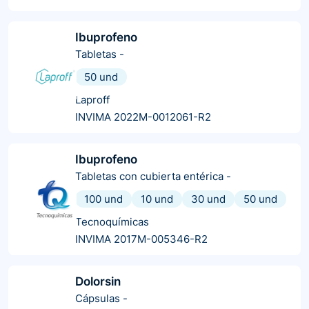
Ibuprofeno
Tabletas
-
50 und
Laproff
INVIMA 2022M-0012061-R2
Ibuprofeno
Tabletas con cubierta entérica
-
100 und
10 und
30 und
50 und
Tecnoquímicas
INVIMA 2017M-005346-R2
Dolorsin
Cápsulas
-