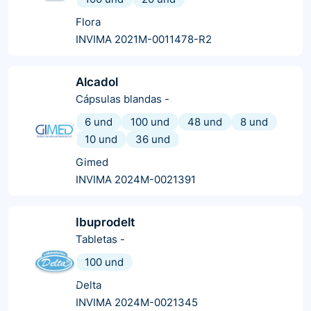
Flora
INVIMA 2021M-0011478-R2
Alcadol
Cápsulas blandas
-
6 und
100 und
48 und
8 und
10 und
36 und
Gimed
INVIMA 2024M-0021391
Ibuprodelt
Tabletas
-
100 und
Delta
INVIMA 2024M-0021345