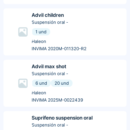
Advil children
Suspensión oral
-
1 und
Haleon
INVIMA 2020M-011320-R2
Advil max shot
Suspensión oral
-
6 und
20 und
Haleon
INVIMA 2025M-0022439
Suprifeno suspension oral
Suspensión oral
-