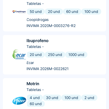
Tabletas
-
50 und
20 und
60 und
100 und
Coopidrogas
INVIMA 2020M-0003276-R2
Ibuprofeno
Tabletas
-
20 und
250 und
1000 und
Ecar
INVIMA 2026M-0022621
Motrin
Tabletas
-
4 und
30 und
100 und
2 und
60 und