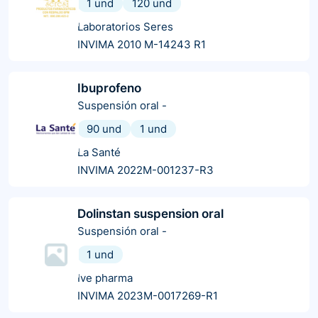
1 und
120 und
Laboratorios Seres
INVIMA 2010 M-14243 R1
Ibuprofeno
Suspensión oral
-
90 und
1 und
La Santé
INVIMA 2022M-001237-R3
Dolinstan suspension oral
Suspensión oral
-
1 und
Ive pharma
INVIMA 2023M-0017269-R1