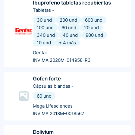
Ibuprofeno tabletas recubiertas
Tabletas
-
30 und
200 und
600 und
100 und
60 und
20 und
340 und
40 und
900 und
10 und
+
4
más
Genfar
INVIMA 2020M-014958-R3
Gofen forte
Cápsulas blandas
-
60 und
Mega Lifesciences
INVIMA 2018M-0018567
Dolivium