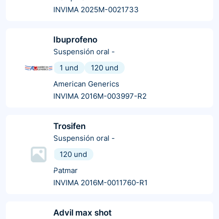
INVIMA 2025M-0021733
Ibuprofeno
Suspensión oral
-
1 und
120 und
American Generics
INVIMA 2016M-003997-R2
Trosifen
Suspensión oral
-
120 und
Patmar
INVIMA 2016M-0011760-R1
Advil max shot