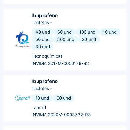
Ibuprofeno
Tabletas
-
40 und
60 und
100 und
10 und
50 und
300 und
20 und
30 und
Tecnoquímicas
INVIMA 2017M-0000176-R2
Ibuprofeno
Tabletas
-
10 und
60 und
Laproff
INVIMA 2020M-0003732-R3