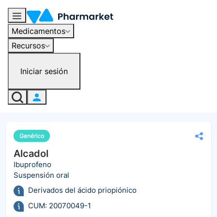
Medicamentos
Recursos
Iniciar sesión
Genérico
Alcadol
Ibuprofeno
Suspensión oral
Derivados del ácido priopiónico
CUM: 20070049-1