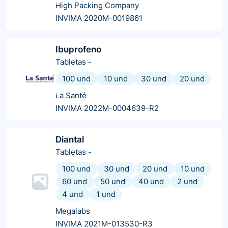
High Packing Company
INVIMA 2020M-0019861
Ibuprofeno
Tabletas
-
100 und
10 und
30 und
20 und
La Santé
INVIMA 2022M-0004639-R2
Diantal
Tabletas
-
100 und
30 und
20 und
10 und
60 und
50 und
40 und
2 und
4 und
1 und
Megalabs
INVIMA 2021M-013530-R3