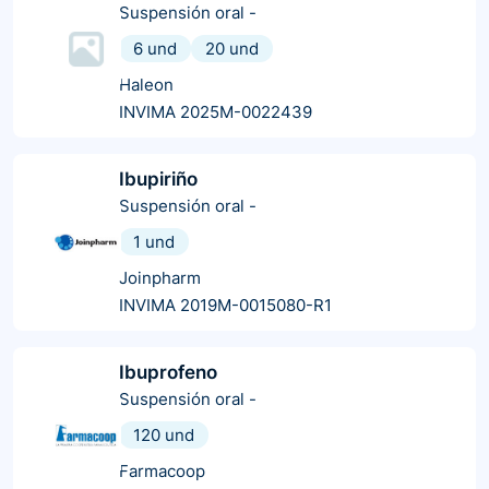
Suspensión oral
-
6 und
20 und
Haleon
INVIMA 2025M-0022439
Ibupiriño
Suspensión oral
-
1 und
Joinpharm
INVIMA 2019M-0015080-R1
Ibuprofeno
Suspensión oral
-
120 und
Farmacoop