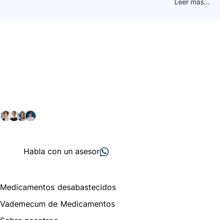
Leer más...
Conéctate con nuestra
comunidad farmacéutica
Explora nuestras soluciones y servicios para el sector
salud y farmacéutico.
+ 2000
proveedores
nos recomiendan
Habla con un asesor
Menú de navegación
Medicamentos desabastecidos
Vademecum de Medicamentos