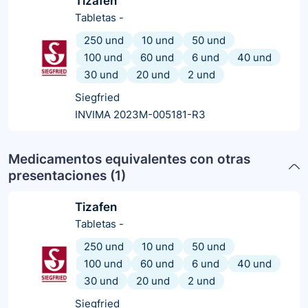
Tizafen
Tabletas
-
250 und
10 und
50 und
100 und
60 und
6 und
40 und
30 und
20 und
2 und
Siegfried
INVIMA 2023M-005181-R3
Medicamentos equivalentes con otras
presentaciones (
1
)
Tizafen
Tabletas
-
250 und
10 und
50 und
100 und
60 und
6 und
40 und
30 und
20 und
2 und
Siegfried