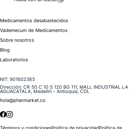
Menú de navegación
Medicamentos desabastecidos
Vademecum de Medicamentos
Sobre nosotros
Blog
Laboratorios
Te puede interesar
NIT:
901602385
Dirección:
CR 50 C 10 S 120 BG 111, MALL INDUSTRIAL LA
AGUACATALA, Medellín - Antioquia, COL
hola@pharmarket.co
©
2026
Pharmarket. Todos los derechos reservados.
Términos y condiciones
Política de privacidad
Política de