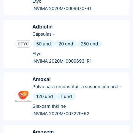
Etyc
INVIMA 2020M-0009670-R1
Adbiotin
Cápsulas
-
50 und
20 und
250 und
Etyc
INVIMA 2020M-0009693-R1
Amoxal
Polvo para reconstituir a suspensión oral
-
120 und
1 und
Glaxosmithkline
INVIMA 2020M-007229-R2
Amoxem