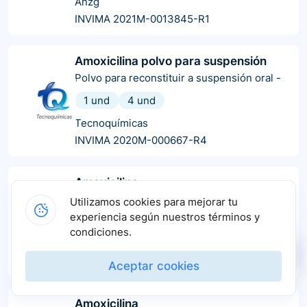
Anzg
INVIMA 2021M-0013845-R1
Amoxicilina polvo para suspensión
Polvo para reconstituir a suspensión oral
-
1 und
4 und
Tecnoquímicas
INVIMA 2020M-000667-R4
Amoxicilina
Polvo para reconstituir a suspensión oral
-
Utilizamos cookies para mejorar tu
experiencia según nuestros términos y
1 und
condiciones.
Lafrancol
INVIMA 2019M-0001066-R2
Aceptar cookies
Amoxicilina