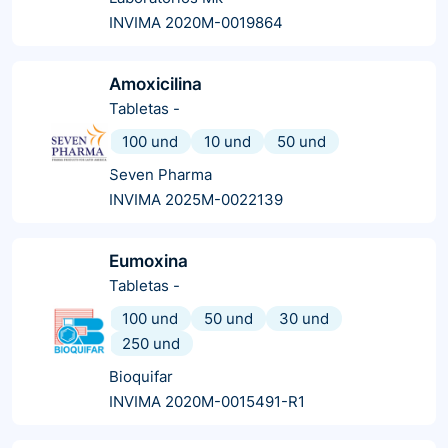
INVIMA 2020M-0019864
Amoxicilina
Tabletas
-
100 und
10 und
50 und
Seven Pharma
INVIMA 2025M-0022139
Eumoxina
Tabletas
-
100 und
50 und
30 und
250 und
Bioquifar
INVIMA 2020M-0015491-R1