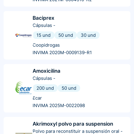
Baciprex
Cápsulas
-
15 und
50 und
30 und
Coopidrogas
INVIMA 2020M-0009139-R1
Amoxicilina
Cápsulas
-
200 und
50 und
Ecar
INVIMA 2025M-0022098
Akrimoxyl polvo para suspension
Polvo para reconstituir a suspensión oral
-