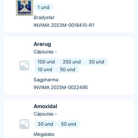
1 und
Bradyster
INVIMA 2023M-0018415-R1
Arerug
Cápsulas
-
100 und
250 und
30 und
10 und
50 und
Sagpharma
INVIMA 2025M-0022495
Amoxidal
Cápsulas
-
30 und
50 und
Megalabs