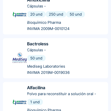
Cápsulas
-
20 und
250 und
50 und
Bioquímico Pharma
INVIMA 2009M-0010124
Bactroless
Cápsulas
-
50 und
Mediseg Laboratories
INVIMA 2019M-0019036
Alfacilina
Polvo para reconstituir a solución oral
-
1 und
Bioquímico Pharma