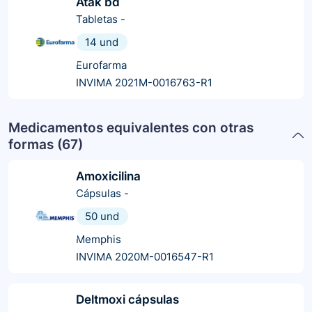
Atak bd
Tabletas
-
14 und
Eurofarma
INVIMA 2021M-0016763-R1
Medicamentos equivalentes con otras
formas (
67
)
Amoxicilina
Cápsulas
-
50 und
Memphis
INVIMA 2020M-0016547-R1
Deltmoxi cápsulas