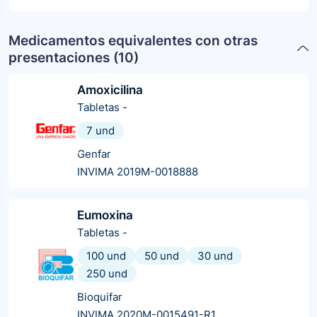
Medicamentos equivalentes con otras
presentaciones (
10
)
Amoxicilina
Tabletas
-
7 und
Genfar
INVIMA 2019M-0018888
Eumoxina
Tabletas
-
100 und
50 und
30 und
250 und
Bioquifar
INVIMA 2020M-0015491-R1