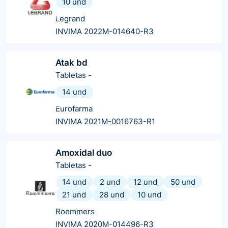
10 und
Legrand
INVIMA 2022M-014640-R3
Atak bd
Tabletas
-
14 und
Eurofarma
INVIMA 2021M-0016763-R1
Amoxidal duo
Tabletas
-
14 und
2 und
12 und
50 und
21 und
28 und
10 und
Roemmers
INVIMA 2020M-014496-R3