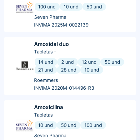
100 und
10 und
50 und
Seven Pharma
INVIMA 2025M-0022139
Amoxidal duo
Tabletas
-
14 und
2 und
12 und
50 und
21 und
28 und
10 und
Roemmers
INVIMA 2020M-014496-R3
Amoxicilina
Tabletas
-
10 und
50 und
100 und
Seven Pharma