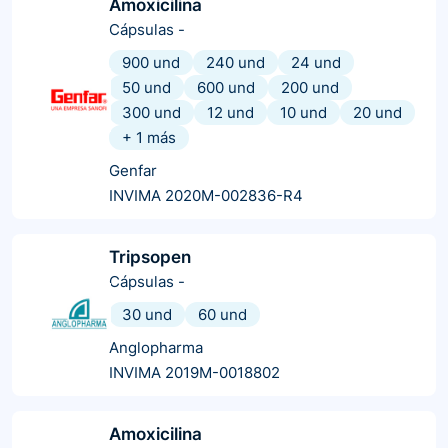
Amoxicilina
Cápsulas
-
900 und
240 und
24 und
50 und
600 und
200 und
300 und
12 und
10 und
20 und
+
1
más
Genfar
INVIMA 2020M-002836-R4
Tripsopen
Cápsulas
-
30 und
60 und
Anglopharma
INVIMA 2019M-0018802
Amoxicilina