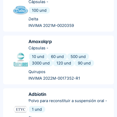
Cápsulas
-
100 und
Delta
INVIMA 2021M-0020359
Amoxolqrp
Cápsulas
-
10 und
60 und
500 und
3000 und
120 und
90 und
Quirupos
INVIMA 2022M-0017352-R1
Adbiotin
Polvo para reconstituir a suspensión oral
-
1 und