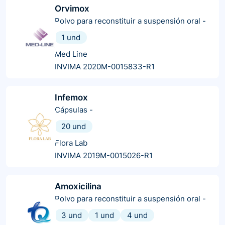
Orvimox
Polvo para reconstituir a suspensión oral
-
1 und
Med Line
INVIMA 2020M-0015833-R1
Infemox
Cápsulas
-
20 und
Flora Lab
INVIMA 2019M-0015026-R1
Amoxicilina
Polvo para reconstituir a suspensión oral
-
3 und
1 und
4 und