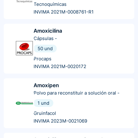
Tecnoquímicas
INVIMA 2021M-0008761-R1
Amoxicilina
Cápsulas
-
50 und
Procaps
INVIMA 2021M-0020172
Amoxipen
Polvo para reconstituir a solución oral
-
1 und
Gruinfacol
INVIMA 2023M-0021069