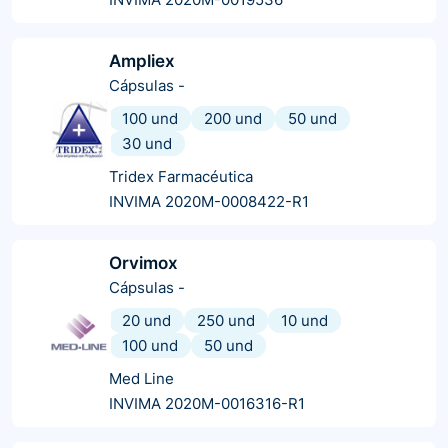
Ampliex
Cápsulas
-
100 und
200 und
50 und
30 und
Tridex Farmacéutica
INVIMA 2020M-0008422-R1
Orvimox
Cápsulas
-
20 und
250 und
10 und
100 und
50 und
Med Line
INVIMA 2020M-0016316-R1