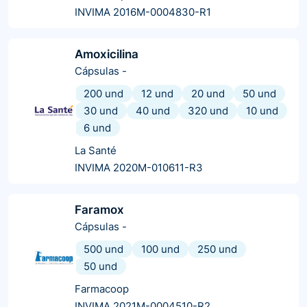
INVIMA 2016M-0004830-R1
Amoxicilina
Cápsulas
-
200 und
12 und
20 und
50 und
30 und
40 und
320 und
10 und
6 und
La Santé
INVIMA 2020M-010611-R3
Faramox
Cápsulas
-
500 und
100 und
250 und
50 und
Farmacoop
INVIMA 2021M-0004510-R2