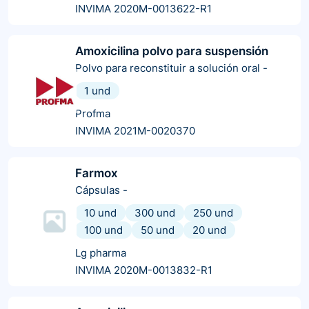
INVIMA 2020M-0013622-R1
Amoxicilina polvo para suspensión
Polvo para reconstituir a solución oral
-
1 und
Profma
INVIMA 2021M-0020370
Farmox
Cápsulas
-
10 und
300 und
250 und
100 und
50 und
20 und
Lg pharma
INVIMA 2020M-0013832-R1