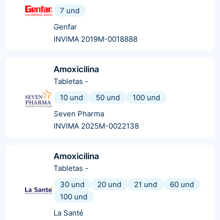
7 und
Genfar
INVIMA 2019M-0018888
Amoxicilina
Tabletas
-
10 und
50 und
100 und
Seven Pharma
INVIMA 2025M-0022138
Amoxicilina
Tabletas
-
30 und
20 und
21 und
60 und
100 und
La Santé