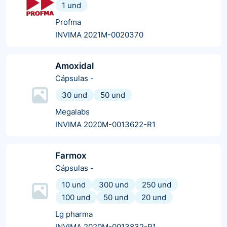
1 und
Profma
INVIMA 2021M-0020370
Amoxidal
Cápsulas
-
30 und
50 und
Megalabs
INVIMA 2020M-0013622-R1
Farmox
Cápsulas
-
10 und
300 und
250 und
100 und
50 und
20 und
Lg pharma
INVIMA 2020M-0013832-R1