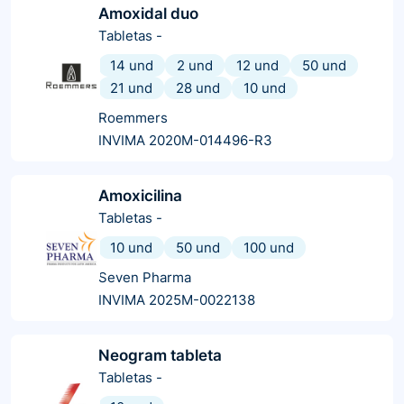
Amoxidal duo
Tabletas
-
14 und
2 und
12 und
50 und
21 und
28 und
10 und
Roemmers
INVIMA 2020M-014496-R3
Amoxicilina
Tabletas
-
10 und
50 und
100 und
Seven Pharma
INVIMA 2025M-0022138
Neogram tableta
Tabletas
-