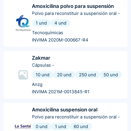
Amoxicilina polvo para suspensión
Polvo para reconstituir a suspensión oral
-
1 und
4 und
Tecnoquímicas
INVIMA 2020M-000667-R4
Zakmar
Cápsulas
-
10 und
20 und
250 und
50 und
Anzg
INVIMA 2021M-0013845-R1
Amoxicilina suspension oral
Polvo para reconstituir a suspensión oral
-
0 und
1 und
60 und