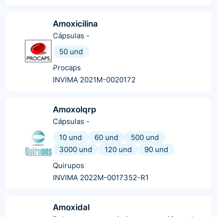
Amoxicilina
Cápsulas
-
50 und
Procaps
INVIMA 2021M-0020172
Amoxolqrp
Cápsulas
-
10 und
60 und
500 und
3000 und
120 und
90 und
Quirupos
INVIMA 2022M-0017352-R1
Amoxidal