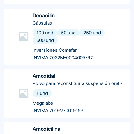
Decacilin
Cápsulas
-
100 und
50 und
250 und
500 und
Inversiones Comefar
INVIMA 2022M-0004605-R2
Amoxidal
Polvo para reconstituir a suspensión oral
-
1 und
Megalabs
INVIMA 2019M-0019153
Amoxicilina