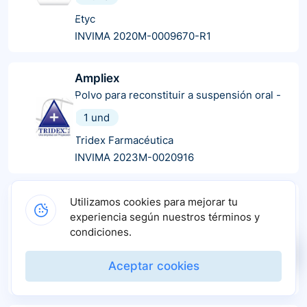
Etyc
INVIMA 2020M-0009670-R1
Ampliex
Polvo para reconstituir a suspensión oral
-
1 und
Tridex Farmacéutica
INVIMA 2023M-0020916
Amoxicilina
Utilizamos cookies para mejorar tu
Cápsulas
-
experiencia según nuestros términos y
condiciones.
20 und
Anglopharma
Aceptar cookies
INVIMA 2021M-002579-R4