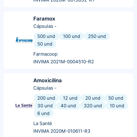
Faramox
Cápsulas
-
500 und
100 und
250 und
50 und
Farmacoop
INVIMA 2021M-0004510-R2
Amoxicilina
Cápsulas
-
200 und
12 und
20 und
50 und
30 und
40 und
320 und
10 und
6 und
La Santé
INVIMA 2020M-010611-R3