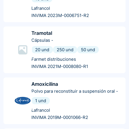
Lafrancol
INVIMA 2023M-0006751-R2
Tramotal
Cápsulas
-
20 und
250 und
50 und
Farmet distribuciones
INVIMA 2021M-0008080-R1
Amoxicilina
Polvo para reconstituir a suspensión oral
-
1 und
Lafrancol
INVIMA 2019M-0001066-R2