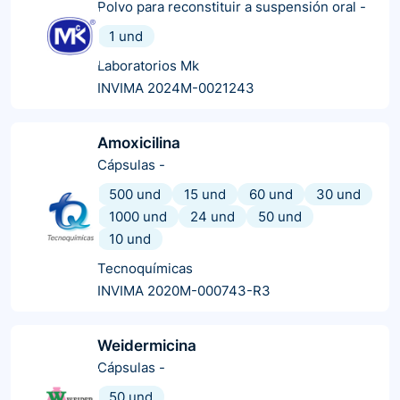
Polvo para reconstituir a suspensión oral
-
1 und
Laboratorios Mk
INVIMA 2024M-0021243
Amoxicilina
Cápsulas
-
500 und
15 und
60 und
30 und
1000 und
24 und
50 und
10 und
Tecnoquímicas
INVIMA 2020M-000743-R3
Weidermicina
Cápsulas
-
50 und