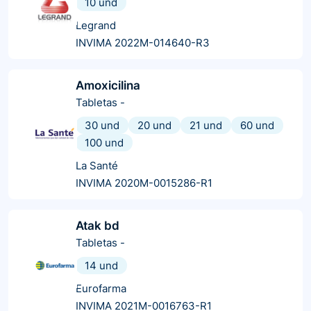
10 und
Legrand
INVIMA 2022M-014640-R3
Amoxicilina
Tabletas
-
30 und
20 und
21 und
60 und
100 und
La Santé
INVIMA 2020M-0015286-R1
Atak bd
Tabletas
-
14 und
Eurofarma
INVIMA 2021M-0016763-R1