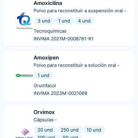
Amoxicilina
Polvo para reconstituir a suspensión oral
-
3 und
1 und
4 und
Tecnoquímicas
INVIMA 2021M-0008761-R1
Amoxipen
Polvo para reconstituir a solución oral
-
1 und
Gruinfacol
INVIMA 2023M-0021069
Orvimox
Cápsulas
-
20 und
250 und
10 und
100 und
50 und