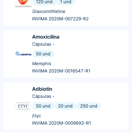
120 und
1 und
Glaxosmithkline
INVIMA 2020M-007229-R2
Amoxicilina
Cápsulas
-
50 und
Memphis
INVIMA 2020M-0016547-R1
Adbiotin
Cápsulas
-
50 und
20 und
250 und
Etyc
INVIMA 2020M-0009693-R1