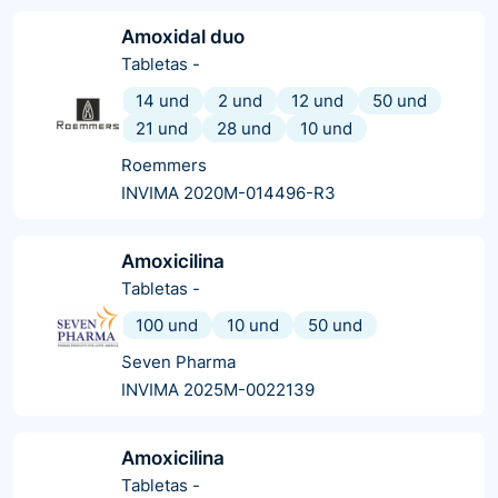
Amoxidal duo
Tabletas
-
14 und
2 und
12 und
50 und
21 und
28 und
10 und
Roemmers
INVIMA 2020M-014496-R3
Amoxicilina
Tabletas
-
100 und
10 und
50 und
Seven Pharma
INVIMA 2025M-0022139
Amoxicilina
Tabletas
-