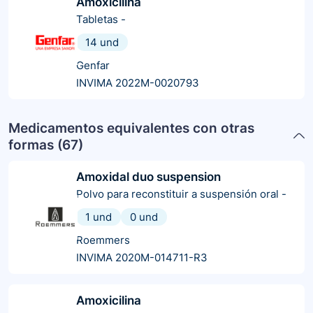
Amoxicilina
Tabletas
-
14 und
Genfar
INVIMA 2022M-0020793
Medicamentos equivalentes con otras
formas (
67
)
Amoxidal duo suspension
Polvo para reconstituir a suspensión oral
-
1 und
0 und
Roemmers
INVIMA 2020M-014711-R3
Amoxicilina