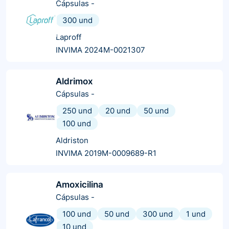
Cápsulas
-
300 und
Laproff
INVIMA 2024M-0021307
Aldrimox
Cápsulas
-
250 und
20 und
50 und
100 und
Aldriston
INVIMA 2019M-0009689-R1
Amoxicilina
Cápsulas
-
100 und
50 und
300 und
1 und
10 und