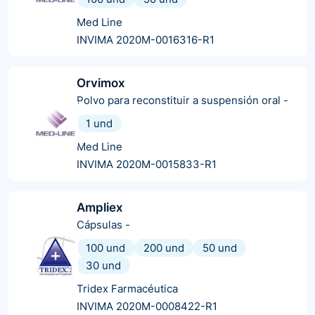
Med Line
INVIMA 2020M-0016316-R1
Orvimox
Polvo para reconstituir a suspensión oral
-
1 und
Med Line
INVIMA 2020M-0015833-R1
Ampliex
Cápsulas
-
100 und
200 und
50 und
30 und
Tridex Farmacéutica
INVIMA 2020M-0008422-R1