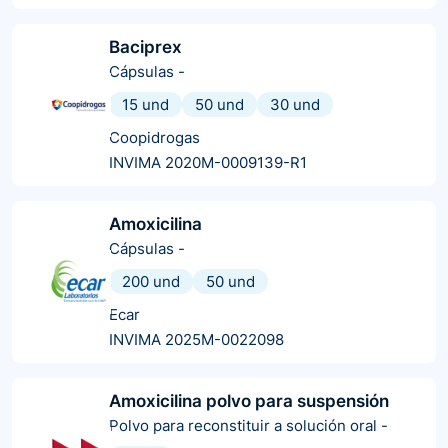
Baciprex
Cápsulas
-
15 und
50 und
30 und
Coopidrogas
INVIMA 2020M-0009139-R1
Amoxicilina
Cápsulas
-
200 und
50 und
Ecar
INVIMA 2025M-0022098
Amoxicilina polvo para suspensión
Polvo para reconstituir a solución oral
-