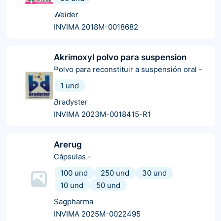
Weider
INVIMA 2018M-0018682
Akrimoxyl polvo para suspension
Polvo para reconstituir a suspensión oral
-
1 und
Bradyster
INVIMA 2023M-0018415-R1
Arerug
Cápsulas
-
100 und
250 und
30 und
10 und
50 und
Sagpharma
INVIMA 2025M-0022495