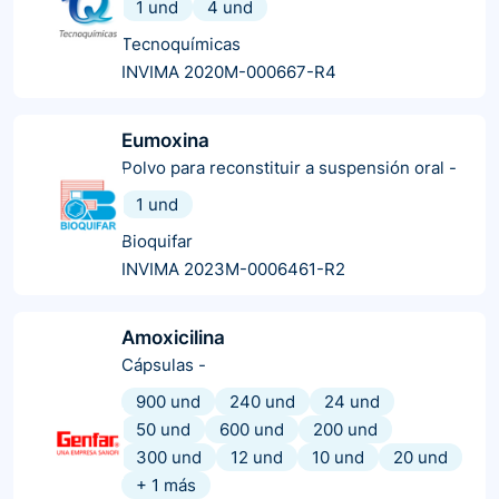
1 und
4 und
Tecnoquímicas
INVIMA 2020M-000667-R4
Eumoxina
Polvo para reconstituir a suspensión oral
-
1 und
Bioquifar
INVIMA 2023M-0006461-R2
Amoxicilina
Cápsulas
-
900 und
240 und
24 und
50 und
600 und
200 und
300 und
12 und
10 und
20 und
+
1
más