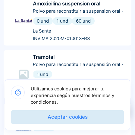
Amoxicilina suspension oral
Polvo para reconstituir a suspensión oral
-
0 und
1 und
60 und
La Santé
INVIMA 2020M-010613-R3
Tramotal
Polvo para reconstituir a suspensión oral
-
1 und
Farmet distribuciones
Utilizamos cookies para mejorar tu
INVIMA 2021M-0008102-R1
experiencia según nuestros términos y
condiciones.
Amoxem
Aceptar cookies
Cápsulas
-
10 und