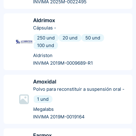
INVIMA 2025M-0022495
Aldrimox
Cápsulas
-
250 und
20 und
50 und
100 und
Aldriston
INVIMA 2019M-0009689-R1
Amoxidal
Polvo para reconstituir a suspensión oral
-
1 und
Megalabs
INVIMA 2019M-0019164
Farmox