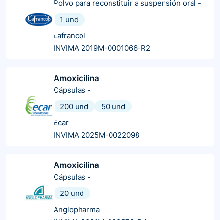
Polvo para reconstituir a suspensión oral
-
1 und
Lafrancol
INVIMA 2019M-0001066-R2
Amoxicilina
Cápsulas
-
200 und
50 und
Ecar
INVIMA 2025M-0022098
Amoxicilina
Cápsulas
-
20 und
Anglopharma