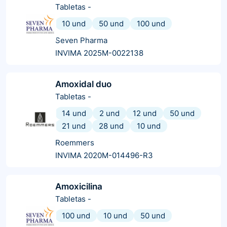
Tabletas
-
10 und
50 und
100 und
Seven Pharma
INVIMA 2025M-0022138
Amoxidal duo
Tabletas
-
14 und
2 und
12 und
50 und
21 und
28 und
10 und
Roemmers
INVIMA 2020M-014496-R3
Amoxicilina
Tabletas
-
100 und
10 und
50 und