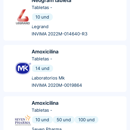
Neogram tableta
Tabletas
-
10 und
Legrand
INVIMA 2022M-014640-R3
Amoxicilina
Tabletas
-
14 und
Laboratorios Mk
INVIMA 2020M-0019864
Amoxicilina
Tabletas
-
10 und
50 und
100 und
Seven Pharma