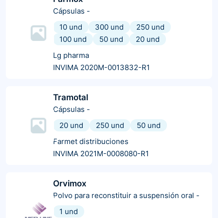
Cápsulas
-
10 und
300 und
250 und
100 und
50 und
20 und
Lg pharma
INVIMA 2020M-0013832-R1
Tramotal
Cápsulas
-
20 und
250 und
50 und
Farmet distribuciones
INVIMA 2021M-0008080-R1
Orvimox
Polvo para reconstituir a suspensión oral
-
1 und