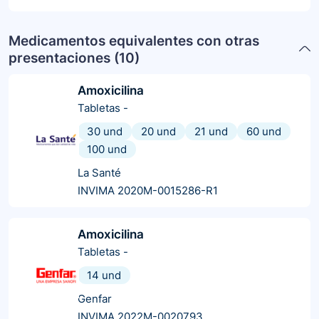
Medicamentos equivalentes con otras
presentaciones (
10
)
Amoxicilina
Tabletas
-
30 und
20 und
21 und
60 und
100 und
La Santé
INVIMA 2020M-0015286-R1
Amoxicilina
Tabletas
-
14 und
Genfar
INVIMA 2022M-0020793