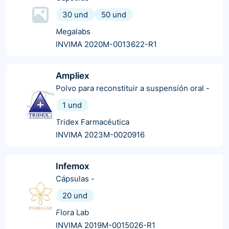
30 und
50 und
Megalabs
INVIMA 2020M-0013622-R1
Ampliex
Polvo para reconstituir a suspensión oral
-
1 und
Tridex Farmacéutica
INVIMA 2023M-0020916
Infemox
Cápsulas
-
20 und
Flora Lab
INVIMA 2019M-0015026-R1