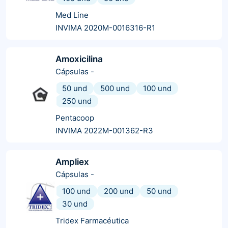
Med Line
INVIMA 2020M-0016316-R1
Amoxicilina
Cápsulas
-
50 und
500 und
100 und
250 und
Pentacoop
INVIMA 2022M-001362-R3
Ampliex
Cápsulas
-
100 und
200 und
50 und
30 und
Tridex Farmacéutica