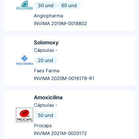
30 und
60 und
Anglopharma
INVIMA 2019M-0018802
Solomoxy
Cápsulas
-
20 und
Faes Farma
INVIMA 2020M-0016178-R1
Amoxicilina
Cápsulas
-
50 und
Procaps
INVIMA 2021M-0020172