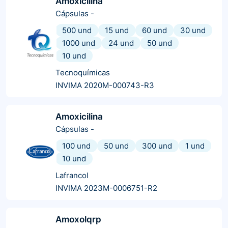
Amoxicilina
Cápsulas
-
500 und
15 und
60 und
30 und
1000 und
24 und
50 und
10 und
Tecnoquímicas
INVIMA 2020M-000743-R3
Amoxicilina
Cápsulas
-
100 und
50 und
300 und
1 und
10 und
Lafrancol
INVIMA 2023M-0006751-R2
Amoxolqrp