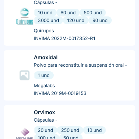
Cápsulas
-
10 und
60 und
500 und
3000 und
120 und
90 und
Quirupos
INVIMA 2022M-0017352-R1
Amoxidal
Polvo para reconstituir a suspensión oral
-
1 und
Megalabs
INVIMA 2019M-0019153
Orvimox
Cápsulas
-
20 und
250 und
10 und
100 und
50 und