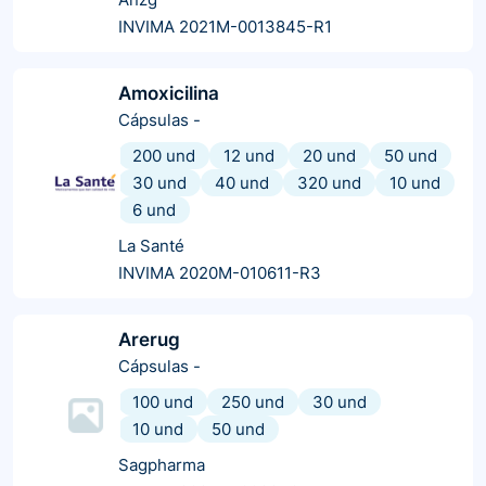
INVIMA 2021M-0013845-R1
Amoxicilina
Cápsulas
-
200 und
12 und
20 und
50 und
30 und
40 und
320 und
10 und
6 und
La Santé
INVIMA 2020M-010611-R3
Arerug
Cápsulas
-
100 und
250 und
30 und
10 und
50 und
Sagpharma