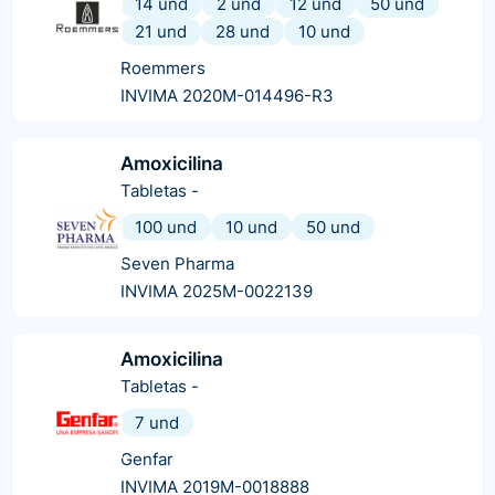
14 und
2 und
12 und
50 und
21 und
28 und
10 und
Roemmers
INVIMA 2020M-014496-R3
Amoxicilina
Tabletas
-
100 und
10 und
50 und
Seven Pharma
INVIMA 2025M-0022139
Amoxicilina
Tabletas
-
7 und
Genfar
INVIMA 2019M-0018888