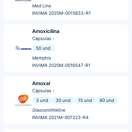
Med Line
INVIMA 2020M-0015833-R1
Amoxicilina
Cápsulas
-
50 und
Memphis
INVIMA 2020M-0016547-R1
Amoxal
Cápsulas
-
3 und
30 und
15 und
60 und
Glaxosmithkline
INVIMA 2021M-007223-R4