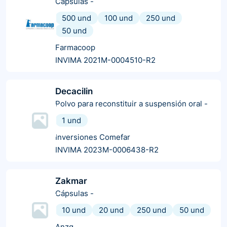
Cápsulas
-
500 und
100 und
250 und
50 und
Farmacoop
INVIMA 2021M-0004510-R2
Decacilin
Polvo para reconstituir a suspensión oral
-
1 und
Inversiones Comefar
INVIMA 2023M-0006438-R2
Zakmar
Cápsulas
-
10 und
20 und
250 und
50 und
Anzg