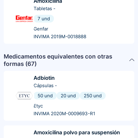
Amoxicilina
Tabletas
-
7 und
Genfar
INVIMA 2019M-0018888
Medicamentos equivalentes con otras
formas (
67
)
Adbiotin
Cápsulas
-
50 und
20 und
250 und
Etyc
INVIMA 2020M-0009693-R1
Amoxicilina polvo para suspensión