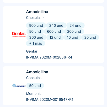
Amoxicilina
Cápsulas
-
900 und
240 und
24 und
50 und
600 und
200 und
300 und
12 und
10 und
20 und
+
1
más
Genfar
INVIMA 2020M-002836-R4
Amoxicilina
Cápsulas
-
50 und
Memphis
INVIMA 2020M-0016547-R1