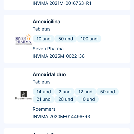
INVIMA 2021M-0016763-R1
Amoxicilina
Tabletas
-
10 und
50 und
100 und
Seven Pharma
INVIMA 2025M-0022138
Amoxidal duo
Tabletas
-
14 und
2 und
12 und
50 und
21 und
28 und
10 und
Roemmers
INVIMA 2020M-014496-R3