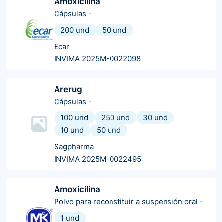
Amoxicilina
Cápsulas
-
200 und
50 und
Ecar
INVIMA 2025M-0022098
Arerug
Cápsulas
-
100 und
250 und
30 und
10 und
50 und
Sagpharma
INVIMA 2025M-0022495
Amoxicilina
Polvo para reconstituir a suspensión oral
-
1 und