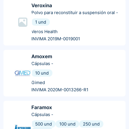
Veroxina
Polvo para reconstituir a suspensión oral
-
1 und
Veros Health
INVIMA 2019M-0019001
Amoxem
Cápsulas
-
10 und
Gimed
INVIMA 2020M-0013266-R1
Faramox
Cápsulas
-
500 und
100 und
250 und