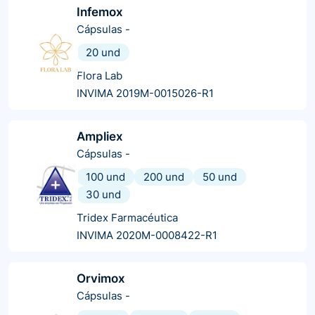
Infemox
Cápsulas
-
20 und
Flora Lab
INVIMA 2019M-0015026-R1
Ampliex
Cápsulas
-
100 und
200 und
50 und
30 und
Tridex Farmacéutica
INVIMA 2020M-0008422-R1
Orvimox
Cápsulas
-