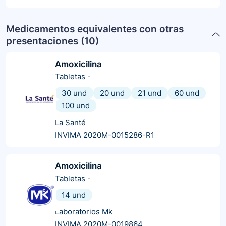
Medicamentos equivalentes con otras
presentaciones (
10
)
Amoxicilina
Tabletas
-
30 und
20 und
21 und
60 und
100 und
La Santé
INVIMA 2020M-0015286-R1
Amoxicilina
Tabletas
-
14 und
Laboratorios Mk
INVIMA 2020M-0019864