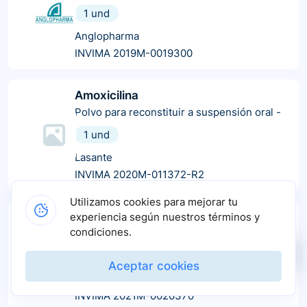
1 und
Anglopharma
INVIMA 2019M-0019300
Amoxicilina
Polvo para reconstituir a suspensión oral
-
1 und
Lasante
INVIMA 2020M-011372-R2
Utilizamos cookies para mejorar tu
Amoxicilina polvo para suspensión
experiencia según nuestros términos y
condiciones.
Polvo para reconstituir a solución oral
-
1 und
Aceptar cookies
Profma
INVIMA 2021M-0020370