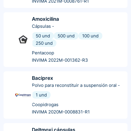
INVIMA 2021M-0008761-R1
Amoxicilina
Cápsulas
-
50 und
500 und
100 und
250 und
Pentacoop
INVIMA 2022M-001362-R3
Baciprex
Polvo para reconstituir a suspensión oral
-
1 und
Coopidrogas
INVIMA 2020M-0008831-R1
Deltmoxi cápsulas