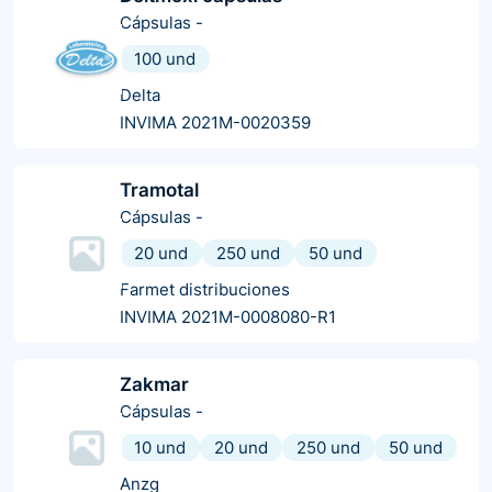
Cápsulas
-
100 und
Delta
INVIMA 2021M-0020359
Tramotal
Cápsulas
-
20 und
250 und
50 und
Farmet distribuciones
INVIMA 2021M-0008080-R1
Zakmar
Cápsulas
-
10 und
20 und
250 und
50 und
Anzg