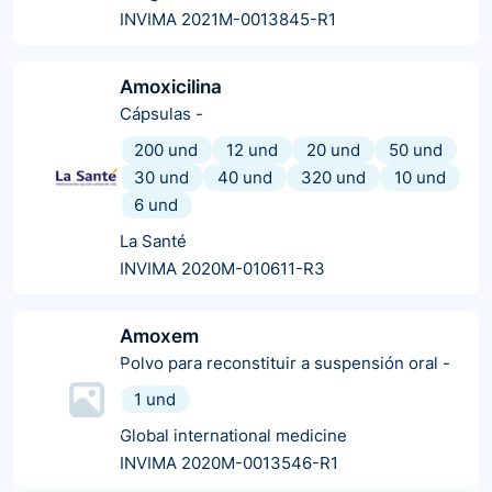
INVIMA 2021M-0013845-R1
Amoxicilina
Cápsulas
-
200 und
12 und
20 und
50 und
30 und
40 und
320 und
10 und
6 und
La Santé
INVIMA 2020M-010611-R3
Amoxem
Polvo para reconstituir a suspensión oral
-
1 und
Global international medicine
INVIMA 2020M-0013546-R1