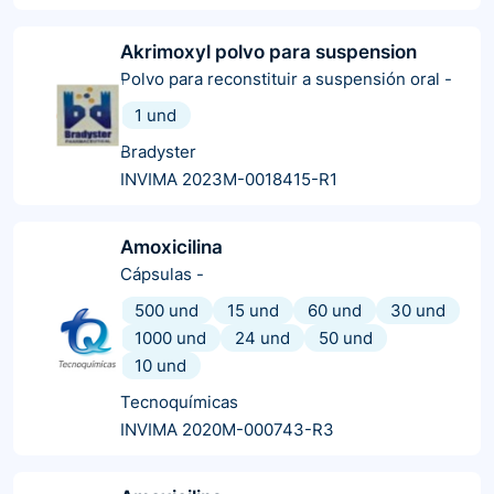
Akrimoxyl polvo para suspension
Polvo para reconstituir a suspensión oral
-
1 und
Bradyster
INVIMA 2023M-0018415-R1
Amoxicilina
Cápsulas
-
500 und
15 und
60 und
30 und
1000 und
24 und
50 und
10 und
Tecnoquímicas
INVIMA 2020M-000743-R3