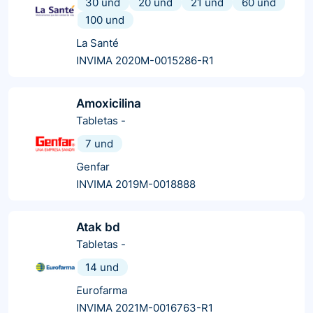
30 und
20 und
21 und
60 und
100 und
La Santé
INVIMA 2020M-0015286-R1
Amoxicilina
Tabletas
-
7 und
Genfar
INVIMA 2019M-0018888
Atak bd
Tabletas
-
14 und
Eurofarma
INVIMA 2021M-0016763-R1