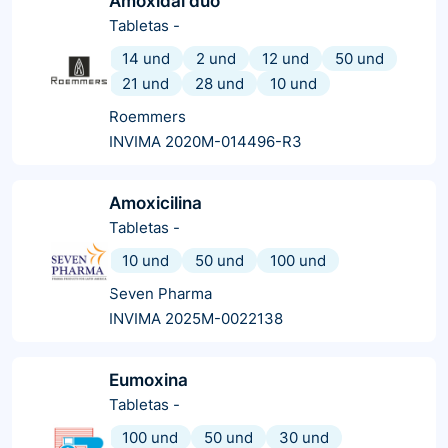
Amoxidal duo
Tabletas
-
14 und
2 und
12 und
50 und
21 und
28 und
10 und
Roemmers
INVIMA 2020M-014496-R3
Amoxicilina
Tabletas
-
10 und
50 und
100 und
Seven Pharma
INVIMA 2025M-0022138
Eumoxina
Tabletas
-
100 und
50 und
30 und