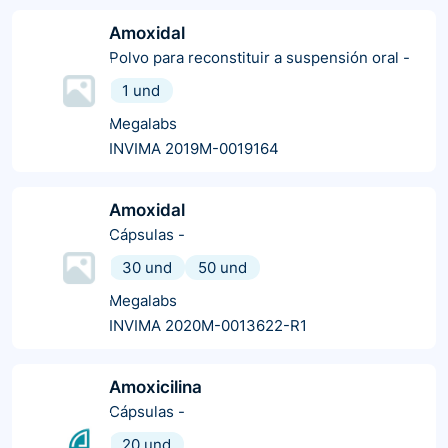
Amoxidal
Polvo para reconstituir a suspensión oral
-
1 und
Megalabs
INVIMA 2019M-0019164
Amoxidal
Cápsulas
-
30 und
50 und
Megalabs
INVIMA 2020M-0013622-R1
Amoxicilina
Cápsulas
-
20 und