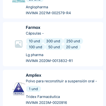
Anglopharma
INVIMA 2021M-002579-R4
Farmox
Cápsulas
-
10 und
300 und
250 und
100 und
50 und
20 und
Lg pharma
INVIMA 2020M-0013832-R1
Ampliex
Polvo para reconstituir a suspensión oral
-
1 und
Tridex Farmacéutica
INVIMA 2023M-0020916