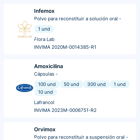
Infemox
Polvo para reconstituir a solución oral
-
1 und
Flora Lab
INVIMA 2020M-0014385-R1
Amoxicilina
Cápsulas
-
100 und
50 und
300 und
1 und
10 und
Lafrancol
INVIMA 2023M-0006751-R2
Orvimox
Polvo para reconstituir a suspensión oral
-