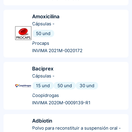
Amoxicilina
Cápsulas
-
50 und
Procaps
INVIMA 2021M-0020172
Baciprex
Cápsulas
-
15 und
50 und
30 und
Coopidrogas
INVIMA 2020M-0009139-R1
Adbiotin
Polvo para reconstituir a suspensión oral
-