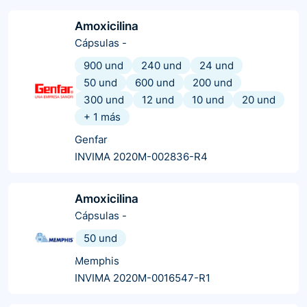
Amoxicilina
Cápsulas
-
900 und
240 und
24 und
50 und
600 und
200 und
300 und
12 und
10 und
20 und
+
1
más
Genfar
INVIMA 2020M-002836-R4
Amoxicilina
Cápsulas
-
50 und
Memphis
INVIMA 2020M-0016547-R1