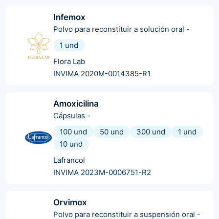
Infemox
Polvo para reconstituir a solución oral
-
1 und
Flora Lab
INVIMA 2020M-0014385-R1
Amoxicilina
Cápsulas
-
100 und
50 und
300 und
1 und
10 und
Lafrancol
INVIMA 2023M-0006751-R2
Orvimox
Polvo para reconstituir a suspensión oral
-