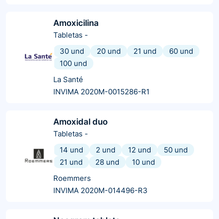
Amoxicilina
Tabletas
-
30 und
20 und
21 und
60 und
100 und
La Santé
INVIMA 2020M-0015286-R1
Amoxidal duo
Tabletas
-
14 und
2 und
12 und
50 und
21 und
28 und
10 und
Roemmers
INVIMA 2020M-014496-R3