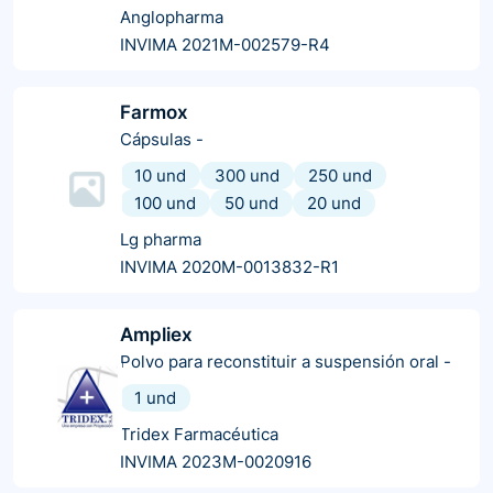
Anglopharma
INVIMA 2021M-002579-R4
Farmox
Cápsulas
-
10 und
300 und
250 und
100 und
50 und
20 und
Lg pharma
INVIMA 2020M-0013832-R1
Ampliex
Polvo para reconstituir a suspensión oral
-
1 und
Tridex Farmacéutica
INVIMA 2023M-0020916