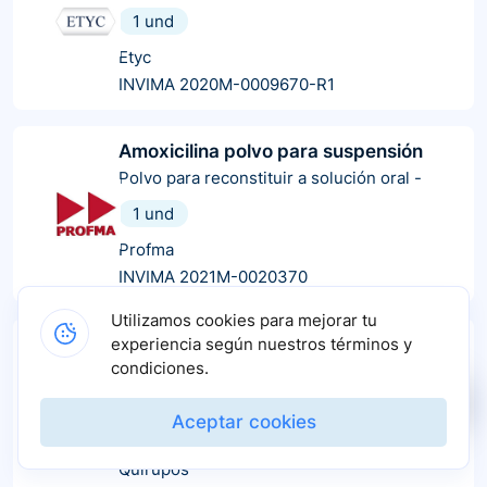
1 und
Etyc
INVIMA 2020M-0009670-R1
Amoxicilina polvo para suspensión
Polvo para reconstituir a solución oral
-
1 und
Profma
INVIMA 2021M-0020370
Utilizamos cookies para mejorar tu
Amoxolqrp
experiencia según nuestros términos y
condiciones.
Cápsulas
-
10 und
60 und
500 und
Aceptar cookies
3000 und
120 und
90 und
Quirupos