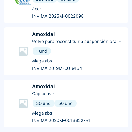
Ecar
INVIMA 2025M-0022098
Amoxidal
Polvo para reconstituir a suspensión oral
-
1 und
Megalabs
INVIMA 2019M-0019164
Amoxidal
Cápsulas
-
30 und
50 und
Megalabs
INVIMA 2020M-0013622-R1