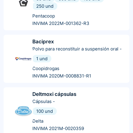
250 und
Pentacoop
INVIMA 2022M-001362-R3
Baciprex
Polvo para reconstituir a suspensión oral
-
1 und
Coopidrogas
INVIMA 2020M-0008831-R1
Deltmoxi cápsulas
Cápsulas
-
100 und
Delta
INVIMA 2021M-0020359