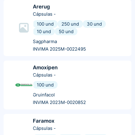
Arerug
Cápsulas
-
100 und
250 und
30 und
10 und
50 und
Sagpharma
INVIMA 2025M-0022495
Amoxipen
Cápsulas
-
100 und
Gruinfacol
INVIMA 2023M-0020852
Faramox
Cápsulas
-