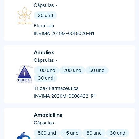
Cápsulas
-
20 und
Flora Lab
INVIMA 2019M-0015026-R1
Ampliex
Cápsulas
-
100 und
200 und
50 und
30 und
Tridex Farmacéutica
INVIMA 2020M-0008422-R1
Amoxicilina
Cápsulas
-
500 und
15 und
60 und
30 und