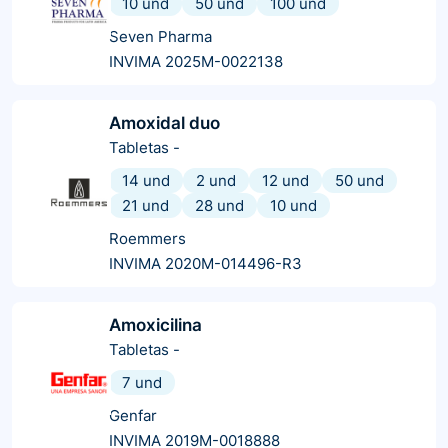
10 und
50 und
100 und
Seven Pharma
INVIMA 2025M-0022138
Amoxidal duo
Tabletas
-
14 und
2 und
12 und
50 und
21 und
28 und
10 und
Roemmers
INVIMA 2020M-014496-R3
Amoxicilina
Tabletas
-
7 und
Genfar
INVIMA 2019M-0018888