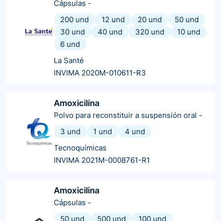
Cápsulas
-
200 und
12 und
20 und
50 und
30 und
40 und
320 und
10 und
6 und
La Santé
INVIMA 2020M-010611-R3
Amoxicilina
Polvo para reconstituir a suspensión oral
-
3 und
1 und
4 und
Tecnoquímicas
INVIMA 2021M-0008761-R1
Amoxicilina
Cápsulas
-
50 und
500 und
100 und