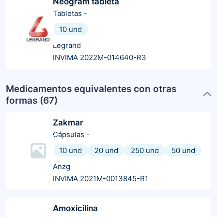
Neogram tableta
Tabletas
-
10 und
Legrand
INVIMA 2022M-014640-R3
Medicamentos equivalentes con otras
formas (
67
)
Zakmar
Cápsulas
-
10 und
20 und
250 und
50 und
Anzg
INVIMA 2021M-0013845-R1
Amoxicilina