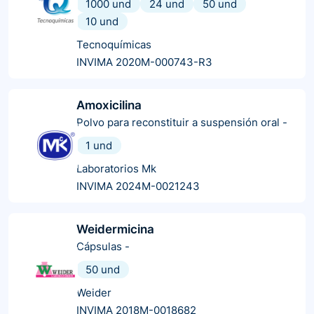
1000 und
24 und
50 und
10 und
Tecnoquímicas
INVIMA 2020M-000743-R3
Amoxicilina
Polvo para reconstituir a suspensión oral
-
1 und
Laboratorios Mk
INVIMA 2024M-0021243
Weidermicina
Cápsulas
-
50 und
Weider
INVIMA 2018M-0018682