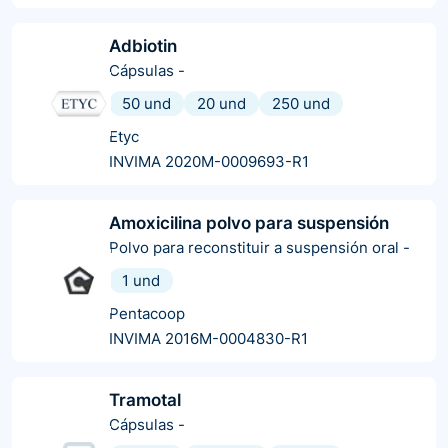
Adbiotin
Cápsulas
-
50 und
20 und
250 und
Etyc
INVIMA 2020M-0009693-R1
Amoxicilina polvo para suspensión
Polvo para reconstituir a suspensión oral
-
1 und
Pentacoop
INVIMA 2016M-0004830-R1
Tramotal
Cápsulas
-