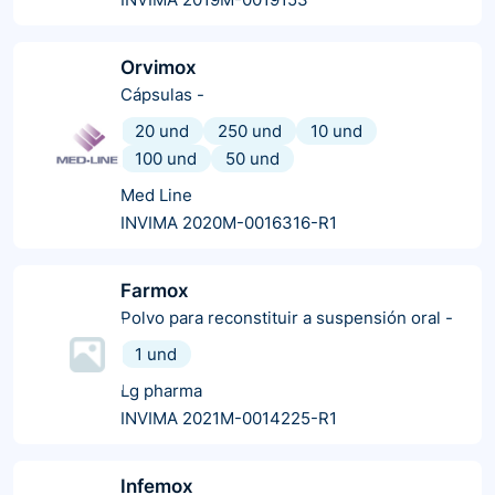
Orvimox
Cápsulas
-
20 und
250 und
10 und
100 und
50 und
Med Line
INVIMA 2020M-0016316-R1
Farmox
Polvo para reconstituir a suspensión oral
-
1 und
Lg pharma
INVIMA 2021M-0014225-R1
Infemox