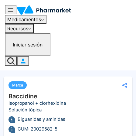
Medicamentos
Recursos
Iniciar sesión
Marca
Baccidine
Isopropanol + clorhexidina
Solución tópica
Biguanidas y aminidas
CUM: 20029582-5