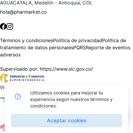
AGUACATALA, Medellín - Antioquia, COL
hola@pharmarket.co
©
2026
Pharmarket. Todos los derechos reservados.
Términos y condiciones
Política de privacidad
Política de
tratamiento de datos personales
PQRS
Reporte de eventos
adversos
Supervisado por:
https://www.sic.gov.co/
Vigilado por:
https://www.dssa.gov.co/
Utilizamos cookies para mejorar tu
experiencia según nuestros términos y
Gracias a nuestros impulsadores, podemos presentarte la
condiciones.
solución tecnológica más avanzada para resolver los
desafíos farmacéuticos de la actualidad.
Aceptar cookies