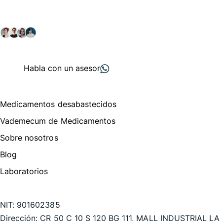
Explora nuestras soluciones y servicios para el sector
salud y farmacéutico.
+ 2000
proveedores
nos recomiendan
Habla con un asesor
Menú de navegación
Medicamentos desabastecidos
Vademecum de Medicamentos
Sobre nosotros
Blog
Laboratorios
Te puede interesar
NIT:
901602385
Dirección:
CR 50 C 10 S 120 BG 111, MALL INDUSTRIAL LA