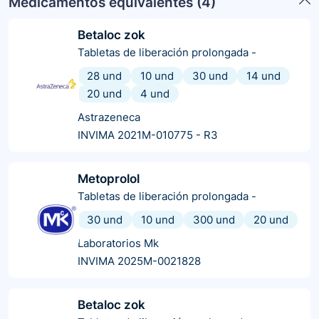
Medicamentos equivalentes (
4
)
Betaloc zok
Tabletas de liberación prolongada
-
28 und
10 und
30 und
14 und
20 und
4 und
Astrazeneca
INVIMA 2021M-010775 - R3
Metoprolol
Tabletas de liberación prolongada
-
30 und
10 und
300 und
20 und
Laboratorios Mk
INVIMA 2025M-0021828
Betaloc zok