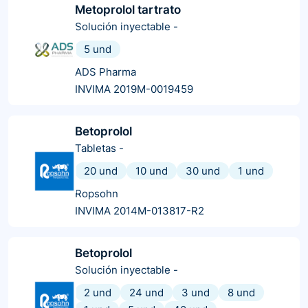
Metoprolol tartrato
Solución inyectable
-
5 und
ADS Pharma
INVIMA 2019M-0019459
Betoprolol
Tabletas
-
20 und
10 und
30 und
1 und
Ropsohn
INVIMA 2014M-013817-R2
Betoprolol
Solución inyectable
-
2 und
24 und
3 und
8 und