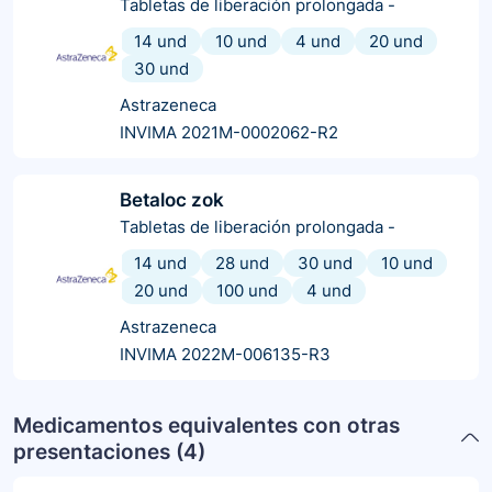
Tabletas de liberación prolongada
-
14 und
10 und
4 und
20 und
30 und
Astrazeneca
INVIMA 2021M-0002062-R2
Betaloc zok
Tabletas de liberación prolongada
-
14 und
28 und
30 und
10 und
20 und
100 und
4 und
Astrazeneca
INVIMA 2022M-006135-R3
Medicamentos equivalentes con otras
presentaciones (
4
)