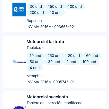
30 und
150 und
100 und
200 und
10 und
Ropsohn
INVIMA 2016M- 003666-R2
Metoprolol tartrato
Tabletas
-
10 und
250 und
20 und
60 und
50 und
30 und
2 und
100 und
4 und
Memphis
INVIMA 2016M-0005745-R1
Metoprolol succinato
Tableta de liberación modificada
-