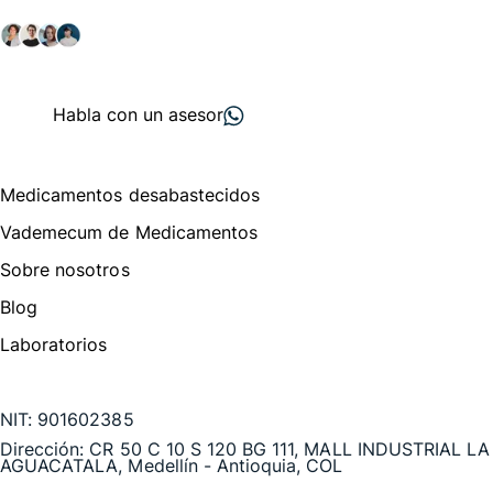
salud y farmacéutico.
+ 2000
proveedores
nos recomiendan
Habla con un asesor
Menú de navegación
Medicamentos desabastecidos
Vademecum de Medicamentos
Sobre nosotros
Blog
Laboratorios
Te puede interesar
NIT:
901602385
Dirección:
CR 50 C 10 S 120 BG 111, MALL INDUSTRIAL LA
AGUACATALA, Medellín - Antioquia, COL