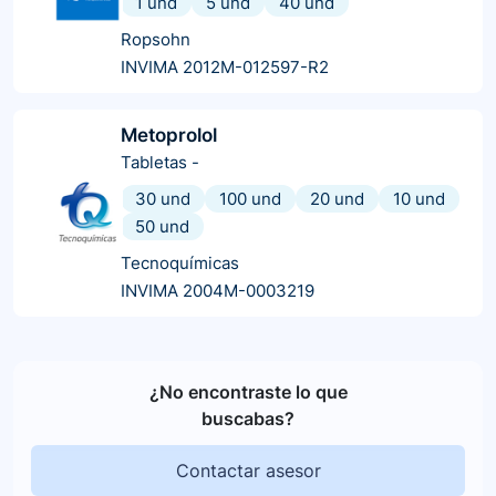
1 und
5 und
40 und
Ropsohn
INVIMA 2012M-012597-R2
Metoprolol
Tabletas
-
30 und
100 und
20 und
10 und
50 und
Tecnoquímicas
INVIMA 2004M-0003219
¿No encontraste lo que
buscabas?
Contactar asesor