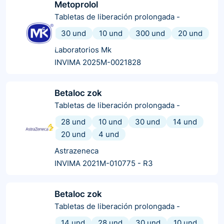
Metoprolol
Tabletas de liberación prolongada
-
30 und
10 und
300 und
20 und
Laboratorios Mk
INVIMA 2025M-0021828
Betaloc zok
Tabletas de liberación prolongada
-
28 und
10 und
30 und
14 und
20 und
4 und
Astrazeneca
INVIMA 2021M-010775 - R3
Betaloc zok
Tabletas de liberación prolongada
-
14 und
28 und
30 und
10 und