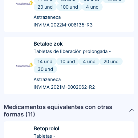
20 und
100 und
4 und
Astrazeneca
INVIMA 2022M-006135-R3
Betaloc zok
Tabletas de liberación prolongada
-
14 und
10 und
4 und
20 und
30 und
Astrazeneca
INVIMA 2021M-0002062-R2
Medicamentos equivalentes con otras
formas (
11
)
Betoprolol
Tabletas
-