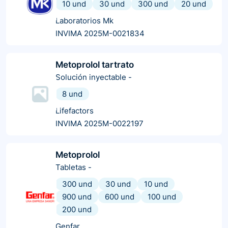
10 und
30 und
300 und
20 und
Laboratorios Mk
INVIMA 2025M-0021834
Metoprolol tartrato
Solución inyectable
-
8 und
Lifefactors
INVIMA 2025M-0022197
Metoprolol
Tabletas
-
300 und
30 und
10 und
900 und
600 und
100 und
200 und
Genfar