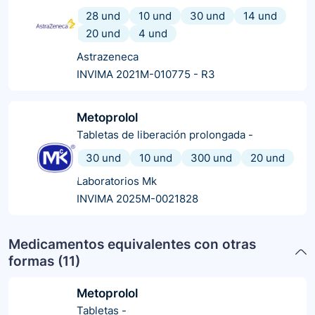
28 und
10 und
30 und
14 und
20 und
4 und
Astrazeneca
INVIMA 2021M-010775 - R3
Metoprolol
Tabletas de liberación prolongada
-
30 und
10 und
300 und
20 und
Laboratorios Mk
INVIMA 2025M-0021828
Medicamentos equivalentes con otras
formas (
11
)
Metoprolol
Tabletas
-