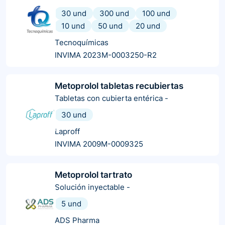
30 und
300 und
100 und
10 und
50 und
20 und
Tecnoquímicas
INVIMA 2023M-0003250-R2
Metoprolol tabletas recubiertas
Tabletas con cubierta entérica
-
30 und
Laproff
INVIMA 2009M-0009325
Metoprolol tartrato
Solución inyectable
-
5 und
ADS Pharma