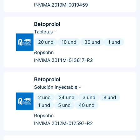
INVIMA 2019M-0019459
Betoprolol
Tabletas
-
20 und
10 und
30 und
1 und
Ropsohn
INVIMA 2014M-013817-R2
Betoprolol
Solución inyectable
-
2 und
24 und
3 und
8 und
1 und
5 und
40 und
Ropsohn
INVIMA 2012M-012597-R2