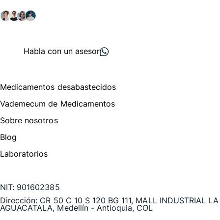
salud y farmacéutico.
+ 2000
proveedores
nos recomiendan
Habla con un asesor
Menú de navegación
Medicamentos desabastecidos
Vademecum de Medicamentos
Sobre nosotros
Blog
Laboratorios
Te puede interesar
NIT:
901602385
Dirección:
CR 50 C 10 S 120 BG 111, MALL INDUSTRIAL LA
AGUACATALA, Medellín - Antioquia, COL