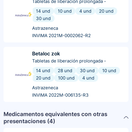
Tabletas de liberación prolongada
-
14 und
10 und
4 und
20 und
30 und
Astrazeneca
INVIMA 2021M-0002062-R2
Betaloc zok
Tabletas de liberación prolongada
-
14 und
28 und
30 und
10 und
20 und
100 und
4 und
Astrazeneca
INVIMA 2022M-006135-R3
Medicamentos equivalentes con otras
presentaciones (
4
)