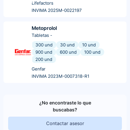
Lifefactors
INVIMA 2025M-0022197
Metoprolol
Tabletas
-
300 und
30 und
10 und
900 und
600 und
100 und
200 und
Genfar
INVIMA 2023M-0007318-R1
¿No encontraste lo que
buscabas?
Contactar asesor