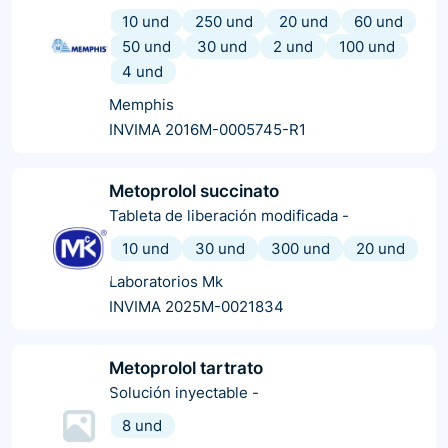
10 und
250 und
20 und
60 und
50 und
30 und
2 und
100 und
4 und
Memphis
INVIMA 2016M-0005745-R1
Metoprolol succinato
Tableta de liberación modificada
-
10 und
30 und
300 und
20 und
Laboratorios Mk
INVIMA 2025M-0021834
Metoprolol tartrato
Solución inyectable
-
8 und