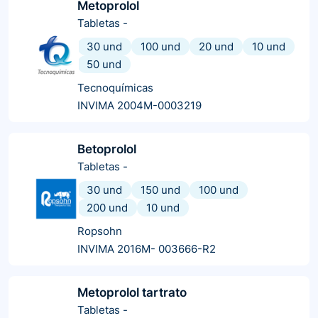
Metoprolol
Tabletas
-
30 und
100 und
20 und
10 und
50 und
Tecnoquímicas
INVIMA 2004M-0003219
Betoprolol
Tabletas
-
30 und
150 und
100 und
200 und
10 und
Ropsohn
INVIMA 2016M- 003666-R2
Metoprolol tartrato
Tabletas
-