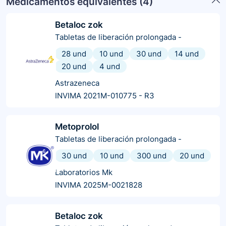
Medicamentos equivalentes (
4
)
Betaloc zok
Tabletas de liberación prolongada
-
28 und
10 und
30 und
14 und
20 und
4 und
Astrazeneca
INVIMA 2021M-010775 - R3
Metoprolol
Tabletas de liberación prolongada
-
30 und
10 und
300 und
20 und
Laboratorios Mk
INVIMA 2025M-0021828
Betaloc zok