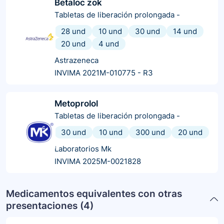
Betaloc zok
Tabletas de liberación prolongada
-
28 und
10 und
30 und
14 und
20 und
4 und
Astrazeneca
INVIMA 2021M-010775 - R3
Metoprolol
Tabletas de liberación prolongada
-
30 und
10 und
300 und
20 und
Laboratorios Mk
INVIMA 2025M-0021828
Medicamentos equivalentes con otras
presentaciones (
4
)