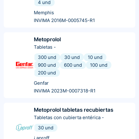
4 und
Memphis
INVIMA 2016M-0005745-R1
Metoprolol
Tabletas
-
300 und
30 und
10 und
900 und
600 und
100 und
200 und
Genfar
INVIMA 2023M-0007318-R1
Metoprolol tabletas recubiertas
Tabletas con cubierta entérica
-
30 und
Laproff