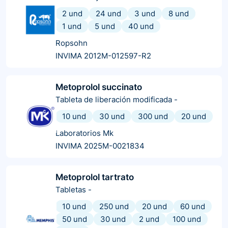
2 und
24 und
3 und
8 und
1 und
5 und
40 und
Ropsohn
INVIMA 2012M-012597-R2
Metoprolol succinato
Tableta de liberación modificada
-
10 und
30 und
300 und
20 und
Laboratorios Mk
INVIMA 2025M-0021834
Metoprolol tartrato
Tabletas
-
10 und
250 und
20 und
60 und
50 und
30 und
2 und
100 und