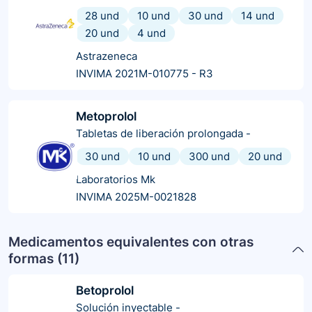
28 und
10 und
30 und
14 und
20 und
4 und
Astrazeneca
INVIMA 2021M-010775 - R3
Metoprolol
Tabletas de liberación prolongada
-
30 und
10 und
300 und
20 und
Laboratorios Mk
INVIMA 2025M-0021828
Medicamentos equivalentes con otras
formas (
11
)
Betoprolol
Solución inyectable
-