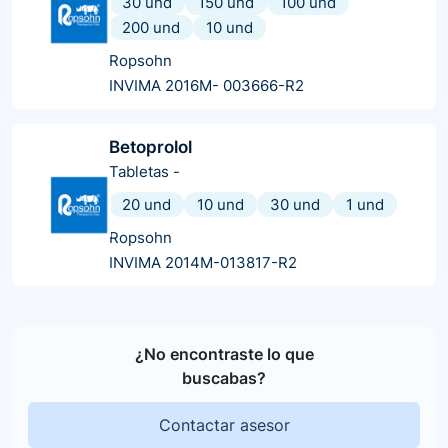
30 und
150 und
100 und
200 und
10 und
Ropsohn
INVIMA 2016M- 003666-R2
Betoprolol
Tabletas
-
20 und
10 und
30 und
1 und
Ropsohn
INVIMA 2014M-013817-R2
¿No encontraste lo que
buscabas?
Contactar asesor