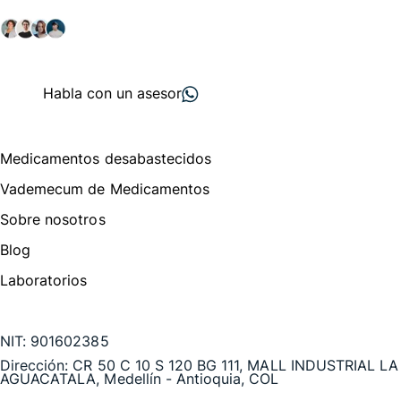
salud y farmacéutico.
+ 2000
proveedores
nos recomiendan
Habla con un asesor
Menú de navegación
Medicamentos desabastecidos
Vademecum de Medicamentos
Sobre nosotros
Blog
Laboratorios
Te puede interesar
NIT:
901602385
Dirección:
CR 50 C 10 S 120 BG 111, MALL INDUSTRIAL LA
AGUACATALA, Medellín - Antioquia, COL