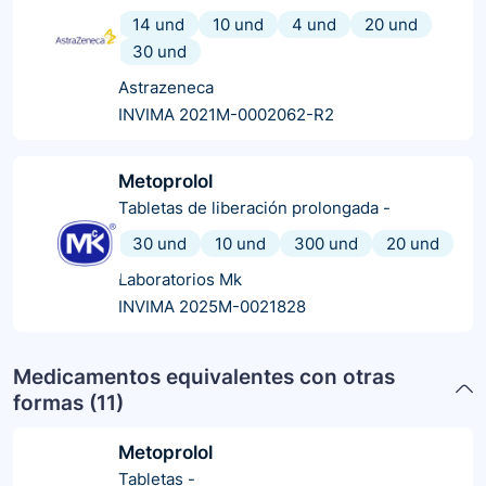
14 und
10 und
4 und
20 und
30 und
Astrazeneca
INVIMA 2021M-0002062-R2
Metoprolol
Tabletas de liberación prolongada
-
30 und
10 und
300 und
20 und
Laboratorios Mk
INVIMA 2025M-0021828
Medicamentos equivalentes con otras
formas (
11
)
Metoprolol
Tabletas
-