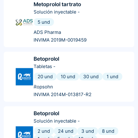
Metoprolol tartrato
Solución inyectable
-
5 und
ADS Pharma
INVIMA 2019M-0019459
Betoprolol
Tabletas
-
20 und
10 und
30 und
1 und
Ropsohn
INVIMA 2014M-013817-R2
Betoprolol
Solución inyectable
-
2 und
24 und
3 und
8 und