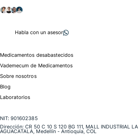
salud y farmacéutico.
+ 2000
proveedores
nos recomiendan
Habla con un asesor
Menú de navegación
Medicamentos desabastecidos
Vademecum de Medicamentos
Sobre nosotros
Blog
Laboratorios
Te puede interesar
NIT:
901602385
Dirección:
CR 50 C 10 S 120 BG 111, MALL INDUSTRIAL LA
AGUACATALA, Medellín - Antioquia, COL