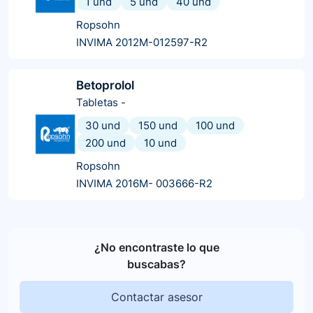
1 und
5 und
40 und
Ropsohn
INVIMA 2012M-012597-R2
Betoprolol
Tabletas
-
30 und
150 und
100 und
200 und
10 und
Ropsohn
INVIMA 2016M- 003666-R2
¿No encontraste lo que
buscabas?
Contactar asesor