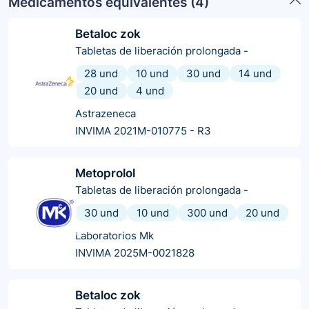
Medicamentos equivalentes (
4
)
Betaloc zok
Tabletas de liberación prolongada
-
28 und
10 und
30 und
14 und
20 und
4 und
Astrazeneca
INVIMA 2021M-010775 - R3
Metoprolol
Tabletas de liberación prolongada
-
30 und
10 und
300 und
20 und
Laboratorios Mk
INVIMA 2025M-0021828
Betaloc zok