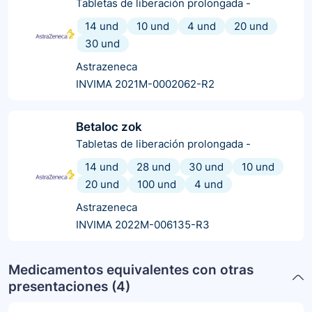
Tabletas de liberación prolongada
-
14 und
10 und
4 und
20 und
30 und
Astrazeneca
INVIMA 2021M-0002062-R2
Betaloc zok
Tabletas de liberación prolongada
-
14 und
28 und
30 und
10 und
20 und
100 und
4 und
Astrazeneca
INVIMA 2022M-006135-R3
Medicamentos equivalentes con otras
presentaciones (
4
)