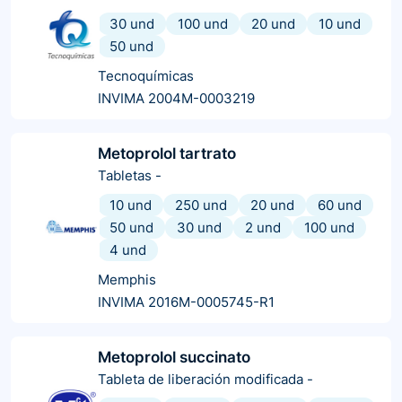
30 und
100 und
20 und
10 und
50 und
Tecnoquímicas
INVIMA 2004M-0003219
Metoprolol tartrato
Tabletas
-
10 und
250 und
20 und
60 und
50 und
30 und
2 und
100 und
4 und
Memphis
INVIMA 2016M-0005745-R1
Metoprolol succinato
Tableta de liberación modificada
-