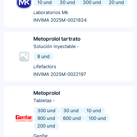
10 und
30 und
300 und
20 und
Laboratorios Mk
INVIMA 2025M-0021834
Metoprolol tartrato
Solución inyectable
-
8 und
Lifefactors
INVIMA 2025M-0022197
Metoprolol
Tabletas
-
300 und
30 und
10 und
900 und
600 und
100 und
200 und
Genfar