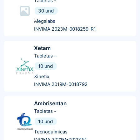
Tabletas
-
30 und
Megalabs
INVIMA 2023M-0018259-R1
Xetam
Tabletas
-
10 und
Xinetix
INVIMA 2019M-0018792
Ambrisentan
Tabletas
-
10 und
Tecnoquímicas
INVIMA 2021M-0020151