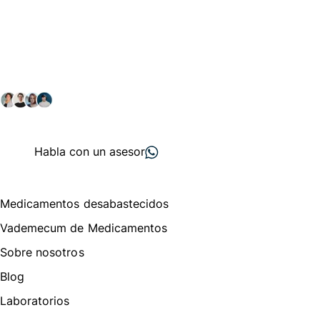
Conéctate con nuestra
comunidad farmacéutica
Explora nuestras soluciones y servicios para el sector
salud y farmacéutico.
+ 2000
proveedores
nos recomiendan
Habla con un asesor
Menú de navegación
Medicamentos desabastecidos
Vademecum de Medicamentos
Sobre nosotros
Blog
Laboratorios
Te puede interesar