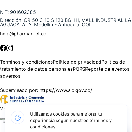
NIT:
901602385
Dirección:
CR 50 C 10 S 120 BG 111, MALL INDUSTRIAL LA
AGUACATALA, Medellín - Antioquia, COL
hola@pharmarket.co
©
2026
Pharmarket. Todos los derechos reservados.
Términos y condiciones
Política de privacidad
Política de
tratamiento de datos personales
PQRS
Reporte de eventos
adversos
Supervisado por:
https://www.sic.gov.co/
Vigilado por:
https://www.dssa.gov.co/
Utilizamos cookies para mejorar tu
experiencia según nuestros términos y
Gracias a nuestros impulsadores, podemos presentarte la
condiciones.