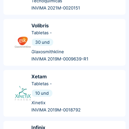
Tecnoquímicas
INVIMA 2021M-0020151
Volibris
Tabletas
-
30 und
Glaxosmithkline
INVIMA 2019M-0009639-R1
Xetam
Tabletas
-
10 und
Xinetix
INVIMA 2019M-0018792
Infinix