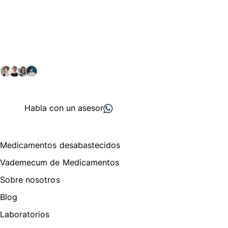
Conéctate con nuestra
comunidad farmacéutica
Explora nuestras soluciones y servicios para el sector
salud y farmacéutico.
+ 2000
proveedores
nos recomiendan
Habla con un asesor
Menú de navegación
Medicamentos desabastecidos
Vademecum de Medicamentos
Sobre nosotros
Blog
Laboratorios
Te puede interesar