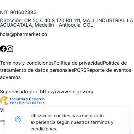
NIT:
901602385
Dirección:
CR 50 C 10 S 120 BG 111, MALL INDUSTRIAL LA
AGUACATALA, Medellín - Antioquia, COL
hola@pharmarket.co
©
2026
Pharmarket. Todos los derechos reservados.
Términos y condiciones
Política de privacidad
Política de
tratamiento de datos personales
PQRS
Reporte de eventos
adversos
Supervisado por:
https://www.sic.gov.co/
Vigilado por:
https://www.dssa.gov.co/
Utilizamos cookies para mejorar tu
experiencia según nuestros términos y
Gracias a nuestros impulsadores, podemos presentarte la
condiciones.