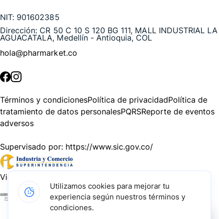
NIT:
901602385
Dirección:
CR 50 C 10 S 120 BG 111, MALL INDUSTRIAL LA
AGUACATALA, Medellín - Antioquia, COL
hola@pharmarket.co
©
2026
Pharmarket. Todos los derechos reservados.
Términos y condiciones
Política de privacidad
Política de
tratamiento de datos personales
PQRS
Reporte de eventos
adversos
Supervisado por:
https://www.sic.gov.co/
Vigilado por:
https://www.dssa.gov.co/
Utilizamos cookies para mejorar tu
experiencia según nuestros términos y
Gracias a nuestros impulsadores, podemos presentarte la
condiciones.
solución tecnológica más avanzada para resolver los