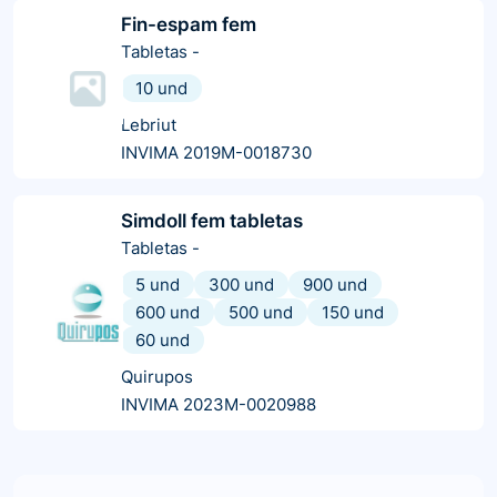
Fin-espam fem
Tabletas
-
10 und
Lebriut
INVIMA 2019M-0018730
Simdoll fem tabletas
Tabletas
-
5 und
300 und
900 und
600 und
500 und
150 und
60 und
Quirupos
INVIMA 2023M-0020988