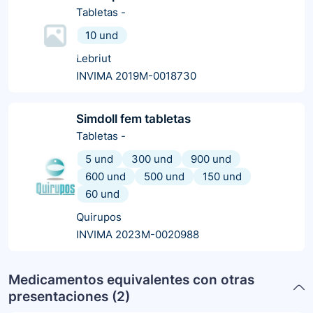
Tabletas
-
10 und
Lebriut
INVIMA 2019M-0018730
Simdoll fem tabletas
Tabletas
-
5 und
300 und
900 und
600 und
500 und
150 und
60 und
Quirupos
INVIMA 2023M-0020988
Medicamentos equivalentes con otras
presentaciones (
2
)