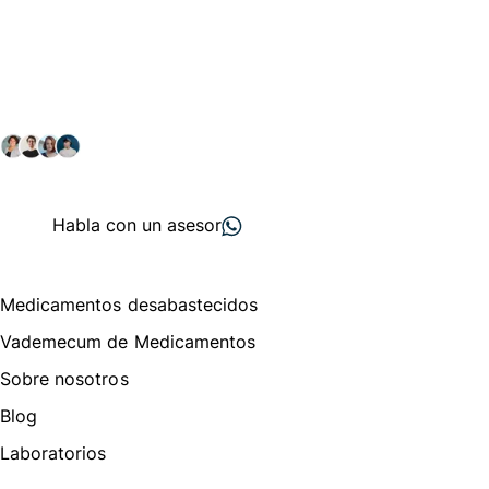
Conéctate con nuestra
comunidad farmacéutica
Explora nuestras soluciones y servicios para el sector
salud y farmacéutico.
+ 2000
proveedores
nos recomiendan
Habla con un asesor
Menú de navegación
Medicamentos desabastecidos
Vademecum de Medicamentos
Sobre nosotros
Blog
Laboratorios
Te puede interesar