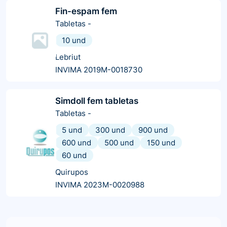
Fin-espam fem
Tabletas
-
10 und
Lebriut
INVIMA 2019M-0018730
Simdoll fem tabletas
Tabletas
-
5 und
300 und
900 und
600 und
500 und
150 und
60 und
Quirupos
INVIMA 2023M-0020988