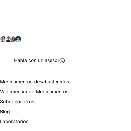
Conéctate con nuestra
comunidad farmacéutica
Explora nuestras soluciones y servicios para el sector
salud y farmacéutico.
+ 2000
proveedores
nos recomiendan
Habla con un asesor
Menú de navegación
Medicamentos desabastecidos
Vademecum de Medicamentos
Sobre nosotros
Blog
Laboratorios
Te puede interesar