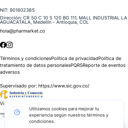
NIT:
901602385
Dirección:
CR 50 C 10 S 120 BG 111, MALL INDUSTRIAL LA
AGUACATALA, Medellín - Antioquia, COL
hola@pharmarket.co
©
2026
Pharmarket. Todos los derechos reservados.
Términos y condiciones
Política de privacidad
Política de
tratamiento de datos personales
PQRS
Reporte de eventos
adversos
Supervisado por:
https://www.sic.gov.co/
Vigilado por:
https://www.dssa.gov.co/
Utilizamos cookies para mejorar tu
experiencia según nuestros términos y
Gracias a nuestros impulsadores, podemos presentarte la
condiciones.
solución tecnológica más avanzada para resolver los