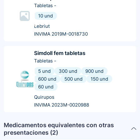
Tabletas
-
10 und
Lebriut
INVIMA 2019M-0018730
Simdoll fem tabletas
Tabletas
-
5 und
300 und
900 und
600 und
500 und
150 und
60 und
Quirupos
INVIMA 2023M-0020988
Medicamentos equivalentes con otras
presentaciones (
2
)