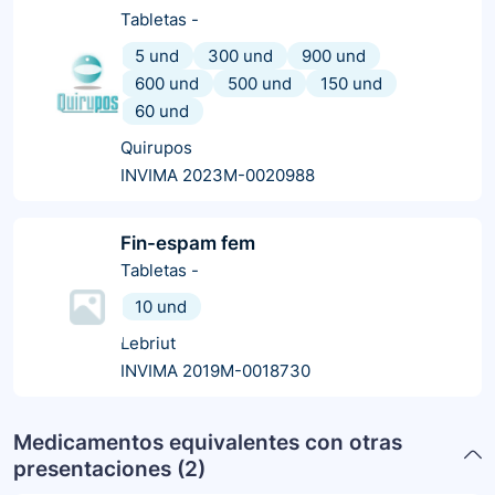
Tabletas
-
5 und
300 und
900 und
600 und
500 und
150 und
60 und
Quirupos
INVIMA 2023M-0020988
Fin-espam fem
Tabletas
-
10 und
Lebriut
INVIMA 2019M-0018730
Medicamentos equivalentes con otras
presentaciones (
2
)