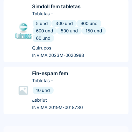
Simdoll fem tabletas
Tabletas
-
5 und
300 und
900 und
600 und
500 und
150 und
60 und
Quirupos
INVIMA 2023M-0020988
Fin-espam fem
Tabletas
-
10 und
Lebriut
INVIMA 2019M-0018730