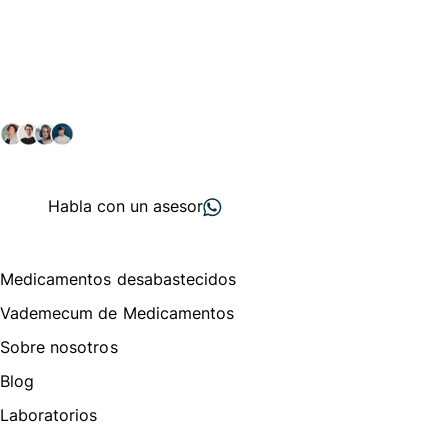
Conéctate con nuestra
comunidad farmacéutica
Explora nuestras soluciones y servicios para el sector
salud y farmacéutico.
+ 2000
proveedores
nos recomiendan
Habla con un asesor
Menú de navegación
Medicamentos desabastecidos
Vademecum de Medicamentos
Sobre nosotros
Blog
Laboratorios
Te puede interesar