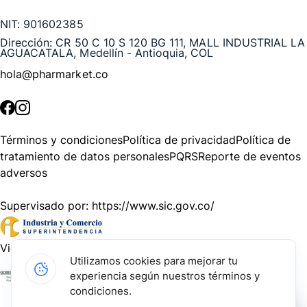
NIT:
901602385
Dirección:
CR 50 C 10 S 120 BG 111, MALL INDUSTRIAL LA
AGUACATALA, Medellín - Antioquia, COL
hola@pharmarket.co
©
2026
Pharmarket. Todos los derechos reservados.
Términos y condiciones
Política de privacidad
Política de
tratamiento de datos personales
PQRS
Reporte de eventos
adversos
Supervisado por:
https://www.sic.gov.co/
Vigilado por:
https://www.dssa.gov.co/
Utilizamos cookies para mejorar tu
experiencia según nuestros términos y
Gracias a nuestros impulsadores, podemos presentarte la
condiciones.
solución tecnológica más avanzada para resolver los