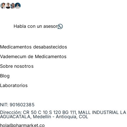
+ 2000
proveedores
nos recomiendan
Habla con un asesor
Menú de navegación
Medicamentos desabastecidos
Vademecum de Medicamentos
Sobre nosotros
Blog
Laboratorios
Te puede interesar
NIT:
901602385
Dirección:
CR 50 C 10 S 120 BG 111, MALL INDUSTRIAL LA
AGUACATALA, Medellín - Antioquia, COL
hola@pharmarket.co