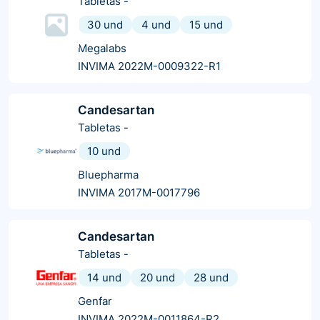
Tabletas
-
30 und
4 und
15 und
Megalabs
INVIMA 2022M-0009322-R1
Candesartan
Tabletas
-
10 und
Bluepharma
INVIMA 2017M-0017796
Candesartan
Tabletas
-
14 und
20 und
28 und
Genfar
INVIMA 2022M-0011864-R2