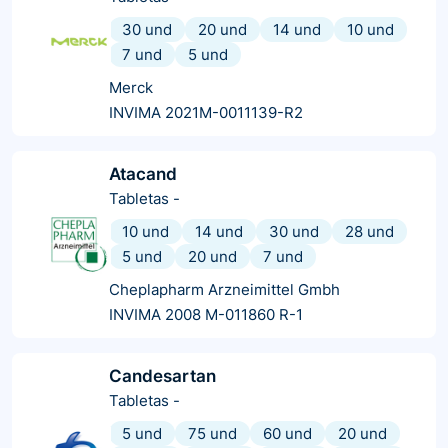
30 und
20 und
14 und
10 und
7 und
5 und
Merck
INVIMA 2021M-0011139-R2
Atacand
Tabletas
-
10 und
14 und
30 und
28 und
5 und
20 und
7 und
Cheplapharm Arzneimittel Gmbh
INVIMA 2008 M-011860 R-1
Candesartan
Tabletas
-
5 und
75 und
60 und
20 und