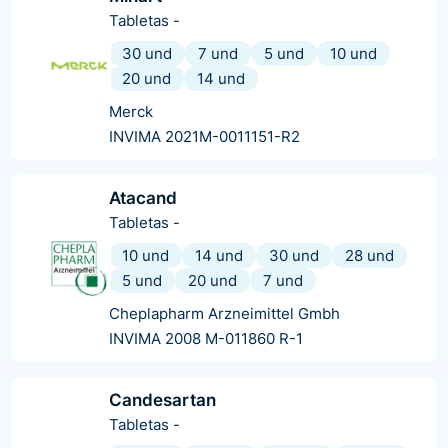
Tabletas
-
30 und
7 und
5 und
10 und
20 und
14 und
Merck
INVIMA 2021M-0011151-R2
Atacand
Tabletas
-
10 und
14 und
30 und
28 und
5 und
20 und
7 und
Cheplapharm Arzneimittel Gmbh
INVIMA 2008 M-011860 R-1
Candesartan
Tabletas
-