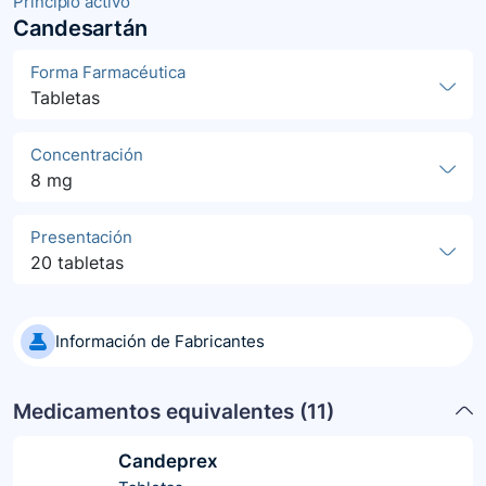
Principio activo
Candesartán
Forma Farmacéutica
Tabletas
Concentración
8 mg
Presentación
20 tabletas
Información de Fabricantes
Medicamentos equivalentes (
11
)
Candeprex