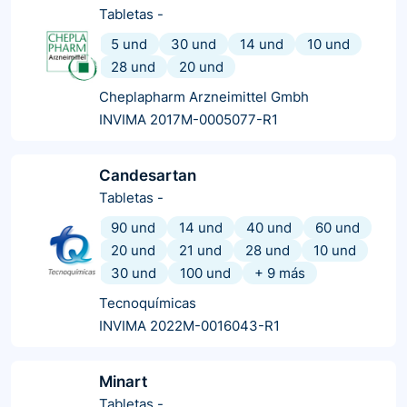
Tabletas
-
5 und
30 und
14 und
10 und
28 und
20 und
Cheplapharm Arzneimittel Gmbh
INVIMA 2017M-0005077-R1
Candesartan
Tabletas
-
90 und
14 und
40 und
60 und
20 und
21 und
28 und
10 und
30 und
100 und
+
9
más
Tecnoquímicas
INVIMA 2022M-0016043-R1
Minart
Tabletas
-