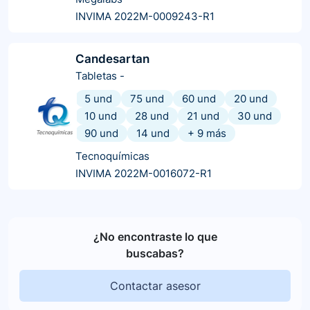
INVIMA 2022M-0009243-R1
Candesartan
Tabletas
-
5 und
75 und
60 und
20 und
10 und
28 und
21 und
30 und
90 und
14 und
+
9
más
Tecnoquímicas
INVIMA 2022M-0016072-R1
¿No encontraste lo que
buscabas?
Contactar asesor