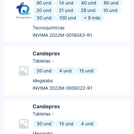
90 und
14 und
40 und
60 und
20 und
21 und
28 und
10 und
30 und
100 und
+
9
más
Tecnoquímicas
INVIMA 2022M-0016043-R1
Candeprex
Tabletas
-
30 und
4 und
15 und
Megalabs
INVIMA 2022M-0009322-R1
Candeprex
Tabletas
-
30 und
15 und
4 und
Megalabs