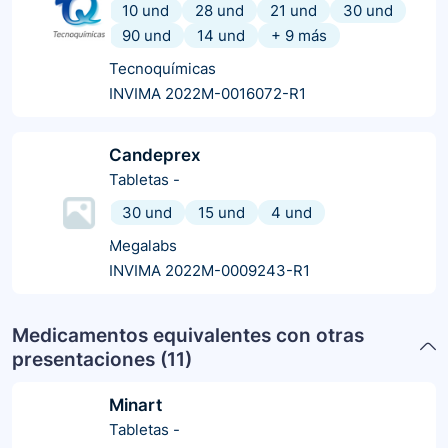
10 und
28 und
21 und
30 und
90 und
14 und
+
9
más
Tecnoquímicas
INVIMA 2022M-0016072-R1
Candeprex
Tabletas
-
30 und
15 und
4 und
Megalabs
INVIMA 2022M-0009243-R1
Medicamentos equivalentes con otras
presentaciones (
11
)
Minart
Tabletas
-