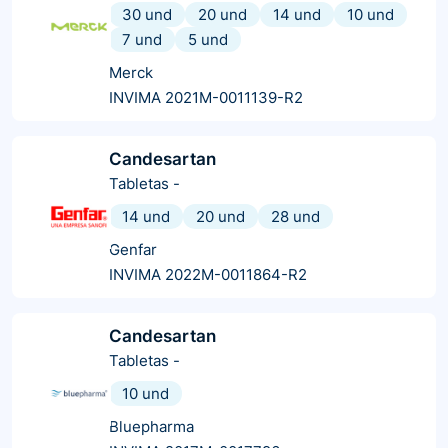
30 und
20 und
14 und
10 und
7 und
5 und
Merck
INVIMA 2021M-0011139-R2
Candesartan
Tabletas
-
14 und
20 und
28 und
Genfar
INVIMA 2022M-0011864-R2
Candesartan
Tabletas
-
10 und
Bluepharma