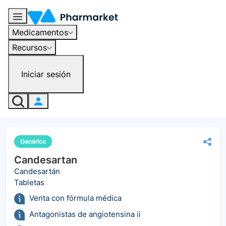
Medicamentos
Recursos
Iniciar sesión
Genérico
Candesartan
Candesartán
Tabletas
Venta con fórmula médica
Antagonistas de angiotensina ii