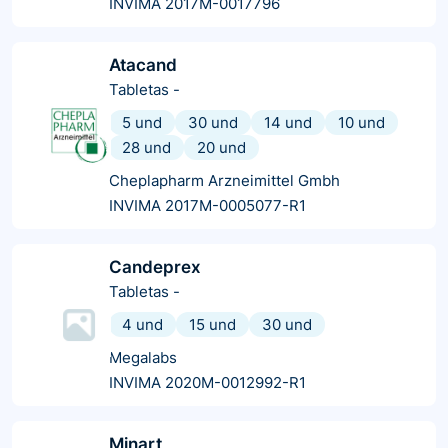
INVIMA 2017M-0017796
Atacand
Tabletas
-
5 und
30 und
14 und
10 und
28 und
20 und
Cheplapharm Arzneimittel Gmbh
INVIMA 2017M-0005077-R1
Candeprex
Tabletas
-
4 und
15 und
30 und
Megalabs
INVIMA 2020M-0012992-R1
Minart