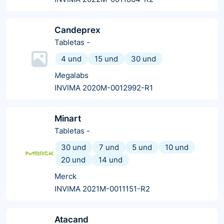
Candeprex
Tabletas
-
4 und
15 und
30 und
Megalabs
INVIMA 2020M-0012992-R1
Minart
Tabletas
-
30 und
7 und
5 und
10 und
20 und
14 und
Merck
INVIMA 2021M-0011151-R2
Atacand